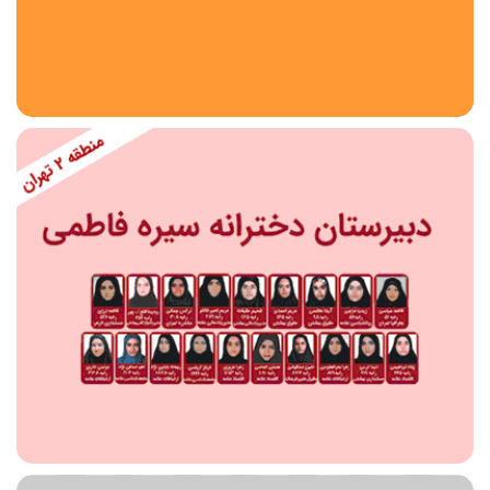
استان
شهر
منطقه
محدوده
مقطع تحصیلی
دبستان
دوره اول متوسطه
دوره دوم متوسطه- فنی
دوره دوم متوسطه- نظری
دوره دوم متوسطه- کاردانش
نامشخص
پیش دبستانی