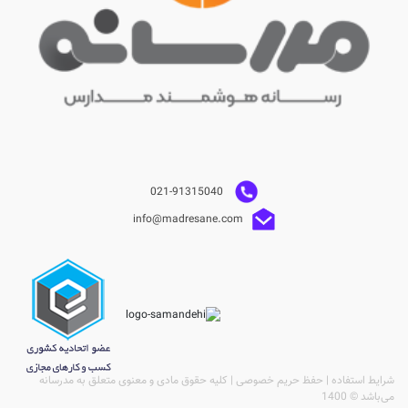
021-91315040
info@madresane.com
شرایط استفاده | حفظ حریم خصوصی | کلیه حقوق مادی و معنوی متعلق به مدرسانه
می‌باشد © 1400