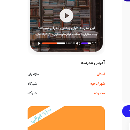
آدرس مدرسه
استان
مازندران
شهر/ناحیه
شیرگاه
محدوده
شیرگاه