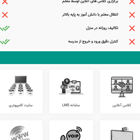
برگزاری کلاس های آنلاین توسط معلم
خدمات قابل ارائه توسط مدرسه تختی چاکسر نظیر نگهداری کیف و کتاب دانش آموزان (کیف در
انتقال معلم با دانش آموز به پایه بالاتر
اوره ایِ خانواده، برگزاری کارگاه های ارتقای عملکرد کادر آموزشی، و... را از کادر اجرایی این
تکالیف روزانه در منزل
کنترل دقیق ورود و خروج از مدرسه
زان خود، اقدام به برگزاری آزمون های هماهنگ کشوری می نمایند.
 را شامل آزمون های مرآت، خیلی سبز، گاج، قلمچی، کانگورو، و... را قبل از ثبت نام بررسی
می باشد. مدرسه دولتی تختی چاکسر، آمادگی پذیرش دانش آموزان کلیه مناطق شیرگاه بویژه
 شیرگاه می توانند با مراجعه به آدرس از محیط و ساختمان دبستان نامشخص دولتی تختی چاکسر
کان پاک پاکدامن بهر زیارت آمد
کلاس آنلاین
سامانه LMS
سایت کامپیوتری
کان ماه مجلس افروز اندر صدارت آمد
همت نگر که موری با آن حقارت آمد
کان جادوی کمانکش بر عزم غارت آمد
جستجوی هوشمند سامانه های آنلاین گردآوری شده است. به همین جهت ممکن است در برخی از
عوامل این مدرسه هستید و یا اطلاعات دقیقتری در این خصوص دارید عمیقاً خواهشمندیم ما را جهت