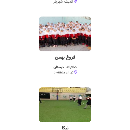
اندیشه شهریار
فروغ بهمن
دخترانه - دبستان
تهران منطقه 5
نیکا