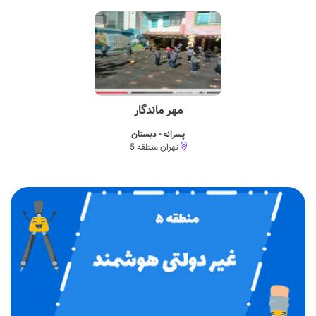
مهر ماندگار
پسرانه - دبستان
تهران منطقه 5