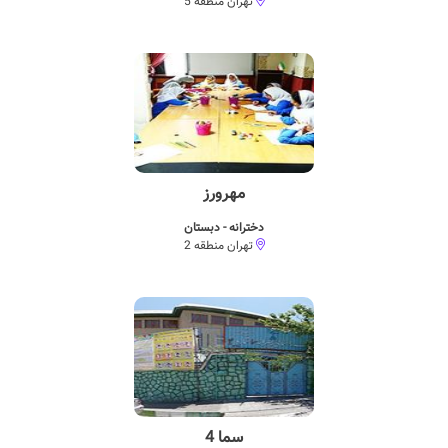
تهران منطقه 5
مهرورز
دخترانه - دبستان
تهران منطقه 2
سما 4