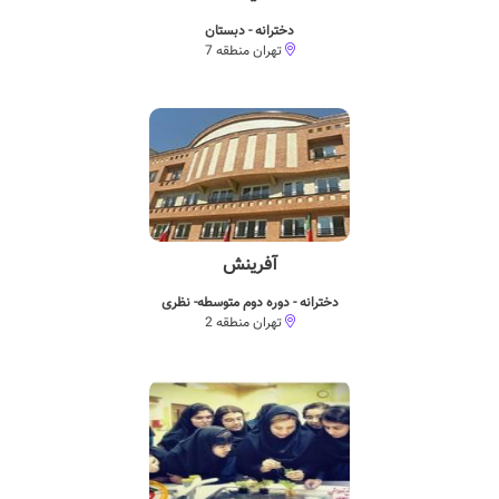
دخترانه - دبستان
تهران منطقه 7
آفرینش
دخترانه - دوره دوم متوسطه- نظری
تهران منطقه 2