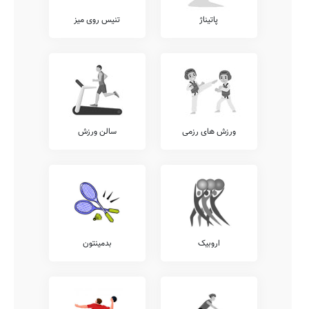
پاتیناژ
تنیس روی میز
ورزش های رزمی
سالن ورزش
اروبیک
بدمینتون