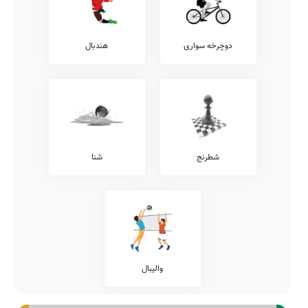
دوچرخه سواری
هندبال
شطرنج
شنا
والیبال