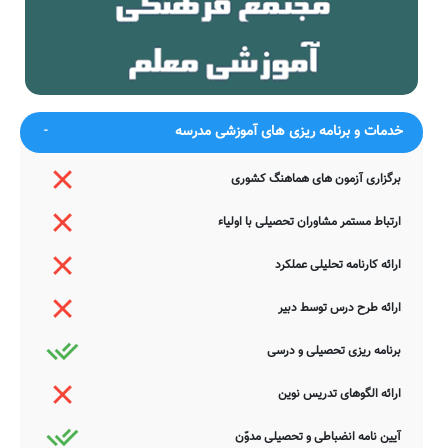
ضمناً یادآور می شود اطلاعات مندرج در این صفحه توسط موتورهای
جستجوی هوشمند سامانه های آنلاین گردآوری شده است. به همین جهت
ممکن است در برخی از موارد، دچار خطا بوده و یا نیازمند بروزرسانی
باشند. چنانچه شما از عوامل این مدرسه هستید و یا اطلاعات دقیقتری در
این خصوص دارید عمیقاً خواهشمندیم ما را جهت اصلاح و تکمیل این
اطلاعات یاری نمایید. سامانه مدرسانه ، مشتاقانه پذیرای دیدگاه ها و نقطه
خدمات و برنامه ریزی های آموزشی مدرسه
نظرات تکمیل کننده شما می باشد.
برگزاری آزمون های هماهنگ کشوری
ارتباط مستمر مشاوران تحصیلی با اولیاء
ارائه کارنامه تحلیلی عملکرد
ارائه طرح درس توسط دبیر
برنامه ریزی تحصیلی و درسی
ارائه الگوهای تدریس نوین
آیین نامه انضباطی و تحصیلی مدوّن