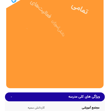
بخش خصوصی پس از 4ساله در سال 1394 وارد چرخه آموزشی کشور
شده و پذیرای فرزندان این مرز و بوم بوده است.
مدرسه میرزا کوچک خان جنگل، با بنای آموزشی به مساحت 444 متر مربع
و همچنین حیاط با مساحت 410 متر مربع، دارای فضای آموزشی و ورزشی
نسبتاً مناسبی برای یک مدرسه ی دبستان می باشد.
ظرفیت آموزشی
این مدرسه با تعداد متوسط 153 دانش آموز در هر سال تحصیلی، دارای 6
کلاس آموزشی بوده که در هر کلاس بطور متوسط 25 دانش آموز حضور
دارند. همچنین نوع نیمکت های این مدرسه بصورت تک نفره می باشد.
امکانات محیطی و خدمات رفاهی
از آنجا که این مدرسه هنوز اطلاعات خود را بطور دقیق بروزرسانی نکرده
است، برآوردهای اولیه حاکی از این است که مدرسه میرزا کوچک خان
جنگل دارای حیاط سرباز مورد نیاز ظرفیت undefined نفری مدرسه،
کتابخانه نسبتاً خوب با موجودی 221 جلد کتاب، سرویس ایاب و ذهاب با
پرداخت هزینه توسط اولیاء محل اقامه نماز(نمازخانه) جهت اقامه نماز 65
دانش آموز بطور همزمان و بوفه عرضه کننده اغذیه سالم، می باشد.
ضمناً با عنایت به عدم اعلام دقیق اطلاعات مدرسه نامشخص میرزا کوچک
خان جنگل توسط مدیریت این مدرسه، اطلاعات دقیقی مبنی بر وجود و یا
ویژگی های کلی مدرسه
عدم وجود امکانات رفاهی سالن غذاخوری، اتاق بازی، گرم خانه غذا، کارگاه
هنرهای تجسمی، سالن مطالعه، سالن آمفی تئاتر، کمد شخصی، اتاق
بهداشت، کف پوش حیاط، و... در دسترس رسانه هوشمند مدارس نمی
مجتمع آموزشی
کاردانش سمیه
باشد.