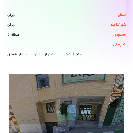
استان
تهران
شهر/ناحیه
تهران
محدوده
منطقه 5
کد پستی
جنت آباد شمالی – بالاتر از ایرانپارس – خیابان شقایق