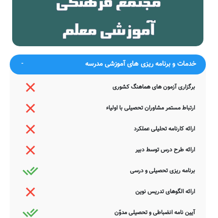
دار
آمد
ضمناً یادآور می شود اطلاعات مندرج در این صفحه توسط موتورهای
جستجوی هوشمند سامانه های آنلاین گردآوری شده است. به همین جهت
ممکن است در برخی از موارد، دچار خطا بوده و یا نیازمند بروزرسانی
باشند. چنانچه شما از عوامل این مدرسه هستید و یا اطلاعات دقیقتری در
این خصوص دارید عمیقاً خواهشمندیم ما را جهت اصلاح و تکمیل این
خدمات و برنامه ریزی های آموزشی مدرسه
اطلاعات یاری نمایید. سامانه مدرسانه ، مشتاقانه پذیرای دیدگاه ها و نقطه
نظرات تکمیل کننده شما می باشد.
برگزاری آزمون های هماهنگ کشوری
ارتباط مستمر مشاوران تحصیلی با اولیاء
ارائه کارنامه تحلیلی عملکرد
ارائه طرح درس توسط دبیر
برنامه ریزی تحصیلی و درسی
ارائه الگوهای تدریس نوین
آیین نامه انضباطی و تحصیلی مدوّن