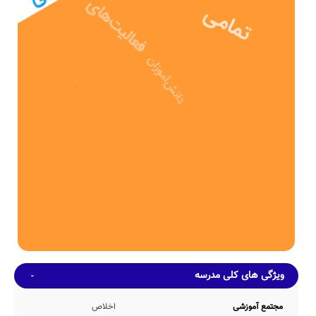
عوامل مختلف اجرایی و آموزشی تاسیس شده است.
دوره دوم متوسطه- فنی دولتی اخلاص دارای 433 مترمربع بعنوان فضای
آموزشی و همچنین 324 مترمربع حیاط سرباز و دارای امکانات ورزشی
است.
ظرفیت آموزشی
مدرسه اخلاص، بطور میانگین دارای 328 دانش آموز در هر سال تحصیلی
می باشد. در این مدرسه بطور متوسط 21 (در هر کلاس آموزشی مجموعاً
15 کلاس آموزشی) حضور دارند. ضمناً صندلی های دانش آموزان در این
مدرسه از نوع دونفره می باشد.
امکانات محیطی و خدمات رفاهی
از آنجا که این مدرسه هنوز اطلاعات خود را بطور دقیق بروزرسانی نکرده
است، برآوردهای اولیه حاکی از این است که مدرسه اخلاص دارای حیاط
سرباز مورد نیاز ظرفیت undefined نفری مدرسه، کتابخانه نسبتاً خوب با
موجودی 259 جلد کتاب، سرویس ایاب و ذهاب در صورت تمایل به
استفاده توسط خانواده های دانش آموزان محل اقامه نماز(نمازخانه) جهت
اقامه نماز 165 دانش آموز بطور همزمان و بوفه عرضه کننده انواع خوراکی
های مجاز و بهداشتی، می باشد.
ضمناً با عنایت به عدم اعلام دقیق اطلاعات مدرسه نامشخص اخلاص
ویژگی های کلی مدرسه
توسط مدیریت این مدرسه، اطلاعات دقیقی مبنی بر وجود و یا عدم وجود
امکانات رفاهی سالن غذاخوری، اتاق بهداشت، اتاق بازی، سالن آمفی
تئاتر، کارگاه هنرهای تجسمی، کف پوش حیاط، کمد شخصی، گرم خانه
مجتمع آموزشی
اخلاص
غذا، سالن مطالعه، و... در دسترس رسانه هوشمند مدارس نمی باشد.