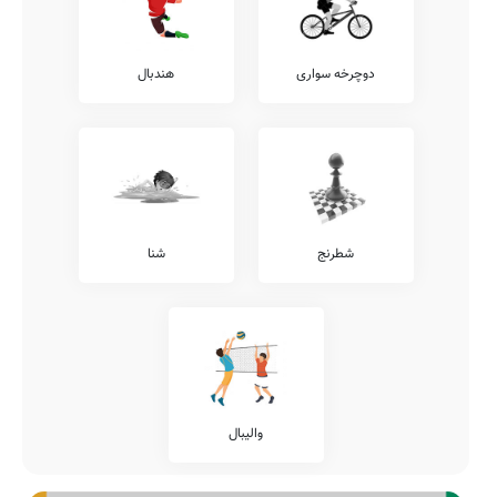
دوچرخه سواری
هندبال
شطرنج
شنا
والیبال