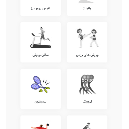
پاتیناژ
تنیس روی میز
ورزش های رزمی
سالن ورزش
اروبیک
بدمینتون