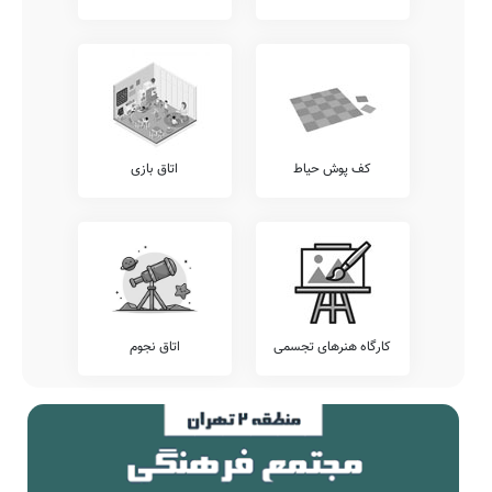
شما می توانید اطلاعات بیشتر در خصوص موارد فوق الذکر و یا سایر
خدمات قابل ارائه توسط مدرسه شاهد نظیر برگزاری کارگاه های ارتقای
عملکرد کادر آموزشی، سامانه ارتباط آنلاین مدرسه با دانش آموز، ارتباط
مستمر مشاوران تحصیلی با اولیاء، برگزاری اردوهای فرهنگی ورزشی
رایگان، و... را از کادر اجرایی این مدرسه پرس و جو نمایید.
آزمون هماهنگ
اطلاع دارید که برخی از مدارس، بجهت سنجش دقیقتر وضعیت دانش
آموزان خود، اقدام به برگزاری آزمون های هماهنگ کشوری می نمایند.
کف پوش حیاط
اتاق بازی
پیشنهاد می کنیم وضعیت آزمون های برگزار شده در مدرسه شاهد را
شامل آزمون های مرآت، گاج، خیلی سبز، قلمچی، کانگورو، و... را قبل از
ثبت نام بررسی نمایید.
تلفن این مدرسه جهت کسب اطلاعات از نحوه ثبت نام و امکانات آن می
باشد. مدرسه شاهد شاهد، آمادگی پذیرش دانش آموزان کلیه مناطق ملارد
بویژه محدوده ملارد را دارد. اولیاء گرامی به ویژه اهالی محترم ملارد ملارد
می توانند با مراجعه به آدرس از محیط و ساختمان دبستان نامشخص
شاهد شاهد دیدن نمایند.
کارگاه هنرهای تجسمی
اتاق نجوم
جمع بندی و خاتمه
معرفی این مدرسه را با چند بیت از حافظ شیرازی به پایان می بریم:
بدین شکرانه می‌بوسم لب جام
که کرد آگه ز راز روزگارم
اگر گفتم دعای می فروشان
چه باشد حق نعمت می‌گزارم
من از بازوی خود دارم بسی شکر
که زور مردم آزاری ندارم