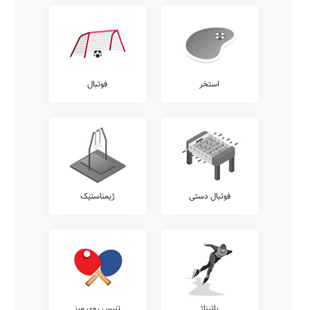
استخر
فوتبال
فوتبال دستی
ژیمناستیک
پاتیناژ
تنیس روی میز