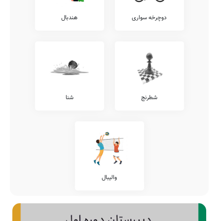
دوچرخه سواری
هندبال
شطرنج
شنا
والیبال