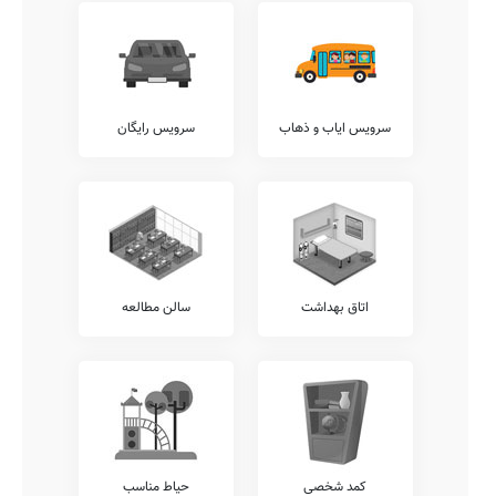
پیشنهاد می کنیم جهت کسب اطلاعات دقیق تر در خصوص معاینات
بینایی سنجی، معاینات دهان و دندان، آنالیز ساختار قامتی، معاینات
پدیکلوزیس، شنوایی سنجی، و... با عوامل مدرسه {{gendar}} شاهد ارتباط
برقرار نمایید.
آزمایشگاه ها
سرویس ایاب و ذهاب
سرویس رایگان
بدیهی است که وجود آزمایشگاه های گوناگون در هر مدرسه، شامل
آزمایشگاه های زیست شناسی، فیزیک، شیمی، ریاضی، علوم، و... باعث
افزایش ضریب درک دروس توسط دانش آموزان می گردد.
آکادمی زبان
وجود آکادمی های زبان متمایز از واحدهای درسی مصوب آموزش پرورش،
نظیر آکادمی های عربی، فرانسوی، انگلیسی، آلمانی، ترکی، روسی، و...
نقطه قوت مهمی برای مدارس خوب محسوب میشود. متاسفانه این مدرسه
در حال حاضر فاقد هرگونه آکادمی زبان مجزا می باشد.
اتاق بهداشت
سالن مطالعه
امکانات جانبی
مسلم است که هر مدرسه می تواند در کنار خدمات آموزشی مرسوم،
خدمات متمایز دیگری را نیز با هدف افزایش روحیه نشاط و آرامش دانش
آموزان در محیط مدرسه شامل خدمات سامانه برگزاری کلاس های آنلاین
آموزشی، برگزاری کارگاه های مشاوره ایِ خانواده، نگهداری کیف و کتاب
دانش آموزان (کیف در مدرسه)، امکان امانت گذاری تبلت یا موبایل قبل از
شروع کلاس، و... برقرار نمایند.
کمد شخصی
حیاط مناسب