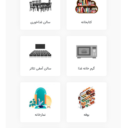
می توان پس از بازدید از آن در آدرس ، در خصوص امکانات پاتیناژ،
فوتبال، والیبال، هندبال، تنیس روی میز، ورزش های رزمی، چمن مصنوعی،
ژیمناستیک، بسکتبال، استخر، فوتبال دستی، سالن و رزشی، و... اطلاعات
دقیقتری بدست آورد.
کتابخانه
سالن غذاخوری
امکانات فوق برنامه
همانگونه که مستحضر هستید امکانات فوق برنامه مدارس طیف وسیعی از
خدمات را نظیر آموزش لگو، کلاس های فوق برنامه درسی، آموزش
خوشنویسی، آموزش های مهارتی، آموزش های تخصصی ورزشی، کلاس
های هوش و خلاقیت، کلاس های آمادگی آزمون تیزهوشان، کلاس های
محاسبات ذهنی ریاضی، آموزش کامپیوتر، آموزش قرآن، و... شامل می
شود.
همچنین خدمات فوق برنامه دیگری نیز نظیر آموزش مهارت های زندگی،
گرم خانه غذا
سالن آمفی تئاتر
آموزش تئاتر، آموزش رباتیک، آموزش فن بیان، آموزش نقاشی و طراحی،
آموزش موسیقی، کلاس های روش صحیح تست زنی، آموزش زبان
انگلیسی، آموزش زبان عربی، کلاس های آمادگی المپیاد، و... توسط
مدارس قابل ارائه می باشد.
شما می توانید جهت کسب اطلاع بیشتر در خصوص خدمات فوق برنامه
ارائه شده توسط مدرسه شاهد، با تلفن مدرسه تماس حاصل نمایید.
معاینات پزشکی
بوفه
نمازخانه
بر طبق دستورالعمل ها و ضوابط ارائه شده به مدارس کشور، مدارس
مقاطع مختلف ملزم به این هستند که معاینات مستمر پزشکی به دانش
آموزان ارائه نمایند.