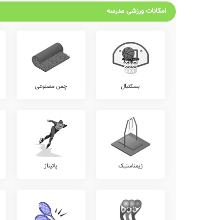
امکانات ورزشی مدرسه
بسکتبال
چمن مصنوعی
ژیمناستیک
پاتیناژ