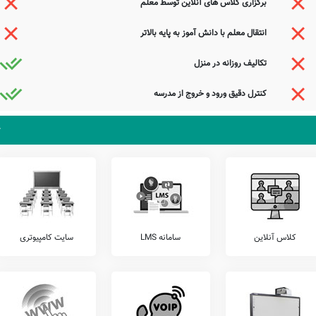
برگزاری کلاس های آنلاین توسط معلم
زان خود، اقدام به برگزاری آزمون های هماهنگ کشوری می نمایند.
انتقال معلم با دانش آموز به پایه بالاتر
) را شامل آزمون های خیلی سبز، کانگورو، قلمچی، گاج، مرآت، و... را قبل از ثبت نام بررسی
تکالیف روزانه در منزل
ی باشد. مدرسه دولتی امام حسن (ع)، آمادگی پذیرش دانش آموزان کلیه مناطق میمند بویژه
ند می توانند با مراجعه به آدرس از محیط و ساختمان دبستان نامشخص دولتی امام حسن (ع) دیدن
کنترل دقیق ورود و خروج از مدرسه
پدرم نیز بهشت ابد از دست بهشت
یک سر از کوی خرابات برندت به بهشت
ناز کم کن که در این باغ بسی چون تو شکفت
هیچ عاشق سخن سخت به معشوق نگفت
جستجوی هوشمند سامانه های آنلاین گردآوری شده است. به همین جهت ممکن است در برخی از
عوامل این مدرسه هستید و یا اطلاعات دقیقتری در این خصوص دارید عمیقاً خواهشمندیم ما را جهت
کلاس آنلاین
سامانه LMS
سایت کامپیوتری
ذیرای دیدگاه ها و نقطه نظرات تکمیل کننده شما می باشد.