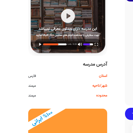
آدرس مدرسه
استان
فارس
شهر/ناحیه
میمند
محدوده
میمند