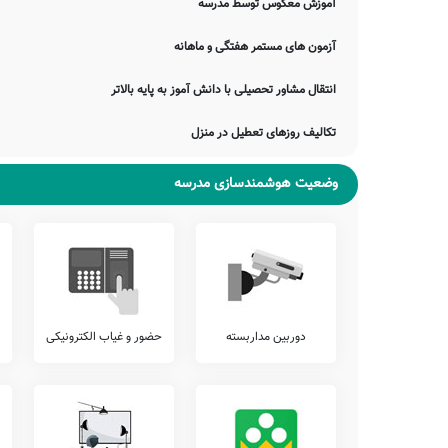
آزمون هماهنگ
آموزش معکوس توسط مدرسه
اطلاع دارید که برخی از مدارس، بجهت سنجش دقیقتر وضعیت دانش آمو
آزمون های مستمر هفتگی و ماهانه
پیشنهاد می کنیم وضعیت آزمون های برگزار شده در مدرسه امام حسن (ع
نمایید.
انتقال مشاور تحصیلی با دانش آموز به پایه بالاتر
تلفن این مدرسه جهت کسب اطلاعات از نحوه ثبت نام و امکانات آن م
محدوده میمند را دارد. اولیاء گرامی به ویژه اهالی محترم میمند میم
تکالیف روزهای تعطیل در منزل
نمایند.
جمع بندی و خاتمه
وضعیت هوشمندسازی مدرسه
معرفی این مدرسه را با چند بیت از حافظ شیرازی به پایان می بریم:
نه من از پرده تقوا به درافتادم و بس
حافظا روز اجل گر به کف آری جامی
صبحدم مرغ چمن با گل نوخاسته گفت
گل بخندید که از راست نرنجیم ولی
ضمناً یادآور می شود اطلاعات مندرج در این صفحه توسط موتورهای 
موارد، دچار خطا بوده و یا نیازمند بروزرسانی باشند. چنانچه شما از 
دوربین مداربسته
حضور و غیاب الکترونیکی
اصلاح و تکمیل این اطلاعات یاری نمایید. سامانه مدرسانه ، مشتاقانه پ