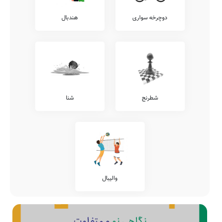
دوچرخه سواری
هندبال
شطرنج
شنا
والیبال