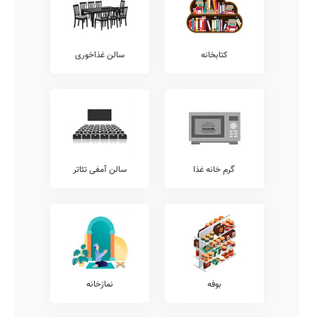
خدمات را نظیر آموزش تئاتر، کلاس های محاسبات ذهنی ریاضی، آموزش
رباتیک، آموزش قرآن، آموزش خوشنویسی، آموزش فن بیان، آموزش
نقاشی و طراحی، کلاس های فوق برنامه درسی، کلاس های آمادگی
المپیاد، آموزش های تخصصی ورزشی، و... شامل می شود.
کتابخانه
سالن غذاخوری
همچنین خدمات فوق برنامه دیگری نیز نظیر کلاس های آمادگی آزمون
تیزهوشان، آموزش های مهارتی، آموزش کامپیوتر، آموزش زبان عربی،
کلاس های روش صحیح تست زنی، آموزش لگو، آموزش مهارت های
زندگی، کلاس های هوش و خلاقیت، آموزش زبان انگلیسی، آموزش
موسیقی، و... توسط مدارس قابل ارائه می باشد.
شما می توانید جهت کسب اطلاع بیشتر در خصوص خدمات فوق برنامه
ارائه شده توسط مدرسه آزادی، با تلفن مدرسه تماس حاصل نمایید.
معاینات پزشکی
گرم خانه غذا
سالن آمفی تئاتر
بر طبق دستورالعمل ها و ضوابط ارائه شده به مدارس کشور، مدارس
مقاطع مختلف ملزم به این هستند که معاینات مستمر پزشکی به دانش
آموزان ارائه نمایند.
پیشنهاد می کنیم جهت کسب اطلاعات دقیق تر در خصوص معاینات
بینایی سنجی، شنوایی سنجی، معاینات دهان و دندان، معاینات
پدیکلوزیس، آنالیز ساختار قامتی، و... با عوامل مدرسه {{gendar}} آزادی
ارتباط برقرار نمایید.
بوفه
نمازخانه
آزمایشگاه ها
وجود آزمایشگاه های مختلف زیست شناسی، شیمی، ریاضی، علوم،