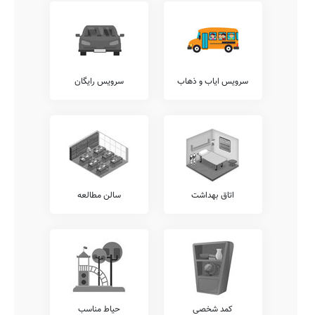
فیزیک، و... از نقاط قوت هر مدرسه به حساب می آید. دبستان دولتی
آزادی نیز دارای برخی از این آزمایشگاه ها می باشد.
آکادمی زبان
وجود آکادمی های زبان متمایز از واحدهای درسی مصوب آموزش پرورش،
نظیر آکادمی های روسی، آلمانی، انگلیسی، عربی، ترکی، فرانسوی، و...
نقطه قوت مهمی برای مدارس خوب محسوب میشود. متاسفانه این مدرسه
سرویس ایاب و ذهاب
سرویس رایگان
در حال حاضر فاقد هرگونه آکادمی زبان مجزا می باشد.
امکانات جانبی
اغلب مدارس کشور در کنار خدمات آموزشی مرسوم، خدمات دیگری را نیز
در راستای تقویت توان علمی و ایجاد روحیه نشاط و تعالی در دانش آموزان
نظیر خدمات برگزاری اردوهای فرهنگی ورزشی رایگان، سامانه برگزاری
کلاس های آنلاین آموزشی، نگهداری کیف و کتاب دانش آموزان (کیف در
مدرسه)، ارتباط مستمر مشاوران تحصیلی با اولیاء، و... ارائه می نمایند.
اتاق بهداشت
سالن مطالعه
در این میان خدمات متنوع دیگری نیز نظیر برگزاری کارگاه های مشاوره ایِ
خانواده، سامانه ارتباط آنلاین مدرسه با دانش آموز، امکان امانت گذاری
تبلت یا موبایل قبل از شروع کلاس، برگزاری کارگاه های ارتقای عملکرد
کادر آموزشی، و... قابل ارائه می باشند.
شما می توانید جهت کسب اطلاع دقیق از وجود یا عدم وجود این خدمات با
مدیریت دبستان آزادی، ارتباط مستقیم برقرار نمایید.
آزمون هماهنگ
کمد شخصی
حیاط مناسب
اطلاع دارید که برخی از مدارس، بجهت سنجش دقیقتر وضعیت دانش