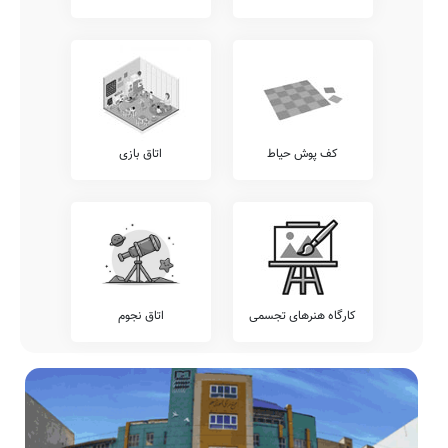
آموزان خود، اقدام به برگزاری آزمون های هماهنگ کشوری می نمایند.
پیشنهاد می کنیم وضعیت آزمون های برگزار شده در مدرسه آزادی را
شامل آزمون های کانگورو، قلمچی، خیلی سبز، گاج، مرآت، و... را قبل از
ثبت نام بررسی نمایید.
تلفن این مدرسه جهت کسب اطلاعات از نحوه ثبت نام و امکانات آن می
باشد. مدرسه دولتی آزادی، آمادگی پذیرش دانش آموزان کلیه مناطق
پیشوا بویژه محدوده پیشوا را دارد. اولیاء گرامی به ویژه اهالی محترم پیشوا
کف پوش حیاط
اتاق بازی
پیشوا می توانند با مراجعه به آدرس از محیط و ساختمان دبستان
نامشخص دولتی آزادی دیدن نمایند.
جمع بندی و خاتمه
معرفی این مدرسه را با چند بیت از حافظ شیرازی به پایان می بریم:
حافظ این خرقه که داری تو ببینی
که چه زنار ز زیرش به دغا بگشایند
فردا
سال‌ها دفتر ما در گرو صهبا بود
رونق میکده از درس و دعای ما بود
کارگاه هنرهای تجسمی
اتاق نجوم
نیکی پیر مغان بین که چو ما
هر چه کردیم به چشم کرمش زیبا
بدمستان
بود
دفتر دانش ما جمله بشویید به می
که فلک دیدم و در قصد دل دانا بود
ضمناً یادآور می شود اطلاعات مندرج در این صفحه توسط موتورهای
جستجوی هوشمند سامانه های آنلاین گردآوری شده است. به همین جهت
ممکن است در برخی از موارد، دچار خطا بوده و یا نیازمند بروزرسانی
باشند. چنانچه شما از عوامل این مدرسه هستید و یا اطلاعات دقیقتری در