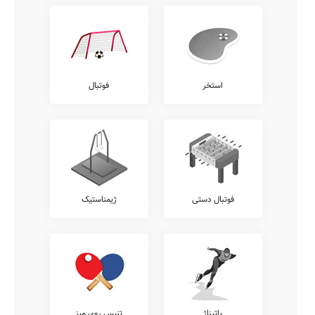
استخر
فوتبال
فوتبال دستی
ژیمناستیک
پاتیناژ
تنیس روی میز