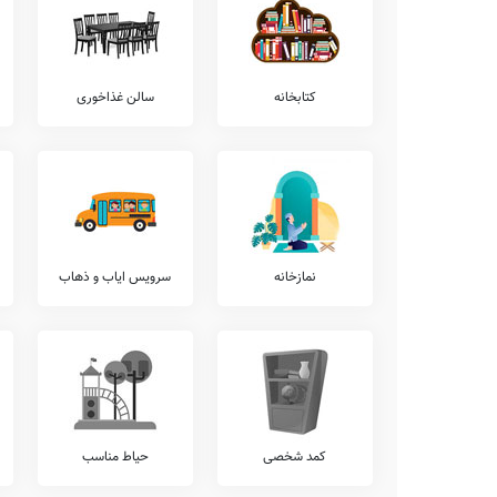
همچنین در خصوص موارد آیین نامه انضباطی و تحصیلی مدوّن، ارائه الگ
به کلاس بیرون از مدرسه، انتقال مشاور تحصیلی با دانش آموز به پایه بال
ضمناً شروع کلاس ها در این مدرسه از ساعت 7:15 صبح لغایت 13:30 ظهر می باشد.
خدمات هوشمندسازی
کتابخانه
سالن غذاخوری
د
هوشمندی سازی متنوعی نظیر
سامانه LMS
، استدیو ضبط محتوای آمو
تلفن هوشمند
،
کلاس آنلاین
، و... وجود دارد که ایقان وجود آنها در م
خدمات پرورشی
از جهات فعالیت های پرورشی، برگزاری مسابقات فرهنگی و هنری درو
تفریحی و ورزشی، شرکت در مسابقات مذهبی برون مدرسه ای، برگزاری 
مدرسه حرفه ای بوعلی سینا قرار دارد.
نمازخانه
سرویس ایاب و ذهاب
ضمنا برخی دیگر از فعالیت های پرورشی مستمر در طول سال تحصیلی 
شرکت در مسابقات فرهنگی و هنری برون مدرسه ای، برگزاری مسابقات
شرکت در مسابقات ورزشی برون مدرسه ای، می باشد.
امکانات ورزشی
از نظر امکانات و رشته های ورزشی پوشش داده شده توسط مدرسه حرفه
تنیس روی میز، استخر، والیبال، چمن مصنوعی، هندبال، ورزش های رزمی، 
امکانات فوق برنامه
کمد شخصی
حیاط مناسب
همانگونه که مستحضر هستید امکانات فوق برنامه مدارس طیف وسیع
رباتیک، آموزش تئاتر، آموزش زبان انگلیسی، آموزش مهارت های ز