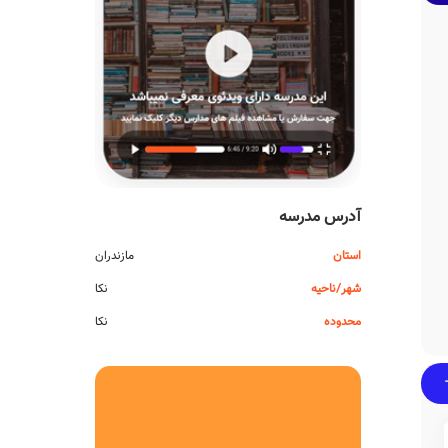
آدرس مدرسه
استان
مازندران
شهر/ناحیه
نکا
محدوده
نکا