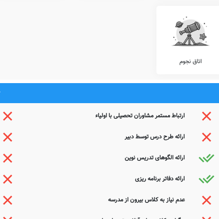
یاد، آموزش زبان عربی، کلاس های فوق برنامه درسی، کلاس های روش صحیح تست زنی، کلاس
هارتی، آموزش خوشنویسی، آموزش موسیقی، و... توسط مدارس قابل ارائه می باشد.
ئه شده توسط مدرسه حرفه ای بوعلی سینا، با تلفن مدرسه تماس حاصل نمایید.
اتاق نجوم
موظف به ارائه خدمات پزشکی و معاینات مستمر بهداشتی در طول سال تحصیلی هستند.
ی، معاینات پدیکلوزیس، آنالیز ساختار قامتی، بینایی سنجی، معاینات دهان و دندان، و...
یید.
ارتباط مستمر مشاوران تحصیلی با اولیاء
مایشگاه های زیست شناسی، شیمی، ریاضی، علوم، فیزیک، و... باعث افزایش ضریب درک دروس
ارائه طرح درس توسط دبیر
موزشی وزارت آموزش و پرورش، نظیر آکادمی های زبان های انگلیسی، روسی، آلمانی، ترکی،
ارائه الگوهای تدریس نوین
 نیست.
ارائه دفاتر برنامه ریزی
ات متمایز دیگری را نیز با هدف افزایش روحیه نشاط و آرامش دانش آموزان در محیط مدرسه
عدم نیاز به کلاس بیرون از مدرسه
ی مشاوره ایِ خانواده، برگزاری کارگاه های ارتقای عملکرد کادر آموزشی، نگهداری کیف و کتاب