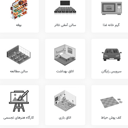
وهای تدریس نوین، ارائه کارنامه تحلیلی عملکرد، برگزاری کلاس جبرانی توسط مدرسه، عدم نیاز
اتر، انتقال معلم با دانش آموز به پایه بالاتر، نیز اطلاع چندانی در دست نمی باشد.
گرم خانه غذا
سالن آمفی تئاتر
بوفه
ولتی حرفه ای بوعلی سینا، بواسطه شرایط انتشار ویروس کووید 19، از سامانه شاد که توسط وزارت آموزش و پرورش تهیه شده است بهره می برد. ضمناً امکانات
زشی، دوربین مداربسته،
سایت کامپیوتری
، حضور و غیاب الکترونیکی، وبسایت، تخته هوشمند،
درسه #نام مدرسه، نیازمند همکاری مسئولان هوشمندسازی این مدرسه را دارد.
ن مدرسه ای، برگزاری اردوهای علمی و مطالعاتی، برگزاری جشن های ملی، برگزاری اردوهای
اردوهای فرهنگی و هنری، برگزاری مسابقات علمی درون مدرسه ای، و... در زمره فعالیت های
سرویس رایگان
اتاق بهداشت
سالن مطالعه
در این مدرسه شامل موارد برگزاری اعیاد مذهبی، شرکت در مسابقات علمی برون مدرسه ای،
 ورزشی درون مدرسه ای، برگزاری مسابقات مذهبی درون مدرسه ای، برگزاری اردوهای مذهبی،
 ای بوعلی سینا، می توان پس از بازدید از آن در آدرس ، در خصوص امکانات سالن و رزشی،
فوتبال دستی، بسکتبال، ژیمناستیک، پاتیناژ، فوتبال، و... اطلاعات دقیقتری بدست آورد.
کف پوش حیاط
اتاق بازی
کارگاه هنرهای تجسمی
ی از خدمات را نظیر کلاس های هوش و خلاقیت، آموزش کامپیوتر، آموزش فن بیان، آموزش
ندگی، آموزش نقاشی و طراحی، کلاس های محاسبات ذهنی ریاضی، آموزش های تخصصی ورزشی،