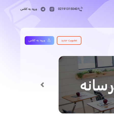
02191315040
ورود به کلاس
عضویت جدید
ورود به کلاس
Previous