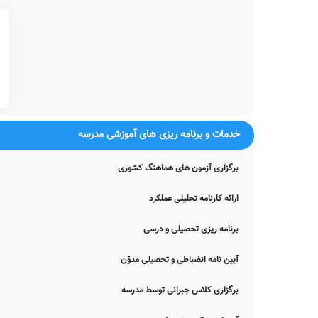
و... شامل می شود.
همچنین خدمات فوق برنامه دیگری نیز نظیر کلاس های آمادگی المپ
های آمادگی آزمون تیزهوشان، آموزش لگو، آموزش قرآن، آموزش های م
شما می توانید جهت کسب اطلاع بیشتر در خصوص خدمات فوق برنامه ارا
معاینات پزشکی
شایان ذکر است مطابق مصوبات وزرات آموزش و پرورش، تمامی مدارس 
لذا جهت کسب اطلاعات بیشتر در خصوص ارائه خدمات پزشکی شنوایی سنج
خدمات و برنامه ریزی های آموزشی مدرسه
می توانید با معاونت اجرایی مدرسه حرفه ای بوعلی سینا تماس حاصل نما
آزمایشگاه ها
برگزاری آزمون های هماهنگ کشوری
بدیهی است که وجود آزمایشگاه های گوناگون در هر مدرسه، شامل آز
توسط دانش آموزان می گردد.
ارائه کارنامه تحلیلی عملکرد
آکادمی زبان
اغلب مدارس ایران از وجود آکادمی های زبان جداگانه از سیستم آ
برنامه ریزی تحصیلی و درسی
فرانسوی، عربی، و... رنج می برند. این مدرسه نیز از این قاعده مستثنی
آیین نامه انضباطی و تحصیلی مدوّن
امکانات جانبی
مسلم است که هر مدرسه می تواند در کنار خدمات آموزشی مرسوم، خدم
برگزاری کلاس جبرانی توسط مدرسه
شامل خدمات برگزاری اردوهای فرهنگی ورزشی رایگان، برگزاری کارگاه ها
دانش آموزان (کیف در مدرسه)، و... برقرار نمایند.