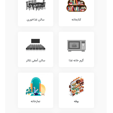
خدمات را نظیر آموزش نقاشی و طراحی، آموزش فن بیان، آموزش زبان
انگلیسی، آموزش های تخصصی ورزشی، آموزش قرآن، کلاس های
محاسبات ذهنی ریاضی، آموزش لگو، آموزش رباتیک، کلاس های آمادگی
المپیاد، آموزش موسیقی، و... شامل می شود.
کتابخانه
سالن غذاخوری
همچنین خدمات فوق برنامه دیگری نیز نظیر کلاس های آمادگی آزمون
تیزهوشان، آموزش مهارت های زندگی، آموزش تئاتر، کلاس های هوش و
خلاقیت، کلاس های روش صحیح تست زنی، آموزش خوشنویسی، کلاس
های فوق برنامه درسی، آموزش زبان عربی، آموزش های مهارتی، آموزش
کامپیوتر، و... توسط مدارس قابل ارائه می باشد.
شما می توانید جهت کسب اطلاع بیشتر در خصوص خدمات فوق برنامه
ارائه شده توسط مدرسه احمدیه، با تلفن مدرسه تماس حاصل نمایید.
معاینات پزشکی
گرم خانه غذا
سالن آمفی تئاتر
بر طبق دستورالعمل ها و ضوابط ارائه شده به مدارس کشور، مدارس
مقاطع مختلف ملزم به این هستند که معاینات مستمر پزشکی به دانش
آموزان ارائه نمایند.
پیشنهاد می کنیم جهت کسب اطلاعات دقیق تر در خصوص معاینات آنالیز
ساختار قامتی، بینایی سنجی، شنوایی سنجی، معاینات دهان و دندان،
معاینات پدیکلوزیس، و... با عوامل مدرسه {{gendar}} احمدیه ارتباط
برقرار نمایید.
بوفه
نمازخانه
آزمایشگاه ها
بدیهی است که وجود آزمایشگاه های گوناگون در هر مدرسه، شامل