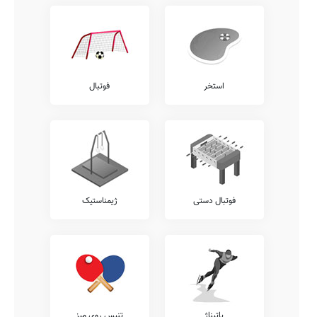
استخر
فوتبال
فوتبال دستی
ژیمناستیک
پاتیناژ
تنیس روی میز