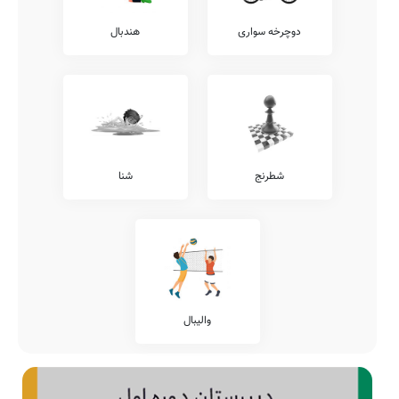
دوچرخه سواری
هندبال
شطرنج
شنا
والیبال