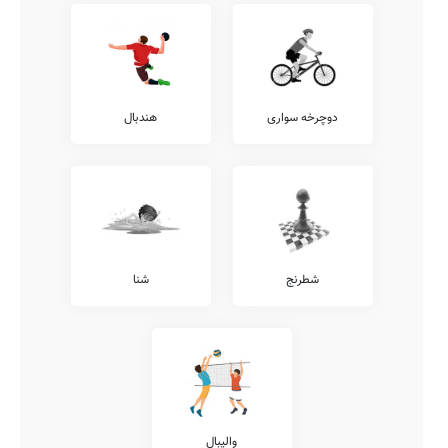
دوچرخه سواری
هندبال
شطرنج
شنا
والیبال