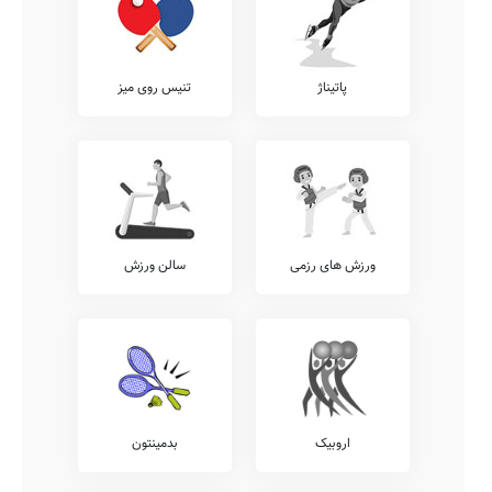
پاتیناژ
تنیس روی میز
ورزش های رزمی
سالن ورزش
اروبیک
بدمینتون