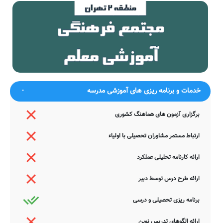
شکر آن را که تو در عشرتی ای مرغ
به اسیران قفس مژده گلزار بیار
چمن
کام جان تلخ شد از صبر که کردم بی
عشوه‌ای زان لب شیرین شکربار
دوست
بیار
روزگاریست که دل چهره مقصود ندید
ساقیا آن قدح آینه کردار بیار
دلق حافظ به چه ارزد به می‌اش رنگین
وان گهش مست و خراب از سر
کن
بازار بیار
ضمناً یادآور می شود اطلاعات مندرج در این صفحه توسط موتورهای
جستجوی هوشمند سامانه های آنلاین گردآوری شده است. به همین جهت
خدمات و برنامه ریزی های آموزشی مدرسه
ممکن است در برخی از موارد، دچار خطا بوده و یا نیازمند بروزرسانی
باشند. چنانچه شما از عوامل این مدرسه هستید و یا اطلاعات دقیقتری در
این خصوص دارید عمیقاً خواهشمندیم ما را جهت اصلاح و تکمیل این
برگزاری آزمون های هماهنگ کشوری
اطلاعات یاری نمایید. سامانه مدرسانه ، مشتاقانه پذیرای دیدگاه ها و نقطه
نظرات تکمیل کننده شما می باشد.
ارتباط مستمر مشاوران تحصیلی با اولیاء
ارائه کارنامه تحلیلی عملکرد
ارائه طرح درس توسط دبیر
برنامه ریزی تحصیلی و درسی
ارائه الگوهای تدریس نوین