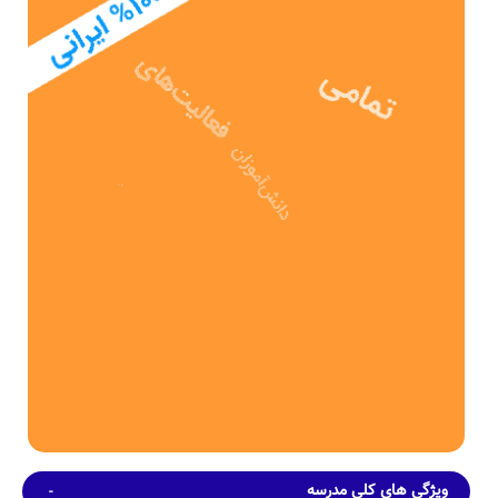
تاسیس
دوره دوم متوسطه- فنی فنی شهید مهدی زاده در سال 1386 توسط جمعی
از خیرین مدرسه ساز با تلاش 3ساله عوامل مختلف اجرایی و آموزشی
تاسیس شده است.
مدرسه فنی شهید مهدی زاده، با بنای آموزشی به مساحت 332 متر مربع و
همچنین حیاط با مساحت 303 متر مربع، دارای فضای آموزشی و ورزشی
نسبتاً مناسبی برای یک مدرسه ی دوره دوم متوسطه- فنی می باشد.
ظرفیت آموزشی
مدرسه فنی شهید مهدی زاده، بطور میانگین دارای 142 دانش آموز در هر
سال تحصیلی می باشد. در این مدرسه بطور متوسط 9 (در هر کلاس
آموزشی مجموعاً 15 کلاس آموزشی) حضور دارند. ضمناً صندلی های دانش
آموزان در این مدرسه از نوع دونفره می باشد.
امکانات محیطی و خدمات رفاهی
از آنجا که این مدرسه هنوز اطلاعات خود را بطور دقیق بروزرسانی نکرده
است، برآوردهای اولیه حاکی از این است که مدرسه فنی شهید مهدی زاده
دارای حیاط سرباز مورد نیاز ظرفیت undefined نفری مدرسه، کتابخانه
نسبتاً خوب با موجودی 287 جلد کتاب، سرویس ایاب و ذهاب بنابر نیاز
اعلامی والدین محل اقامه نماز(نمازخانه) جهت اقامه نماز 69 دانش آموز
بطور همزمان و بوفه عرضه کننده انواع خوراکی های مجاز و بهداشتی، می
باشد.
ویژگی های کلی مدرسه