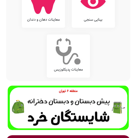
بینایی سنجی
معاینات دهان و دندان
معاینات پدیکلوزیس