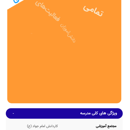
مدرسه نامشخص کاردانش امام جواد (ع) با مشارکت و تلاش بی وقفه ی
دولت پس از 3ساله در سال 1366 وارد چرخه آموزشی کشور شده و پذیرای
فرزندان ایران زمین بوده است.
نامشخص دوره دوم متوسطه- کاردانش کاردانش امام جواد (ع)، دارای
بنای آموزشی 408 مترمربع می باشد. همچنین مساحت محیط ورزشی و
سرباز مدرسه ی کاردانش امام جواد (ع)، به میزان 301 متر مربع بوده که
از این منظر، نمره قابل قبولی دارد.
ظرفیت آموزشی
این مدرسه با تعداد متوسط 314 دانش آموز در هر سال تحصیلی، دارای
22 کلاس آموزشی بوده که در هر کلاس بطور متوسط 14 دانش آموز
حضور دارند. همچنین نوع نیمکت های این مدرسه بصورت تک نفره می
باشد.
امکانات محیطی و خدمات رفاهی
طبق اطلاعات اولیه کسب شده از مراجع مختلف، مدرسه کاردانش امام
جواد (ع) دارای امکانات محیطی و رفاهی متنوعی نظیر کتابخانه با 213 جلد
کتاب، بوفه عرضه کننده انواع خوراکی های مجاز و بهداشتی، نمازخانه با
ظرفیت پذیرش 64 نمازگزار بطور همزمان، حیاط ورزشی متناسب با ظرفیت
undefined دانش آموزی مدرسه و سرویس ایاب و ذهاب در صورت نیاز
اولیاء دانش آموزان و... می باشد.
ویژگی های کلی مدرسه
همچنین در حال حاضر اطلاعاتی مبنی بر وجود و یا عدم وجود امکانات گرم
خانه غذا، سالن مطالعه، کف پوش حیاط، کمد شخصی، اتاق بهداشت،
مجتمع آموزشی
کاردانش امام جواد (ع)
سالن غذاخوری، کارگاه هنرهای تجسمی، اتاق بازی، سالن آمفی تئاتر، و...