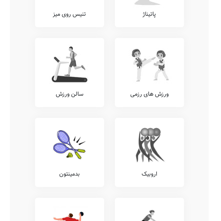
پاتیناژ
تنیس روی میز
ورزش های رزمی
سالن ورزش
اروبیک
بدمینتون