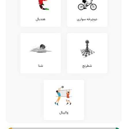
دوچرخه سواری
هندبال
شطرنج
شنا
والیبال