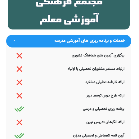
بزن در پرده چنگ ای ماه مطرب
رگش بخراش تا بخروشم از وی
ضمناً یادآور می شود اطلاعات مندرج در این صفحه توسط موتورهای
جستجوی هوشمند سامانه های آنلاین گردآوری شده است. به همین جهت
ممکن است در برخی از موارد، دچار خطا بوده و یا نیازمند بروزرسانی
باشند. چنانچه شما از عوامل این مدرسه هستید و یا اطلاعات دقیقتری در
این خصوص دارید عمیقاً خواهشمندیم ما را جهت اصلاح و تکمیل این
خدمات و برنامه ریزی های آموزشی مدرسه
اطلاعات یاری نمایید. سامانه مدرسانه ، مشتاقانه پذیرای دیدگاه ها و نقطه
نظرات تکمیل کننده شما می باشد.
برگزاری آزمون های هماهنگ کشوری
ارتباط مستمر مشاوران تحصیلی با اولیاء
ارائه کارنامه تحلیلی عملکرد
ارائه طرح درس توسط دبیر
برنامه ریزی تحصیلی و درسی
ارائه الگوهای تدریس نوین
آیین نامه انضباطی و تحصیلی مدوّن