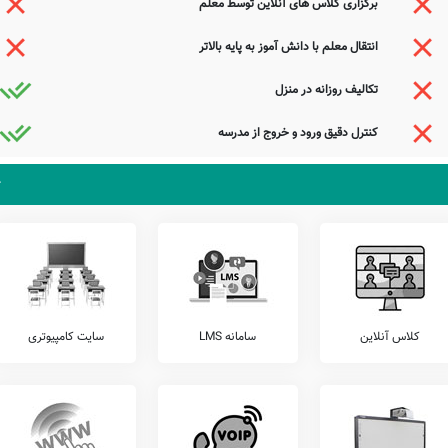
برگزاری کلاس های آنلاین توسط معلم
 موبایل قبل از شروع کلاس، سامانه ارتباط آنلاین مدرسه با دانش آموز، برگزاری کارگاه های
انتقال معلم با دانش آموز به پایه بالاتر
... قابل ارائه می باشند.
تکالیف روزانه در منزل
ارتباط مستقیم برقرار نمایید.
کنترل دقیق ورود و خروج از مدرسه
زان خود، اقدام به برگزاری آزمون های هماهنگ کشوری می نمایند.
 کنیم وضعیت آزمون های برگزار شده در مدرسه 22 بهمن چشمه آوش را شامل آزمون های خیلی سبز، مرآت، کانگورو، قلمچی، گاج، و... را قبل از ثبت نام
تلفن این مدرسه جهت کسب اطلاعات از نحوه ثبت نام و امکانات آن می باشد. مدرسه دولتی 22 بهمن چشمه آوش، آمادگی پذیرش دانش آموزان کلیه مناطق ششتمد
بویژه محدوده ششتمد را دارد. اولیاء گرامی به ویژه اهالی محترم ششتمد ششتمد می توانند با مراجعه به آدرس از محیط و ساختمان دبستان نامشخص دولتی 22 بهمن
کلاس آنلاین
سامانه LMS
سایت کامپیوتری
احوال گل به بلبل دستان سرا بگو
با یار آشنا سخن آشنا بگو
با ما سر چه داشت ز بهر خدا بگو
گو این سخن معاینه در چشم ما بگو
جستجوی هوشمند سامانه های آنلاین گردآوری شده است. به همین جهت ممکن است در برخی از