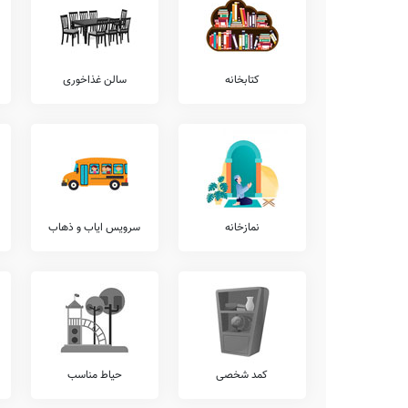
همچنین در خصوص موارد برگزاری کلاس های آنلاین توسط معلم، تکالیف ر
جبرانی توسط مدرسه، انتقال مشاور تحصیلی با دانش آموز به پایه بالاتر، 
ضمناً شروع کلاس ها در این مدرسه از ساعت 7:15 صبح لغایت 14 ظهر می باشد.
کتابخانه
سالن غذاخوری
خدمات هوشمندسازی
هوشمندی سازی متنوعی نظیر
تلفن هوشمند
، استدیو ضبط محتوای آم
حضور و غیاب الکترونیکی، و... وجود دارد که ایقان وجود آنها در مدرس
خدمات پرورشی
از جهات فعالیت های پرورشی، برگزاری اردوهای مذهبی، برگزاری اعیا
نمازخانه
سرویس ایاب و ذهاب
دارد.
ضمنا برخی دیگر از فعالیت های پرورشی مستمر در طول سال تحصیلی د
مدرسه ای، برگزاری مسابقات مذهبی درون مدرسه ای، شرکت در مسا
مذهبی برون مدرسه ای، برگزاری مسابقات فرهنگی و هنری درون مدرسه
امکانات ورزشی
ژیمناستیک، تنیس روی میز، فوتبال دستی، پاتیناژ، چمن مصنوعی، بسک
آورد.
کمد شخصی
حیاط مناسب
امکانات فوق برنامه