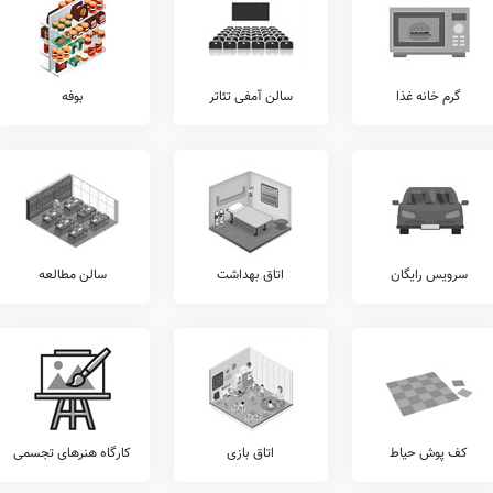
وزانه در منزل، ارائه کارنامه تحلیلی عملکرد، تکالیف روزهای تعطیل در منزل، برگزاری کلاس
انتقال معلم با دانش آموز به پایه بالاتر، نیز اطلاع چندانی در دست نمی باشد.
گرم خانه غذا
سالن آمفی تئاتر
بوفه
دولتی 22 بهمن چشمه آوش، بواسطه شرایط انتشار ویروس کووید 19، از سامانه شاد که توسط وزارت آموزش و پرورش تهیه شده است بهره می برد. ضمناً امکانات
وزشی،
سایت کامپیوتری
، وبسایت،
سامانه LMS
، تخته هوشمند، دوربین مداربسته،
کلاس آنلاین
،
ه #نام مدرسه، نیازمند همکاری مسئولان هوشمندسازی این مدرسه را دارد.
د مذهبی، برگزاری اردوهای فرهنگی و هنری، برگزاری اردوهای تفریحی و ورزشی، برگزاری جشن
های ملی، شرکت در مسابقات فرهنگی و هنری برون مدرسه ای، شرکت در مسابقات علمی برون مدرسه ای، و... در زمره فعالیت های مدرسه 22 بهمن چشمه آوش قرار
سرویس رایگان
اتاق بهداشت
سالن مطالعه
ر این مدرسه شامل موارد برگزاری اردوهای علمی و مطالعاتی، برگزاری مسابقات علمی درون
بقات ورزشی برون مدرسه ای، برگزاری مسابقات ورزشی درون مدرسه ای، شرکت در مسابقات
 ای، می باشد.
از نظر امکانات و رشته های ورزشی پوشش داده شده توسط مدرسه 22 بهمن چشمه آوش، می توان پس از بازدید از آن در آدرس ، در خصوص امکانات فوتبال،
تبال، والیبال، استخر، سالن و رزشی، هندبال، ورزش های رزمی، و... اطلاعات دقیقتری بدست
کف پوش حیاط
اتاق بازی
کارگاه هنرهای تجسمی