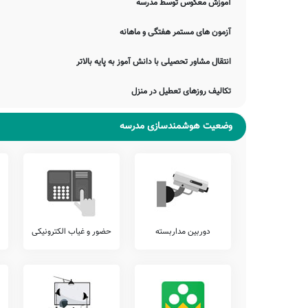
آموزش معکوس توسط مدرسه
مدرسه)، و... ارائه می نمایند.
در این میان خدمات متنوع دیگری نیز نظیر امکان امانت گذاری تبلت یا
آزمون های مستمر هفتگی و ماهانه
ارتقای عملکرد کادر آموزشی، سامانه برگزاری کلاس های آنلاین آموزشی، و
انتقال مشاور تحصیلی با دانش آموز به پایه بالاتر
شما می توانید جهت کسب اطلاع دقیق از وجود یا عدم وجود این خدمات با مدیریت دبستان 22 بهمن چشمه آوش، 
آزمون هماهنگ
تکالیف روزهای تعطیل در منزل
اطلاع دارید که برخی از مدارس، بجهت سنجش دقیقتر وضعیت دانش آمو
پیشنهاد می
وضعیت هوشمندسازی مدرسه
بررسی نمایید.
چشمه آوش دیدن نمایند.
جمع بندی و خاتمه
معرفی این مدرسه را با چند بیت از حافظ شیرازی به پایان می بریم:
دوربین مداربسته
حضور و غیاب الکترونیکی
ای پیک راستان خبر یار ما بگو
ما محرمان خلوت انسیم غم مخور
برهم چو می‌زد آن سر زلفین مشکبار
هر کس که گفت خاک در دوست توتیاست
ضمناً یادآور می شود اطلاعات مندرج در این صفحه توسط موتورهای 