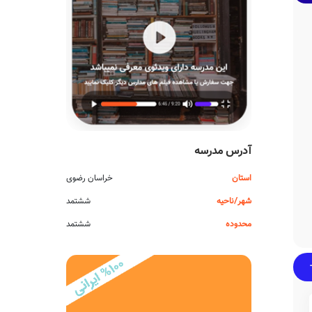
آدرس مدرسه
استان
خراسان رضوی
شهر/ناحیه
ششتمد
محدوده
ششتمد