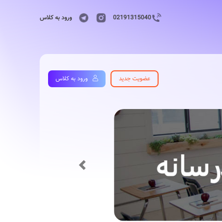
02191315040
ورود به کلاس
عضویت جدید
ورود به کلاس
Previous