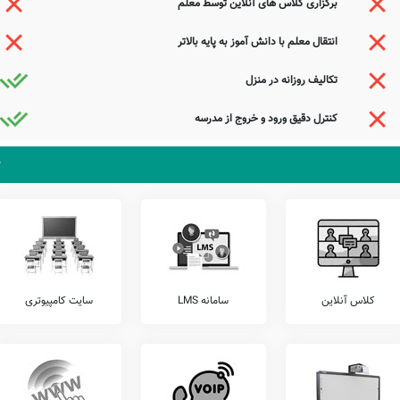
برگزاری کلاس های آنلاین توسط معلم
انتقال معلم با دانش آموز به پایه بالاتر
زان خود، اقدام به برگزاری آزمون های هماهنگ کشوری می نمایند.
تکالیف روزانه در منزل
امل آزمون های کانگورو، خیلی سبز، گاج، مرآت، قلمچی، و... را قبل از ثبت نام بررسی نمایید.
تلفن این مدرسه جهت کسب اطلاعات از نحوه ثبت نام و امکانات آن 44743927 44743919-44743922-44743924-44743927-44743929 می باشد. مدرسه غیر
کنترل دقیق ورود و خروج از مدرسه
دولتی نور ایمان، آمادگی پذیرش دانش آموزان کلیه مناطق تهران بویژه محدوده منطقه 5 را دارد. اولیاء گرامی به ویژه اهالی محترم منطقه 5 تهران می توانند با مراجعه
یمان دیدن نمایند.
که تو در خواب و ما به دیده گهیم
روی همت به هر کجا که نهیم
دوستان را قبای فتح دهیم
شیر سرخیم و افعی سیهیم
جستجوی هوشمند سامانه های آنلاین گردآوری شده است. به همین جهت ممکن است در برخی از
کلاس آنلاین
سامانه LMS
سایت کامپیوتری
عوامل این مدرسه هستید و یا اطلاعات دقیقتری در این خصوص دارید عمیقاً خواهشمندیم ما را جهت
ذیرای دیدگاه ها و نقطه نظرات تکمیل کننده شما می باشد.