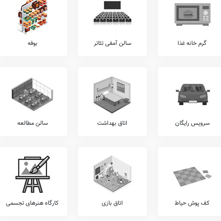
 ایمان، بواسطه شرایط انتشار ویروس کووید 19، از سامانه شاد که توسط وزارت آموزش و پرورش تهیه شده است بهره می برد. ضمناً امکانات هوشمندی
لاس آنلاین
، وبسایت، استدیو ضبط محتوای آموزشی،
سامانه LMS
، حضور و غیاب الکترونیکی،
درسه، نیازمند همکاری مسئولان هوشمندسازی این مدرسه را دارد.
گرم خانه غذا
سالن آمفی تئاتر
بوفه
 ای، شرکت در مسابقات علمی برون مدرسه ای، برگزاری اردوهای فرهنگی و هنری، شرکت در
رسه ای، برگزاری جشن های ملی، شرکت در مسابقات ورزشی برون مدرسه ای، و... در زمره
ر این مدرسه شامل موارد برگزاری مسابقات علمی درون مدرسه ای، برگزاری اردوهای مذهبی،
ی درون مدرسه ای، برگزاری اعیاد مذهبی، شرکت در مسابقات فرهنگی و هنری برون مدرسه ای،
سرویس رایگان
اتاق بهداشت
سالن مطالعه
ر ایمان، می توان پس از بازدید از آن در آدرس بزرگراه همت غرب، شهرک گلستان، خیابان
6، در خصوص امکانات فوتبال، تنیس روی میز، فوتبال دستی، ژیمناستیک، بسکتبال، هندبال، چمن مصنوعی، پاتیناژ، ورزش های
.
از خدمات را نظیر کلاس های فوق برنامه درسی، آموزش کامپیوتر، آموزش خوشنویسی، آموزش
ست زنی، کلاس های هوش و خلاقیت، آموزش زبان عربی، آموزش لگو، آموزش مهارت های
کف پوش حیاط
اتاق بازی
کارگاه هنرهای تجسمی
نی ریاضی، آموزش نقاشی و طراحی، آموزش موسیقی، کلاس های آمادگی المپیاد، آموزش فن