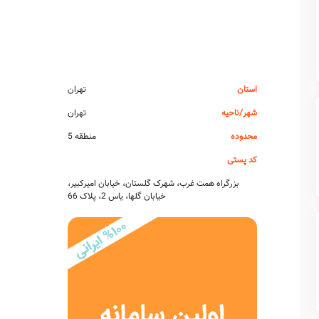
استان
تهران
شهر/ناحیه
تهران
محدوده
منطقه 5
کد پستی
بزرگراه همت غرب، شهرک گلستان، خیابان امیرکبیر،
خیابان گلها، یاس 2، پلاک 66