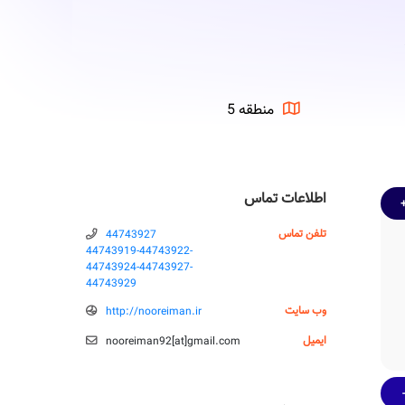
منطقه 5
اطلاعات تماس
تلفن تماس
44743927
44743919-44743922-
44743924-44743927-
44743929
وب سایت
http://nooreiman.ir
ایمیل
nooreiman92‌[‌a‌‌t‌‌‌]‌gmail.com