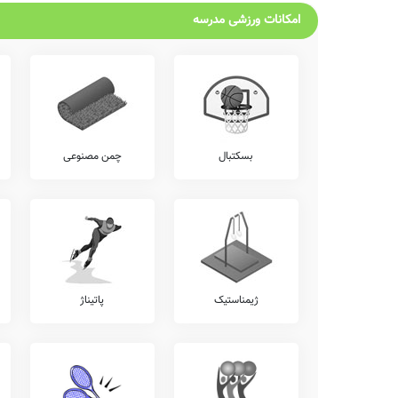
امکانات ورزشی مدرسه
بسکتبال
چمن مصنوعی
ژیمناستیک
پاتیناژ