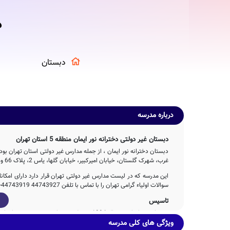
د
دبستان
درباره مدرسه
دبستان غیر دولتی دخترانه نور ایمان منطقه 5 استان تهران
غرب، شهرک گلستان، خیابان امیرکبیر، خیابان گلها، یاس 2، پلاک 66 واقع شده است.
این مدرسه که در لیست مدارس غیر دولتی تهران قرار دارد دارای امک
سوالات اولیاء گرامی تهران را با تماس با تلفن 44743927 44743919-44743922-44743924-44743927-44743929 فراهم نموده است.
تاسیس
دبستان نور ایمان در سال 1394 توسط جمعی از خیرین مدرسه ساز با تلاش 2ساله عوامل مختلف اجرایی و آموزشی تاسیس شده است.
ویژگی های کلی مدرسه