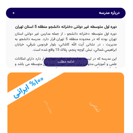
درباره مدرسه
دوره اول متوسطه غیر دولتی دخترانه دانشجو منطقه 5 استان تهران
دوره اول متوسطه دخترانه دانشجو ، از جمله مدارس غیر دولتی استان
تهران بوده که در محدوده منطقه 5 تهران قرار دارد. مدرسه دانشجو به
مدیریت ، در نشانی آيت الله كاشاني، بلوار فردوس شرقي، خيابان
ابراهيمي شمالي، نبش كوچه پنجم، پلاك 15 واقع شده است.
این مدرسه که در لیست مدارس غیر دولتی تهران قرار دارد دارای امکانات
ادامه مطلب
علمی و آموزشی متنوعی برای دانش آموزان دوره اول متوسطه می باشد و
آمادگی پاسخگویی مستمر به سوالات اولیاء گرامی تهران را با تماس با تلفن
44086621-44060088 فراهم نموده است.
تاسیس
دوره اول متوسطه دانشجو در سال 1368 توسط جمعی از خیرین مدرسه
ساز با تلاش 3ساله عوامل مختلف اجرایی و آموزشی تاسیس شده است.
دوره اول متوسطه غیر دولتی دانشجو دارای 412 مترمربع بعنوان فضای
آموزشی و همچنین 672 مترمربع حیاط سرباز و دارای امکانات ورزشی
است.
ظرفیت آموزشی
مدرسه دانشجو، بطور میانگین دارای 315 دانش آموز در هر سال تحصیلی