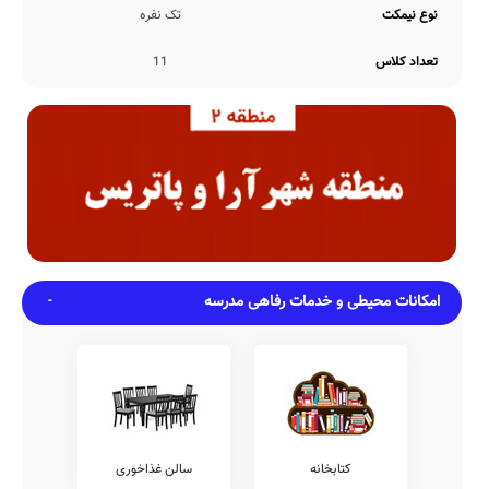
باشد.
نوع نیمکت
تک نفره
خدمات پرورشی
از جهات فعالیت های پرورشی، شرکت در مسابقات فرهنگی و هنری برون
تعداد کلاس
11
مدرسه ای، برگزاری اردوهای مذهبی، برگزاری مسابقات فرهنگی و هنری
درون مدرسه ای، برگزاری مسابقات علمی درون مدرسه ای، برگزاری اعیاد
مذهبی، برگزاری اردوهای فرهنگی و هنری، برگزاری جشن های ملی، و...
در زمره فعالیت های مدرسه دانشجو قرار دارد.
ضمنا برخی دیگر از فعالیت های پرورشی مستمر در طول سال تحصیلی در
این مدرسه شامل موارد شرکت در مسابقات مذهبی برون مدرسه ای،
شرکت در مسابقات ورزشی برون مدرسه ای، برگزاری مسابقات مذهبی
درون مدرسه ای، شرکت در مسابقات علمی برون مدرسه ای، برگزاری
اردوهای تفریحی و ورزشی، برگزاری اردوهای علمی و مطالعاتی، برگزاری
مسابقات ورزشی درون مدرسه ای، می باشد.
امکانات محیطی و خدمات رفاهی مدرسه
امکانات ورزشی
از نظر امکانات و رشته های ورزشی پوشش داده شده توسط مدرسه
دانشجو، می توان پس از بازدید از آن در آدرس آيت الله كاشاني، بلوار
فردوس شرقي، خيابان ابراهيمي شمالي، نبش كوچه پنجم، پلاك 15، در
خصوص امکانات هندبال، استخر، ورزش های رزمی، سالن و رزشی،
والیبال، ژیمناستیک، فوتبال دستی، تنیس روی میز، فوتبال، پاتیناژ،
بسکتبال، چمن مصنوعی، و... اطلاعات دقیقتری بدست آورد.
امکانات فوق برنامه
کتابخانه
سالن غذاخوری
همانگونه که مستحضر هستید امکانات فوق برنامه مدارس طیف وسیعی از