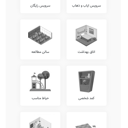
بدیهی است که وجود آزمایشگاه های گوناگون در هر مدرسه، شامل
سرویس ایاب و ذهاب
سرویس رایگان
آزمایشگاه های زیست شناسی، فیزیک، علوم، شیمی، ریاضی، و... باعث
افزایش ضریب درک دروس توسط دانش آموزان می گردد.
آکادمی زبان
وجود آکادمی های زبان متمایز از واحدهای درسی مصوب آموزش پرورش،
نظیر آکادمی های آلمانی، انگلیسی، ترکی، روسی، عربی، فرانسوی، و...
نقطه قوت مهمی برای مدارس خوب محسوب میشود. متاسفانه این مدرسه
در حال حاضر فاقد هرگونه آکادمی زبان مجزا می باشد.
اتاق بهداشت
سالن مطالعه
امکانات جانبی
مسلم است که هر مدرسه می تواند در کنار خدمات آموزشی مرسوم،
خدمات متمایز دیگری را نیز با هدف افزایش روحیه نشاط و آرامش دانش
آموزان در محیط مدرسه شامل خدمات برگزاری کارگاه های ارتقای عملکرد
کادر آموزشی، سامانه برگزاری کلاس های آنلاین آموزشی، برگزاری
اردوهای فرهنگی ورزشی رایگان، ارتباط مستمر مشاوران تحصیلی با اولیاء،
و... برقرار نمایند.
شما می توانید اطلاعات بیشتر در خصوص موارد فوق الذکر و یا سایر
کمد شخصی
حیاط مناسب
خدمات قابل ارائه توسط مدرسه دانشجو نظیر برگزاری کارگاه های مشاوره
ایِ خانواده، سامانه ارتباط آنلاین مدرسه با دانش آموز، نگهداری کیف و
کتاب دانش آموزان (کیف در مدرسه)، امکان امانت گذاری تبلت یا موبایل
قبل از شروع کلاس، و... را از کادر اجرایی این مدرسه پرس و جو نمایید.
آزمون هماهنگ