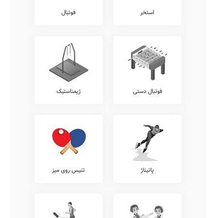
استخر
فوتبال
فوتبال دستی
ژیمناستیک
پاتیناژ
تنیس روی میز