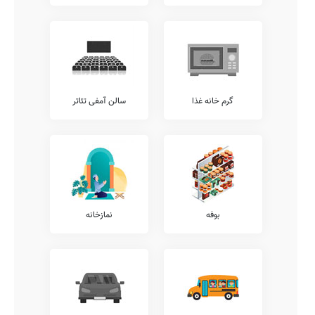
خدمات را نظیر کلاس های هوش و خلاقیت، آموزش کامپیوتر، آموزش
خوشنویسی، آموزش نقاشی و طراحی، آموزش رباتیک، آموزش های
مهارتی، آموزش فن بیان، آموزش زبان عربی، کلاس های فوق برنامه
درسی، کلاس های آمادگی المپیاد، و... شامل می شود.
همچنین خدمات فوق برنامه دیگری نیز نظیر آموزش مهارت های زندگی،
کلاس های آمادگی آزمون تیزهوشان، آموزش زبان انگلیسی، کلاس های
محاسبات ذهنی ریاضی، آموزش های تخصصی ورزشی، آموزش لگو،
گرم خانه غذا
سالن آمفی تئاتر
آموزش موسیقی، کلاس های روش صحیح تست زنی، آموزش قرآن،
آموزش تئاتر، و... توسط مدارس قابل ارائه می باشد.
شما می توانید جهت کسب اطلاع بیشتر در خصوص خدمات فوق برنامه
ارائه شده توسط مدرسه دانشجو، با تلفن 44086621-44060088 مدرسه
تماس حاصل نمایید.
معاینات پزشکی
بر طبق دستورالعمل ها و ضوابط ارائه شده به مدارس کشور، مدارس
بوفه
نمازخانه
مقاطع مختلف ملزم به این هستند که معاینات مستمر پزشکی به دانش
آموزان ارائه نمایند.
پیشنهاد می کنیم جهت کسب اطلاعات دقیق تر در خصوص معاینات
بینایی سنجی، شنوایی سنجی، معاینات دهان و دندان، آنالیز ساختار
قامتی، معاینات پدیکلوزیس، و... با عوامل مدرسه {{gendar}} دانشجو
ارتباط برقرار نمایید.
آزمایشگاه ها