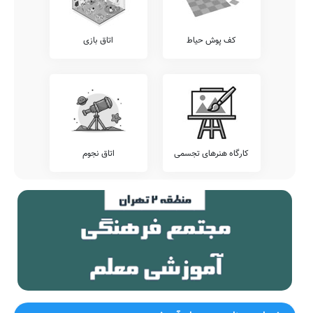
اطلاع دارید که برخی از مدارس، بجهت سنجش دقیقتر وضعیت دانش
آموزان خود، اقدام به برگزاری آزمون های هماهنگ کشوری می نمایند.
کف پوش حیاط
اتاق بازی
پیشنهاد می کنیم وضعیت آزمون های برگزار شده در مدرسه دانشجو را
شامل آزمون های قلمچی، کانگورو، خیلی سبز، مرآت، گاج، و... را قبل از
ثبت نام بررسی نمایید.
تلفن این مدرسه جهت کسب اطلاعات از نحوه ثبت نام و امکانات آن
44086621-44060088 می باشد. مدرسه غیر دولتی دانشجو، آمادگی
پذیرش دانش آموزان کلیه مناطق تهران بویژه محدوده منطقه 5 را دارد.
اولیاء گرامی به ویژه اهالی محترم منطقه 5 تهران می توانند با مراجعه به
آدرس آيت الله كاشاني، بلوار فردوس شرقي، خيابان ابراهيمي شمالي،
نبش كوچه پنجم، پلاك 15 از محیط و ساختمان دوره اول متوسطه دخترانه
کارگاه هنرهای تجسمی
اتاق نجوم
غیر دولتی دانشجو دیدن نمایند.
جمع بندی و خاتمه
معرفی این مدرسه را با چند بیت از حافظ شیرازی به پایان می بریم:
صبا تو نکهت آن زلف مشک بو داری
به یادگار بمانی که بوی او داری
دلم که گوهر اسرار حسن و عشق در
توان به دست تو دادن گرش نکو
اوست
داری
در آن شمایل مطبوع هیچ نتوان گفت
جز این قدر که رقیبان تندخو داری
که گوش و هوش به مرغان هرزه گو
نوای بلبلت ای گل کجا پسند افتد
داری
ضمناً یادآور می شود اطلاعات مندرج در این صفحه توسط موتورهای