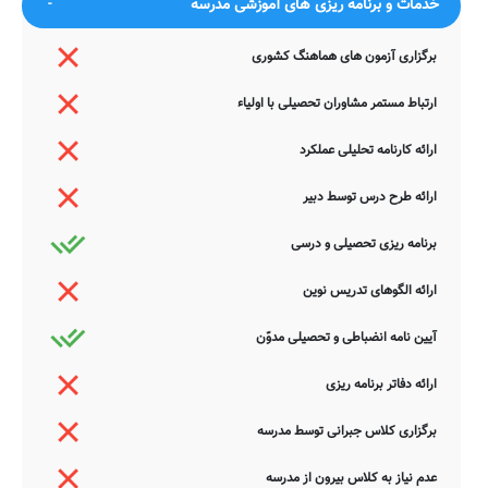
خدمات و برنامه ریزی های آموزشی مدرسه
جستجوی هوشمند سامانه های آنلاین گردآوری شده است. به همین جهت
ممکن است در برخی از موارد، دچار خطا بوده و یا نیازمند بروزرسانی
برگزاری آزمون های هماهنگ کشوری
باشند. چنانچه شما از عوامل این مدرسه هستید و یا اطلاعات دقیقتری در
این خصوص دارید عمیقاً خواهشمندیم ما را جهت اصلاح و تکمیل این
اطلاعات یاری نمایید. سامانه مدرسانه ، مشتاقانه پذیرای دیدگاه ها و نقطه
ارتباط مستمر مشاوران تحصیلی با اولیاء
نظرات تکمیل کننده شما می باشد.
ارائه کارنامه تحلیلی عملکرد
ارائه طرح درس توسط دبیر
برنامه ریزی تحصیلی و درسی
ارائه الگوهای تدریس نوین
آیین نامه انضباطی و تحصیلی مدوّن
ارائه دفاتر برنامه ریزی
برگزاری کلاس جبرانی توسط مدرسه
عدم نیاز به کلاس بیرون از مدرسه