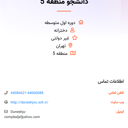
دانشجو منطقه 5
دوره اول متوسطه
دخترانه
غیر دولتی
تهران
منطقه 5
اطلاعات تماس
تلفن تماس
44086621-44060088
وب سایت
http://daneshjoo.sch.ir/
ایمیل
Duneshju-
complex‌[‌a‌‌t‌‌‌]‌yahoo.com