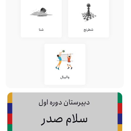
شطرنج
شنا
والیبال