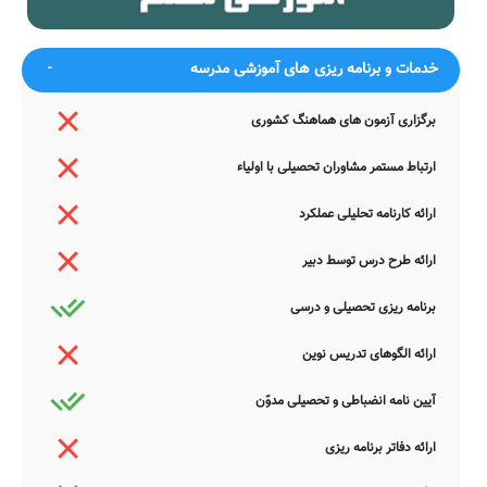
برد
شست
ضمناً یادآور می شود اطلاعات مندرج در این صفحه توسط موتورهای
جستجوی هوشمند سامانه های آنلاین گردآوری شده است. به همین جهت
خدمات و برنامه ریزی های آموزشی مدرسه
ممکن است در برخی از موارد، دچار خطا بوده و یا نیازمند بروزرسانی
باشند. چنانچه شما از عوامل این مدرسه هستید و یا اطلاعات دقیقتری در
این خصوص دارید عمیقاً خواهشمندیم ما را جهت اصلاح و تکمیل این
برگزاری آزمون های هماهنگ کشوری
اطلاعات یاری نمایید. سامانه مدرسانه ، مشتاقانه پذیرای دیدگاه ها و نقطه
نظرات تکمیل کننده شما می باشد.
ارتباط مستمر مشاوران تحصیلی با اولیاء
ارائه کارنامه تحلیلی عملکرد
ارائه طرح درس توسط دبیر
برنامه ریزی تحصیلی و درسی
ارائه الگوهای تدریس نوین
آیین نامه انضباطی و تحصیلی مدوّن
ارائه دفاتر برنامه ریزی