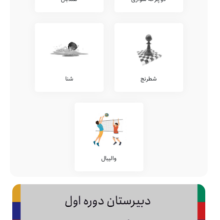
شطرنج
شنا
والیبال