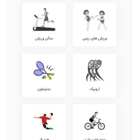
ورزش های رزمی
سالن ورزش
اروبیک
بدمینتون
دوچرخه سواری
هندبال