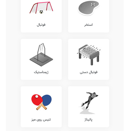
استخر
فوتبال
فوتبال دستی
ژیمناستیک
پاتیناژ
تنیس روی میز