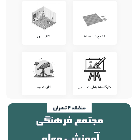
اطلاع دارید که برخی از مدارس، بجهت سنجش دقیقتر وضعیت دانش
آموزان خود، اقدام به برگزاری آزمون های هماهنگ کشوری می نمایند.
پیشنهاد می کنیم وضعیت آزمون های برگزار شده در مدرسه فرزانگان پویا
را شامل آزمون های خیلی سبز، قلمچی، کانگورو، گاج، مرآت، و... را قبل از
ثبت نام بررسی نمایید.
کف پوش حیاط
اتاق بازی
تلفن این مدرسه جهت کسب اطلاعات از نحوه ثبت نام و امکانات آن
44139600 می باشد. مدرسه غیر دولتی فرزانگان پویا، آمادگی پذیرش
دانش آموزان کلیه مناطق تهران بویژه محدوده منطقه 5 را دارد. اولیاء
گرامی به ویژه اهالی محترم منطقه 5 تهران می توانند با مراجعه به آدرس
فلكه دوم صادقيه، خیابان آيت ا...كاشاني ، خیابان شهيد محرابی ،خیابان
شهید براتلو ،خیابان منوچهری،کوی گلشن، پلاک 3 از محیط و ساختمان
دوره اول متوسطه پسرانه غیر دولتی فرزانگان پویا دیدن نمایند.
جمع بندی و خاتمه
کارگاه هنرهای تجسمی
اتاق نجوم
معرفی این مدرسه را با چند بیت از حافظ شیرازی به پایان می بریم:
گر غالیه خوش بو شد در گیسوی او
ور وسمه کمانکش گشت در ابروی او
پیچید
پیوست
هر چند که ناید باز تیری که بشد از
بازآی که بازآید عمر شده حافظ
شست
به جان خواجه و حق قدیم و عهد
که مونس دم صبحم دعای دولت
درست
توست
سرشک من که ز طوفان نوح دست
ز لوح سینه نیارست نقش مهر تو