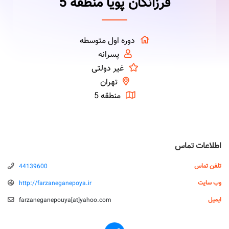
فرزانگان پویا منطقه 5
دوره اول متوسطه
پسرانه
غیر دولتی
تهران
منطقه 5
اطلاعات تماس
تلفن تماس
44139600
وب سایت
http://farzaneganepoya.ir
ایمیل
farzaneganepouya‌[‌a‌‌t‌‌‌]‌yahoo.com