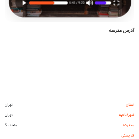
آدرس مدرسه
استان
تهران
شهر/ناحیه
تهران
محدوده
منطقه 5
کد پستی