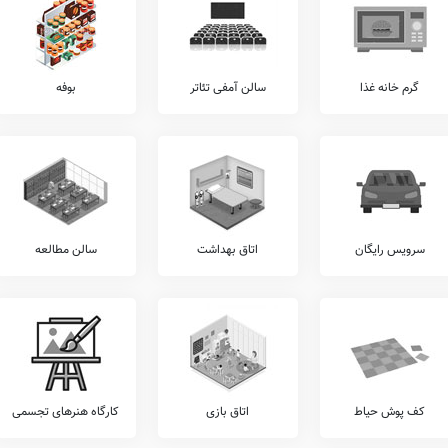
ئه الگوهای تدریس نوین، ارتباط مستمر مشاوران تحصیلی با اولیاء، برگزاری آزمون های هماهنگ
 توسط معلم، تکالیف روزهای تعطیل در منزل، نیز اطلاع چندانی در دست نمی باشد.
گرم خانه غذا
سالن آمفی تئاتر
بوفه
مانه شاد استفاده می کند. علاوه بر این موضوع، اطلاعات دقیق مربوط به سایر سامانه های
یاب الکترونیکی، استدیو ضبط محتوای آموزشی، وبسایت،
کلاس آنلاین
،
سامانه LMS
،
سایت
ط مسئول هوشمندسازی مدرسه می باشد.
رگزاری اردوهای مذهبی، برگزاری مسابقات فرهنگی و هنری درون مدرسه ای، شرکت در مسابقات
 برون مدرسه ای، برگزاری اردوهای تفریحی و ورزشی، و... در زمره فعالیت های مدرسه شاهد
سرویس رایگان
اتاق بهداشت
سالن مطالعه
ر این مدرسه شامل موارد برگزاری اردوهای فرهنگی و هنری، برگزاری اعیاد مذهبی، برگزاری
برون مدرسه ای، برگزاری مسابقات مذهبی درون مدرسه ای، برگزاری مسابقات ورزشی درون
 می توان پس از بازدید از آن در آدرس ، در خصوص امکانات سالن و رزشی، فوتبال، هندبال،
تبال دستی، ورزش های رزمی، پاتیناژ، و... اطلاعات دقیقتری بدست آورد.
کف پوش حیاط
اتاق بازی
کارگاه هنرهای تجسمی
 از خدمات را نظیر کلاس های آمادگی المپیاد، آموزش فن بیان، آموزش خوشنویسی، آموزش
س های روش صحیح تست زنی، کلاس های فوق برنامه درسی، آموزش تئاتر، آموزش های تخصصی