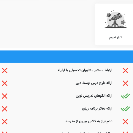
 های مهارتی، آموزش رباتیک، آموزش لگو، آموزش قرآن، کلاس های هوش و خلاقیت، آموزش
یزهوشان، آموزش زبان انگلیسی، و... توسط مدارس قابل ارائه می باشد.
ائه شده توسط مدرسه شاهد، با تلفن مدرسه تماس حاصل نمایید.
اتاق نجوم
موظف به ارائه خدمات پزشکی و معاینات مستمر بهداشتی در طول سال تحصیلی هستند.
تار قامتی، شنوایی سنجی، معاینات پدیکلوزیس، معاینات دهان و دندان، بینایی سنجی، و...
ارتباط مستمر مشاوران تحصیلی با اولیاء
مایشگاه های شیمی، زیست شناسی، ریاضی، علوم، فیزیک، و... باعث افزایش ضریب درک دروس
ارائه طرح درس توسط دبیر
وزشی وزارت آموزش و پرورش، نظیر آکادمی های زبان های انگلیسی، روسی، عربی، فرانسوی،
ارائه الگوهای تدریس نوین
یست.
ارائه دفاتر برنامه ریزی
ات متمایز دیگری را نیز با هدف افزایش روحیه نشاط و آرامش دانش آموزان در محیط مدرسه
عدم نیاز به کلاس بیرون از مدرسه
کلاس های آنلاین آموزشی، نگهداری کیف و کتاب دانش آموزان (کیف در مدرسه)، سامانه ارتباط