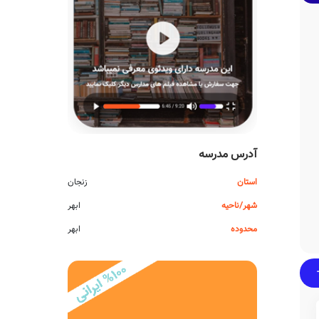
آدرس مدرسه
استان
زنجان
شهر/ناحیه
ابهر
محدوده
ابهر