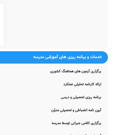
ورزشی، و... شامل می شود.
همچنین خدمات فوق برنامه دیگری نیز نظیر آموزش موسیقی، آموزش
کامپیوتر، کلاس های محاسبات ذهنی ریاضی، کلاس های آمادگی آزمون ت
شما می توانید جهت کسب اطلاع بیشتر در خصوص خدمات فوق برنامه ار
معاینات پزشکی
شایان ذکر است مطابق مصوبات وزرات آموزش و پرورش، تمامی مدارس 
لذا جهت کسب اطلاعات بیشتر در خصوص ارائه خدمات پزشکی آنالیز ساخ
خدمات و برنامه ریزی های آموزشی مدرسه
می توانید با معاونت اجرایی مدرسه شاهد تماس حاصل نمایید.
آزمایشگاه ها
برگزاری آزمون های هماهنگ کشوری
بدیهی است که وجود آزمایشگاه های گوناگون در هر مدرسه، شامل آز
توسط دانش آموزان می گردد.
ارائه کارنامه تحلیلی عملکرد
آکادمی زبان
اغلب مدارس ایران از وجود آکادمی های زبان جداگانه از سیستم آم
برنامه ریزی تحصیلی و درسی
آلمانی، ترکی، و... رنج می برند. این مدرسه نیز از این قاعده مستثنی ن
آیین نامه انضباطی و تحصیلی مدوّن
امکانات جانبی
مسلم است که هر مدرسه می تواند در کنار خدمات آموزشی مرسوم، خدم
برگزاری کلاس جبرانی توسط مدرسه
شامل خدمات برگزاری اردوهای فرهنگی ورزشی رایگان، سامانه برگزاری 
آنلاین مدرسه با دانش آموز، و... برقرار نمایند.