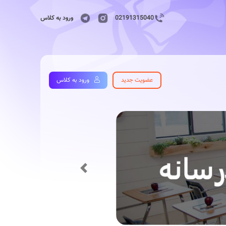
02191315040
ورود به کلاس
عضویت جدید
ورود به کلاس
Previous