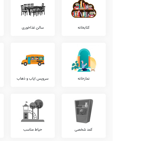
همچنین در خصوص موارد انتقال معلم با دانش آموز به پایه بالاتر، ارا
کشوری، عدم نیاز به کلاس بیرون از مدرسه، برگزاری کلاس های آنلاین
ضمناً شروع کلاس ها در این مدرسه از ساعت 7 صبح لغایت 13 ظهر می باشد.
خدمات هوشمندسازی
کتابخانه
سالن غذاخوری
از نظر هوشمندسازی، مدرسه شاهد بواسطه شرایط کرونایی کشور، از سا
هوشمندسازی مدارس نظیر
تلفن هوشمند
، تخته هوشمند، حضور و غ
کامپیوتری
، دوربین مداربسته، و... نیازمند بروزرسانی این بخش توس
خدمات پرورشی
از جهات فعالیت های پرورشی، برگزاری اردوهای علمی و مطالعاتی، ب
ورزشی برون مدرسه ای، برگزاری جشن های ملی، شرکت در مسابقات علمی
قرار دارد.
نمازخانه
سرویس ایاب و ذهاب
ضمنا برخی دیگر از فعالیت های پرورشی مستمر در طول سال تحصیلی د
مسابقات علمی درون مدرسه ای، شرکت در مسابقات فرهنگی و هنری 
مدرسه ای، شرکت در مسابقات مذهبی برون مدرسه ای، می باشد.
امکانات ورزشی
از نظر امکانات و رشته های ورزشی پوشش داده شده توسط مدرسه شاهد،
ژیمناستیک، چمن مصنوعی، تنیس روی میز، بسکتبال، والیبال، استخر، فو
امکانات فوق برنامه
کمد شخصی
حیاط مناسب
همانگونه که مستحضر هستید امکانات فوق برنامه مدارس طیف وسیعی
نقاشی و طراحی، آموزش مهارت های زندگی، آموزش زبان عربی، کلا