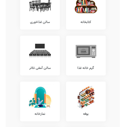
همانگونه که مستحضر هستید امکانات فوق برنامه مدارس طیف وسیعی از
خدمات را نظیر آموزش رباتیک، آموزش های مهارتی، آموزش خوشنویسی،
آموزش کامپیوتر، آموزش فن بیان، آموزش های تخصصی ورزشی، کلاس
های آمادگی آزمون تیزهوشان، کلاس های هوش و خلاقیت، آموزش
کتابخانه
سالن غذاخوری
نقاشی و طراحی، آموزش تئاتر، و... شامل می شود.
همچنین خدمات فوق برنامه دیگری نیز نظیر آموزش قرآن، آموزش مهارت
های زندگی، آموزش زبان انگلیسی، کلاس های محاسبات ذهنی ریاضی،
آموزش موسیقی، کلاس های آمادگی المپیاد، کلاس های روش صحیح
تست زنی، آموزش لگو، آموزش زبان عربی، کلاس های فوق برنامه درسی،
و... توسط مدارس قابل ارائه می باشد.
شما می توانید جهت کسب اطلاع بیشتر در خصوص خدمات فوق برنامه
گرم خانه غذا
سالن آمفی تئاتر
ارائه شده توسط مدرسه شاهد، با تلفن مدرسه تماس حاصل نمایید.
معاینات پزشکی
شایان ذکر است مطابق مصوبات وزرات آموزش و پرورش، تمامی مدارس
موظف به ارائه خدمات پزشکی و معاینات مستمر بهداشتی در طول سال
تحصیلی هستند.
لذا جهت کسب اطلاعات بیشتر در خصوص ارائه خدمات پزشکی معاینات
دهان و دندان، بینایی سنجی، آنالیز ساختار قامتی، معاینات پدیکلوزیس،
شنوایی سنجی، و... می توانید با معاونت اجرایی مدرسه شاهد تماس
بوفه
نمازخانه
حاصل نمایید.
آزمایشگاه ها