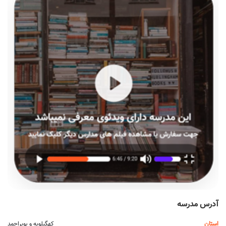
آدرس مدرسه
استان
کهگیلویه و بویراحمد