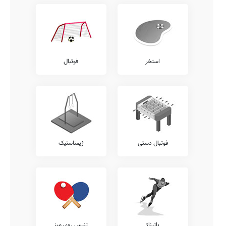
استخر
فوتبال
فوتبال دستی
ژیمناستیک
پاتیناژ
تنیس روی میز