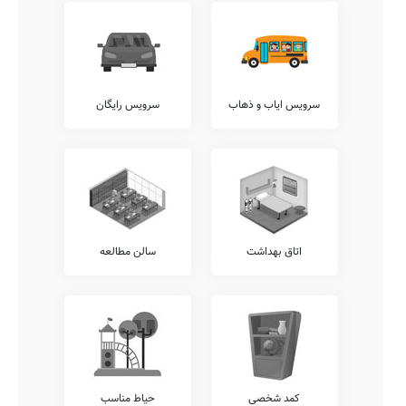
بدیهی است که وجود آزمایشگاه های گوناگون در هر مدرسه، شامل
آزمایشگاه های فیزیک، زیست شناسی، شیمی، ریاضی، علوم، و... باعث
افزایش ضریب درک دروس توسط دانش آموزان می گردد.
آکادمی زبان
وجود آکادمی های زبان متمایز از واحدهای درسی مصوب آموزش پرورش،
سرویس ایاب و ذهاب
سرویس رایگان
نظیر آکادمی های انگلیسی، ترکی، عربی، آلمانی، فرانسوی، روسی، و...
نقطه قوت مهمی برای مدارس خوب محسوب میشود. متاسفانه این مدرسه
در حال حاضر فاقد هرگونه آکادمی زبان مجزا می باشد.
امکانات جانبی
اغلب مدارس کشور در کنار خدمات آموزشی مرسوم، خدمات دیگری را نیز
در راستای تقویت توان علمی و ایجاد روحیه نشاط و تعالی در دانش آموزان
نظیر خدمات برگزاری کارگاه های مشاوره ایِ خانواده، سامانه برگزاری
کلاس های آنلاین آموزشی، سامانه ارتباط آنلاین مدرسه با دانش آموز،
اتاق بهداشت
سالن مطالعه
برگزاری اردوهای فرهنگی ورزشی رایگان، و... ارائه می نمایند.
در این میان خدمات متنوع دیگری نیز نظیر ارتباط مستمر مشاوران
تحصیلی با اولیاء، امکان امانت گذاری تبلت یا موبایل قبل از شروع کلاس،
برگزاری کارگاه های ارتقای عملکرد کادر آموزشی، نگهداری کیف و کتاب
دانش آموزان (کیف در مدرسه)، و... قابل ارائه می باشند.
شما می توانید جهت کسب اطلاع دقیق از وجود یا عدم وجود این خدمات با
مدیریت دبستان شاهد، ارتباط مستقیم برقرار نمایید.
کمد شخصی
حیاط مناسب