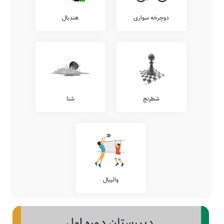
دوچرخه سواری
هندبال
شطرنج
شنا
والیبال