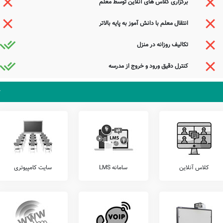
برگزاری کلاس های آنلاین توسط معلم
 مدیریت دبستان بانو کاظمی، ارتباط مستقیم برقرار نمایید.
انتقال معلم با دانش آموز به پایه بالاتر
زان خود، اقدام به برگزاری آزمون های هماهنگ کشوری می نمایند.
تکالیف روزانه در منزل
 را شامل آزمون های خیلی سبز، کانگورو، قلمچی، گاج، مرآت، و... را قبل از ثبت نام بررسی
کنترل دقیق ورود و خروج از مدرسه
تلفن این مدرسه جهت کسب اطلاعات از نحوه ثبت نام و امکانات آن 66696249 می باشد. مدرسه دولتی بانو کاظمی، آمادگی پذیرش دانش آموزان کلیه مناطق تهران
بویژه محدوده منطقه 18 را دارد. اولیاء گرامی به ویژه اهالی محترم منطقه 18 تهران می توانند با مراجعه به آدرس میدان معلم، بلوار مدائن، خیابان شهید بیگلو از محیط
ور نه اندیشه این کار فراموشش باد
دست با شاهد مقصود در آغوشش باد
آفرین بر نظر پاک خطاپوشش باد
شرمی از مظلمه خون سیاووشش باد
کلاس آنلاین
سامانه LMS
سایت کامپیوتری
جستجوی هوشمند سامانه های آنلاین گردآوری شده است. به همین جهت ممکن است در برخی از
عوامل این مدرسه هستید و یا اطلاعات دقیقتری در این خصوص دارید عمیقاً خواهشمندیم ما را جهت
ذیرای دیدگاه ها و نقطه نظرات تکمیل کننده شما می باشد.