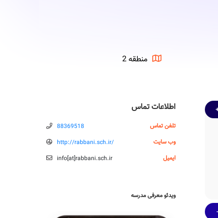
منطقه 2
اطلاعات تماس
تلفن تماس
88369518
وب سایت
http://rabbani.sch.ir/
ایمیل
info‌[‌a‌‌t‌‌‌]‌rabbani.sch.ir
ویدئو معرفی مدرسه