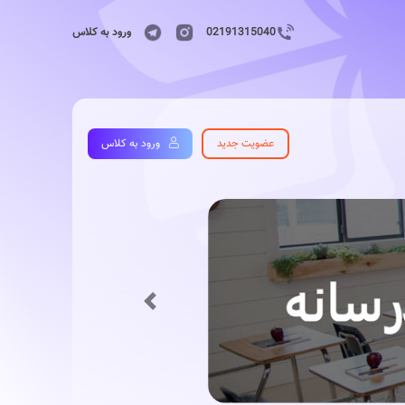
02191315040
ورود به کلاس
عضویت جدید
ورود به کلاس
Previous