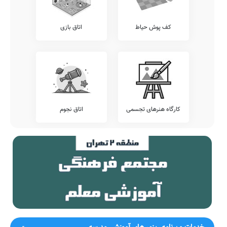
آزمون هماهنگ
اطلاع دارید که برخی از مدارس، بجهت سنجش دقیقتر وضعیت دانش
آموزان خود، اقدام به برگزاری آزمون های هماهنگ کشوری می نمایند.
کف پوش حیاط
اتاق بازی
پیشنهاد می کنیم وضعیت آزمون های برگزار شده در مدرسه ماهور را
شامل آزمون های قلمچی، خیلی سبز، کانگورو، مرآت، گاج، و... را قبل از
ثبت نام بررسی نمایید.
تلفن این مدرسه جهت کسب اطلاعات از نحوه ثبت نام و امکانات آن
88570206 می باشد. مدرسه غیر دولتی ماهور، آمادگی پذیرش دانش
آموزان کلیه مناطق تهران بویژه محدوده منطقه 2 را دارد. اولیاء گرامی به
ویژه اهالی محترم منطقه 2 تهران می توانند با مراجعه به آدرس شهرک
غرب، فاز3، خیابان حسن سیف، کوچه 24، پلاک 7 از محیط و ساختمان
کارگاه هنرهای تجسمی
اتاق نجوم
دوره اول متوسطه دخترانه غیر دولتی ماهور دیدن نمایند.
جمع بندی و خاتمه
معرفی این مدرسه را با چند بیت از حافظ شیرازی به پایان می بریم:
ز شاهراه سعادت به باغ رضوان رفت
وزیر کامل ابونصر خواجه فتح الله
به من سلام فرستاد دوستی امروز
که ای نتیجهٔ کلکت سواد بینایی
پس از دو سال که بختت به خانه باز
چرا ز خانهٔ خواجه به در نمی‌آیی
آورد
که این طریقه نه خودکامیست و
جواب دادم و گفتم بدار معذورم
خودرایی
ضمناً یادآور می شود اطلاعات مندرج در این صفحه توسط موتورهای