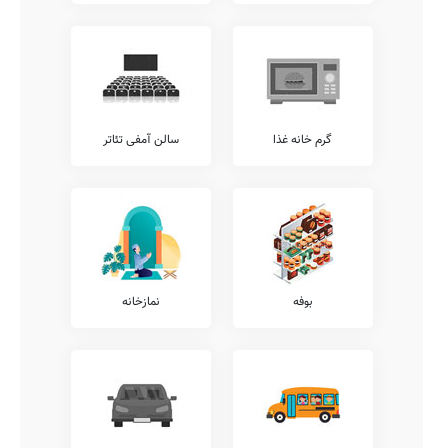
همانگونه که مستحضر هستید امکانات فوق برنامه مدارس طیف وسیعی از
خدمات را نظیر کلاس های آمادگی المپیاد، آموزش های تخصصی ورزشی،
آموزش رباتیک، آموزش زبان عربی، آموزش فن بیان، کلاس های آمادگی
آزمون تیزهوشان، آموزش قرآن، آموزش کامپیوتر، آموزش لگو، کلاس های
محاسبات ذهنی ریاضی، و... شامل می شود.
همچنین خدمات فوق برنامه دیگری نیز نظیر آموزش نقاشی و طراحی،
آموزش خوشنویسی، آموزش های مهارتی، آموزش مهارت های زندگی،
گرم خانه غذا
سالن آمفی تئاتر
کلاس های فوق برنامه درسی، آموزش موسیقی، کلاس های هوش و
خلاقیت، آموزش تئاتر، کلاس های روش صحیح تست زنی، آموزش زبان
انگلیسی، و... توسط مدارس قابل ارائه می باشد.
شما می توانید جهت کسب اطلاع بیشتر در خصوص خدمات فوق برنامه
ارائه شده توسط مدرسه ماهور، با تلفن 88570206 مدرسه تماس حاصل
نمایید.
معاینات پزشکی
بوفه
نمازخانه
بر طبق دستورالعمل ها و ضوابط ارائه شده به مدارس کشور، مدارس
مقاطع مختلف ملزم به این هستند که معاینات مستمر پزشکی به دانش
آموزان ارائه نمایند.
پیشنهاد می کنیم جهت کسب اطلاعات دقیق تر در خصوص معاینات آنالیز
ساختار قامتی، معاینات دهان و دندان، شنوایی سنجی، بینایی سنجی،
معاینات پدیکلوزیس، و... با عوامل مدرسه {{gendar}} ماهور ارتباط برقرار
نمایید.