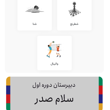
شطرنج
شنا
والیبال