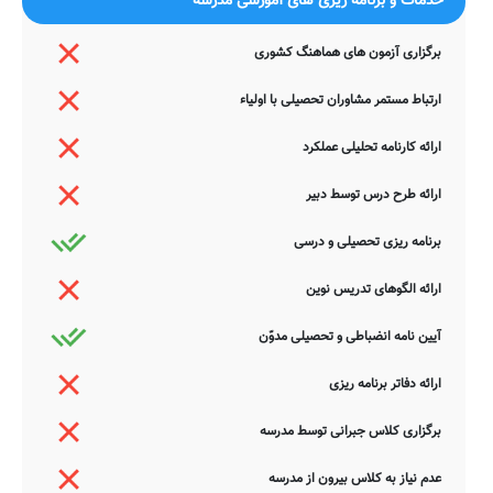
خدمات و برنامه ریزی های آموزشی مدرسه
جستجوی هوشمند سامانه های آنلاین گردآوری شده است. به همین جهت
ممکن است در برخی از موارد، دچار خطا بوده و یا نیازمند بروزرسانی
برگزاری آزمون های هماهنگ کشوری
باشند. چنانچه شما از عوامل این مدرسه هستید و یا اطلاعات دقیقتری در
این خصوص دارید عمیقاً خواهشمندیم ما را جهت اصلاح و تکمیل این
اطلاعات یاری نمایید. سامانه مدرسانه ، مشتاقانه پذیرای دیدگاه ها و نقطه
ارتباط مستمر مشاوران تحصیلی با اولیاء
نظرات تکمیل کننده شما می باشد.
ارائه کارنامه تحلیلی عملکرد
ارائه طرح درس توسط دبیر
برنامه ریزی تحصیلی و درسی
ارائه الگوهای تدریس نوین
آیین نامه انضباطی و تحصیلی مدوّن
ارائه دفاتر برنامه ریزی
برگزاری کلاس جبرانی توسط مدرسه
عدم نیاز به کلاس بیرون از مدرسه