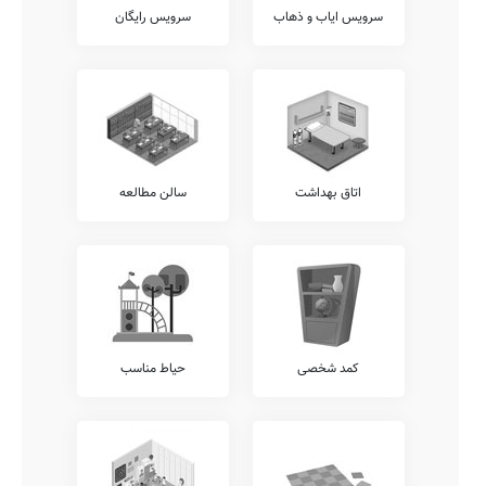
آزمایشگاه ها
سرویس ایاب و ذهاب
سرویس رایگان
وجود آزمایشگاه های مختلف فیزیک، شیمی، زیست شناسی، ریاضی،
علوم، و... از نقاط قوت هر مدرسه به حساب می آید. دوره اول متوسطه
غیر دولتی ماهور نیز دارای برخی از این آزمایشگاه ها می باشد.
آکادمی زبان
وجود آکادمی های زبان متمایز از واحدهای درسی مصوب آموزش پرورش،
نظیر آکادمی های ترکی، روسی، عربی، آلمانی، انگلیسی، فرانسوی، و...
نقطه قوت مهمی برای مدارس خوب محسوب میشود. متاسفانه این مدرسه
در حال حاضر فاقد هرگونه آکادمی زبان مجزا می باشد.
اتاق بهداشت
سالن مطالعه
امکانات جانبی
مسلم است که هر مدرسه می تواند در کنار خدمات آموزشی مرسوم،
خدمات متمایز دیگری را نیز با هدف افزایش روحیه نشاط و آرامش دانش
آموزان در محیط مدرسه شامل خدمات سامانه برگزاری کلاس های آنلاین
آموزشی، سامانه ارتباط آنلاین مدرسه با دانش آموز، برگزاری کارگاه های
ارتقای عملکرد کادر آموزشی، برگزاری اردوهای فرهنگی ورزشی رایگان، و...
برقرار نمایند.
کمد شخصی
حیاط مناسب
شما می توانید اطلاعات بیشتر در خصوص موارد فوق الذکر و یا سایر
خدمات قابل ارائه توسط مدرسه ماهور نظیر نگهداری کیف و کتاب دانش
آموزان (کیف در مدرسه)، برگزاری کارگاه های مشاوره ایِ خانواده، ارتباط
مستمر مشاوران تحصیلی با اولیاء، امکان امانت گذاری تبلت یا موبایل قبل
از شروع کلاس، و... را از کادر اجرایی این مدرسه پرس و جو نمایید.