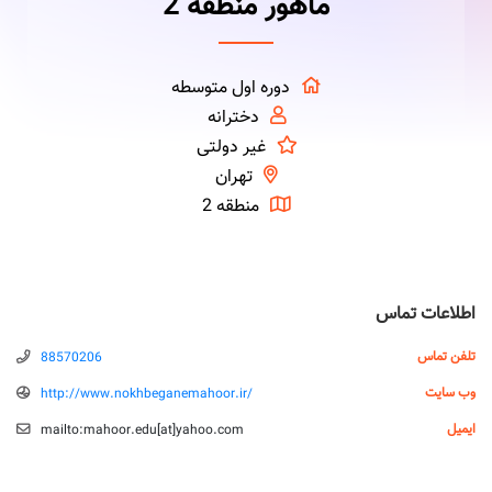
ماهور منطقه 2
دوره اول متوسطه
دخترانه
غیر دولتی
تهران
منطقه 2
اطلاعات تماس
تلفن تماس
88570206
وب سایت
http://www.nokhbeganemahoor.ir/
ایمیل
mailto:mahoor.edu‌[‌a‌‌t‌‌‌]‌yahoo.com