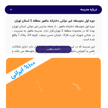
درباره مدرسه
دوره اول متوسطه غیر دولتی دخترانه ماهور منطقه 2 استان تهران
دوره اول متوسطه دخترانه ماهور ، از جمله مدارس غیر دولتی استان تهران
بوده که در محدوده منطقه 2 تهران قرار دارد. مدرسه ماهور به مدیریت ،
در نشانی شهرک غرب، فاز3، خیابان حسن سیف، کوچه 24، پلاک 7 واقع
شده است.
این مدرسه که در لیست مدارس غیر دولتی تهران قرار دارد دارای امکانات
ادامه مطلب
علمی و آموزشی متنوعی برای دانش آموزان دوره اول متوسطه می باشد و
آمادگی پاسخگویی مستمر به سوالات اولیاء گرامی تهران را با تماس با تلفن
88570206 فراهم نموده است.
تاسیس
مدرسه دخترانه ماهور با مشارکت و تلاش بی وقفه ی وزارت آموزش و
پرورش پس از 5ساله در سال 1353 وارد چرخه آموزشی کشور شده و
پذیرای فرزندان این مرز و بوم بوده است.
دخترانه دوره اول متوسطه ماهور، دارای بنای آموزشی 369 مترمربع می
باشد. همچنین مساحت محیط ورزشی و سرباز مدرسه ی ماهور، به میزان
468 متر مربع بوده که از این منظر، نمره قابل قبولی دارد.
ظرفیت آموزشی