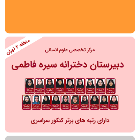
استان
شهر
منطقه
محدوده
مقطع تحصیلی
دبستان
دوره اول متوسطه
دوره دوم متوسطه- فنی
دوره دوم متوسطه- نظری
دوره دوم متوسطه- کاردانش
نامشخص
پیش دبستانی