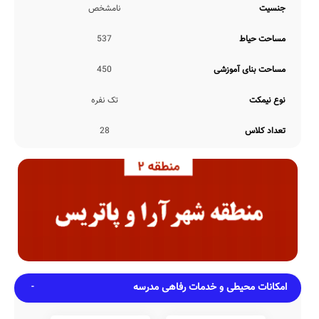
جنسیت
نامشخص
خدمات هوشمندسازی
از نظر هوشمندسازی، مدرسه شهید مرتضی سپهری بواسطه شرایط کرونایی
مساحت حیاط
537
کشور، از سامانه شاد استفاده می کند. علاوه بر این موضوع، اطلاعات
دقیق مربوط به سایر سامانه های هوشمندسازی مدارس نظیر
کلاس
مساحت بنای آموزشی
450
آنلاین
،
سامانه LMS
،
تلفن هوشمند
، حضور و غیاب الکترونیکی، تخته
هوشمند، وبسایت، دوربین مداربسته، استدیو ضبط محتوای آموزشی،
نوع نیمکت
تک نفره
سایت کامپیوتری
، و... نیازمند بروزرسانی این بخش توسط مسئول
هوشمندسازی مدرسه می باشد.
تعداد کلاس
28
خدمات پرورشی
از جهات فعالیت های پرورشی، برگزاری مسابقات مذهبی درون مدرسه ای،
برگزاری مسابقات ورزشی درون مدرسه ای، برگزاری اردوهای مذهبی،
شرکت در مسابقات فرهنگی و هنری برون مدرسه ای، شرکت در مسابقات
ورزشی برون مدرسه ای، برگزاری اردوهای علمی و مطالعاتی، برگزاری اعیاد
مذهبی، و... در زمره فعالیت های مدرسه شهید مرتضی سپهری قرار دارد.
ضمنا برخی دیگر از فعالیت های پرورشی مستمر در طول سال تحصیلی در
این مدرسه شامل موارد برگزاری مسابقات علمی درون مدرسه ای، برگزاری
مسابقات فرهنگی و هنری درون مدرسه ای، شرکت در مسابقات مذهبی
برون مدرسه ای، شرکت در مسابقات علمی برون مدرسه ای، برگزاری
جشن های ملی، برگزاری اردوهای فرهنگی و هنری، برگزاری اردوهای
امکانات محیطی و خدمات رفاهی مدرسه
تفریحی و ورزشی، می باشد.
امکانات ورزشی