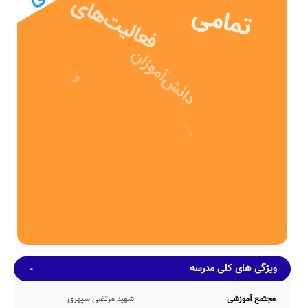
عوامل مختلف اجرایی و آموزشی تاسیس شده است.
نامشخص دبستان شهید مرتضی سپهری، دارای بنای آموزشی 450 مترمربع
می باشد. همچنین مساحت محیط ورزشی و سرباز مدرسه ی شهید مرتضی
سپهری، به میزان 537 متر مربع بوده که از این منظر، نمره قابل قبولی
دارد.
ظرفیت آموزشی
مدرسه شهید مرتضی سپهری، بطور میانگین دارای 175 دانش آموز در هر
سال تحصیلی می باشد. در این مدرسه بطور متوسط 6 (در هر کلاس
آموزشی مجموعاً 28 کلاس آموزشی) حضور دارند. ضمناً صندلی های دانش
آموزان در این مدرسه از نوع تک نفره می باشد.
امکانات محیطی و خدمات رفاهی
طبق اطلاعات اولیه کسب شده از مراجع مختلف، مدرسه شهید مرتضی
سپهری دارای امکانات محیطی و رفاهی متنوعی نظیر کتابخانه با 288 جلد
کتاب، بوفه ارائه دهنده تنقلات و مواد غذایی مورد تایید وزارت آموزش و
پرورش، نمازخانه با ظرفیت پذیرش 136 نمازگزار بطور همزمان، حیاط
ورزشی متناسب با ظرفیت undefined دانش آموزی مدرسه و سرویس
ایاب و ذهاب در صورت تمایل به استفاده توسط خانواده های دانش
آموزان و... می باشد.
ویژگی های کلی مدرسه
همچنین در حال حاضر اطلاعاتی مبنی بر وجود و یا عدم وجود امکانات گرم
خانه غذا، سالن غذاخوری، سالن مطالعه، اتاق بهداشت، کمد شخصی،
سالن آمفی تئاتر، اتاق بازی، کارگاه هنرهای تجسمی، کف پوش حیاط، و...
مجتمع آموزشی
شهید مرتضی سپهری
در دسترس مدرسانه نمی باشد.