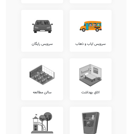
مقاطع مختلف ملزم به این هستند که معاینات مستمر پزشکی به دانش
آموزان ارائه نمایند.
پیشنهاد می کنیم جهت کسب اطلاعات دقیق تر در خصوص معاینات
معاینات پدیکلوزیس، آنالیز ساختار قامتی، معاینات دهان و دندان، بینایی
سنجی، شنوایی سنجی، و... با عوامل مدرسه {{gendar}} شهید مرتضی
سپهری ارتباط برقرار نمایید.
آزمایشگاه ها
سرویس ایاب و ذهاب
سرویس رایگان
بدیهی است که وجود آزمایشگاه های گوناگون در هر مدرسه، شامل
آزمایشگاه های علوم، فیزیک، ریاضی، شیمی، زیست شناسی، و... باعث
افزایش ضریب درک دروس توسط دانش آموزان می گردد.
آکادمی زبان
اغلب مدارس ایران از وجود آکادمی های زبان جداگانه از سیستم آموزشی
وزارت آموزش و پرورش، نظیر آکادمی های زبان های عربی، انگلیسی،
روسی، فرانسوی، ترکی، آلمانی، و... رنج می برند. این مدرسه نیز از این
قاعده مستثنی نیست.
اتاق بهداشت
سالن مطالعه
امکانات جانبی
اغلب مدارس کشور در کنار خدمات آموزشی مرسوم، خدمات دیگری را نیز
در راستای تقویت توان علمی و ایجاد روحیه نشاط و تعالی در دانش آموزان
نظیر خدمات ارتباط مستمر مشاوران تحصیلی با اولیاء، سامانه ارتباط
آنلاین مدرسه با دانش آموز، امکان امانت گذاری تبلت یا موبایل قبل از
شروع کلاس، برگزاری کارگاه های ارتقای عملکرد کادر آموزشی، و... ارائه
می نمایند.