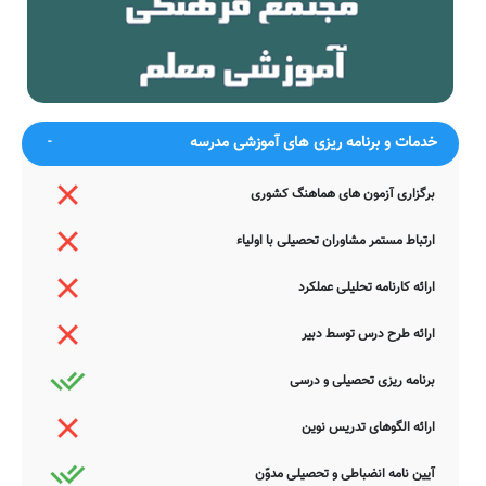
بگفتمی که بها چیست خاک پایش را
اگر حیات گران مایه جاودان بودی
به بندگی قدش سرو معترف گشتی
گرش چو سوسن آزاده ده زبان بودی
به خواب نیز نمی‌بینمش چه جای
چو این نبود و ندیدیم باری آن بودی
وصال
کی اش قرار در این تیره خاکدان
اگر دلم نشدی پایبند طره او
بودی
خدمات و برنامه ریزی های آموزشی مدرسه
ضمناً یادآور می شود اطلاعات مندرج در این صفحه توسط موتورهای
جستجوی هوشمند سامانه های آنلاین گردآوری شده است. به همین جهت
برگزاری آزمون های هماهنگ کشوری
ممکن است در برخی از موارد، دچار خطا بوده و یا نیازمند بروزرسانی
باشند. چنانچه شما از عوامل این مدرسه هستید و یا اطلاعات دقیقتری در
ارتباط مستمر مشاوران تحصیلی با اولیاء
این خصوص دارید عمیقاً خواهشمندیم ما را جهت اصلاح و تکمیل این
اطلاعات یاری نمایید. سامانه مدرسانه ، مشتاقانه پذیرای دیدگاه ها و نقطه
نظرات تکمیل کننده شما می باشد.
ارائه کارنامه تحلیلی عملکرد
ارائه طرح درس توسط دبیر
برنامه ریزی تحصیلی و درسی
ارائه الگوهای تدریس نوین
آیین نامه انضباطی و تحصیلی مدوّن