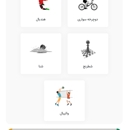
دوچرخه سواری
هندبال
شطرنج
شنا
والیبال