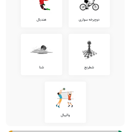
دوچرخه سواری
هندبال
شطرنج
شنا
والیبال