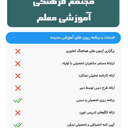
گفت بازآی که دیرینه این
سحرم هاتف میخانه به دولتخواهی
درگاهی
همچو جم جرعه ما کش که ز سر دو
پرتو جام جهان بین دهدت
جهان
آگاهی
ضمناً یادآور می شود اطلاعات مندرج در این صفحه توسط موتورهای
جستجوی هوشمند سامانه های آنلاین گردآوری شده است. به همین جهت
خدمات و برنامه ریزی های آموزشی مدرسه
ممکن است در برخی از موارد، دچار خطا بوده و یا نیازمند بروزرسانی
باشند. چنانچه شما از عوامل این مدرسه هستید و یا اطلاعات دقیقتری در
این خصوص دارید عمیقاً خواهشمندیم ما را جهت اصلاح و تکمیل این
برگزاری آزمون های هماهنگ کشوری
اطلاعات یاری نمایید. سامانه مدرسانه ، مشتاقانه پذیرای دیدگاه ها و نقطه
نظرات تکمیل کننده شما می باشد.
ارتباط مستمر مشاوران تحصیلی با اولیاء
ارائه کارنامه تحلیلی عملکرد
ارائه طرح درس توسط دبیر
برنامه ریزی تحصیلی و درسی
ارائه الگوهای تدریس نوین
آیین نامه انضباطی و تحصیلی مدوّن