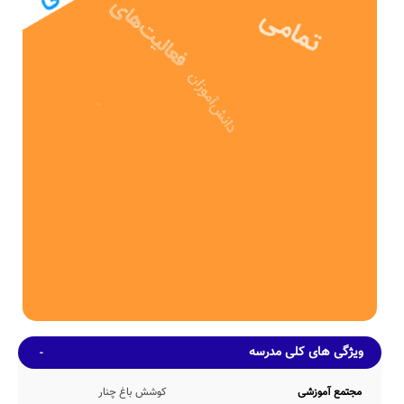
از خیرین مدرسه ساز پس از 4ساله در سال 1369 وارد چرخه آموزشی
کشور شده و پذیرای فرزندان این مرز و بوم بوده است.
مدرسه کوشش باغ چنار، با بنای آموزشی به مساحت 494 متر مربع و
همچنین حیاط با مساحت 516 متر مربع، دارای فضای آموزشی و ورزشی
نسبتاً مناسبی برای یک مدرسه ی دبستان می باشد.
ظرفیت آموزشی
این مدرسه با تعداد متوسط 151 دانش آموز در هر سال تحصیلی، دارای
10 کلاس آموزشی بوده که در هر کلاس بطور متوسط 15 دانش آموز
حضور دارند. همچنین نوع نیمکت های این مدرسه بصورت تک نفره می
باشد.
امکانات محیطی و خدمات رفاهی
از آنجا که این مدرسه هنوز اطلاعات خود را بطور دقیق بروزرسانی نکرده
است، برآوردهای اولیه حاکی از این است که مدرسه کوشش باغ چنار دارای
حیاط سرباز مورد نیاز ظرفیت undefined نفری مدرسه، کتابخانه نسبتاً
خوب با موجودی 283 جلد کتاب، سرویس ایاب و ذهاب در صورت نیاز
اولیاء دانش آموزان محل اقامه نماز(نمازخانه) جهت اقامه نماز 185 دانش
آموز بطور همزمان و بوفه عرضه کننده اغذیه سالم، می باشد.
ضمناً با عنایت به عدم اعلام دقیق اطلاعات مدرسه نامشخص کوشش باغ
ویژگی های کلی مدرسه
چنار توسط مدیریت این مدرسه، اطلاعات دقیقی مبنی بر وجود و یا عدم
وجود امکانات رفاهی کمد شخصی، گرم خانه غذا، اتاق بازی، سالن
غذاخوری، سالن آمفی تئاتر، کف پوش حیاط، کارگاه هنرهای تجسمی،
مجتمع آموزشی
کوشش باغ چنار
سالن مطالعه، اتاق بهداشت، و... در دسترس رسانه هوشمند مدارس نمی