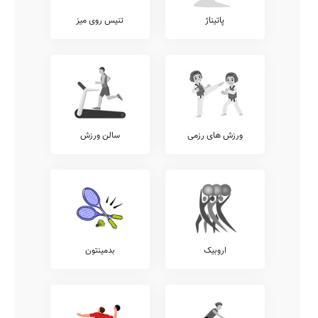
پاتیناژ
تنیس روی میز
ورزش های رزمی
سالن ورزش
اروبیک
بدمینتون