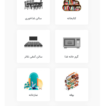
همانگونه که مستحضر هستید امکانات فوق برنامه مدارس طیف وسیعی از
خدمات را نظیر آموزش های مهارتی، آموزش های تخصصی ورزشی،
آموزش زبان عربی، آموزش کامپیوتر، آموزش موسیقی، کلاس های
محاسبات ذهنی ریاضی، آموزش رباتیک، کلاس های هوش و خلاقیت،
آموزش خوشنویسی، کلاس های آمادگی المپیاد، و... شامل می شود.
کتابخانه
سالن غذاخوری
همچنین خدمات فوق برنامه دیگری نیز نظیر آموزش تئاتر، آموزش فن
بیان، آموزش لگو، کلاس های فوق برنامه درسی، کلاس های آمادگی
آزمون تیزهوشان، آموزش نقاشی و طراحی، آموزش مهارت های زندگی،
آموزش قرآن، آموزش زبان انگلیسی، کلاس های روش صحیح تست زنی،
و... توسط مدارس قابل ارائه می باشد.
شما می توانید جهت کسب اطلاع بیشتر در خصوص خدمات فوق برنامه
ارائه شده توسط مدرسه هاتف، با تلفن مدرسه تماس حاصل نمایید.
گرم خانه غذا
سالن آمفی تئاتر
معاینات پزشکی
بر طبق دستورالعمل ها و ضوابط ارائه شده به مدارس کشور، مدارس
مقاطع مختلف ملزم به این هستند که معاینات مستمر پزشکی به دانش
آموزان ارائه نمایند.
پیشنهاد می کنیم جهت کسب اطلاعات دقیق تر در خصوص معاینات آنالیز
ساختار قامتی، معاینات پدیکلوزیس، شنوایی سنجی، بینایی سنجی،
معاینات دهان و دندان، و... با عوامل مدرسه {{gendar}} هاتف ارتباط
برقرار نمایید.
بوفه
نمازخانه
آزمایشگاه ها