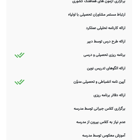
برگزاری آزمون های هماهنگ کشوری
ممکن است در برخی از موارد، دچار خطا بوده و یا نیازمند بروزرسانی
باشند. چنانچه شما از عوامل این مدرسه هستید و یا اطلاعات دقیقتری در
ارتباط مستمر مشاوران تحصیلی با اولیاء
این خصوص دارید عمیقاً خواهشمندیم ما را جهت اصلاح و تکمیل این
اطلاعات یاری نمایید. سامانه مدرسانه ، مشتاقانه پذیرای دیدگاه ها و نقطه
نظرات تکمیل کننده شما می باشد.
ارائه کارنامه تحلیلی عملکرد
ارائه طرح درس توسط دبیر
برنامه ریزی تحصیلی و درسی
ارائه الگوهای تدریس نوین
آیین نامه انضباطی و تحصیلی مدوّن
ارائه دفاتر برنامه ریزی
برگزاری کلاس جبرانی توسط مدرسه
عدم نیاز به کلاس بیرون از مدرسه
آموزش معکوس توسط مدرسه