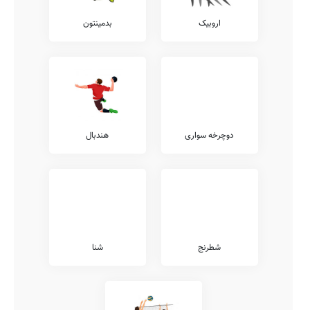
اروبیک
بدمینتون
دوچرخه سواری
هندبال
شطرنج
شنا