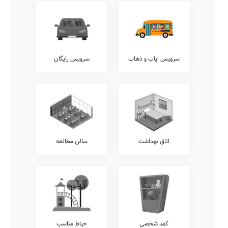
بدیهی است که وجود آزمایشگاه های گوناگون در هر مدرسه، شامل
آزمایشگاه های شیمی، علوم، فیزیک، زیست شناسی، ریاضی، و... باعث
افزایش ضریب درک دروس توسط دانش آموزان می گردد.
آکادمی زبان
اغلب مدارس ایران از وجود آکادمی های زبان جداگانه از سیستم آموزشی
وزارت آموزش و پرورش، نظیر آکادمی های زبان های انگلیسی، عربی،
سرویس ایاب و ذهاب
سرویس رایگان
ترکی، روسی، فرانسوی، آلمانی، و... رنج می برند. این مدرسه نیز از این
قاعده مستثنی نیست.
امکانات جانبی
اغلب مدارس کشور در کنار خدمات آموزشی مرسوم، خدمات دیگری را نیز
در راستای تقویت توان علمی و ایجاد روحیه نشاط و تعالی در دانش آموزان
نظیر خدمات برگزاری اردوهای فرهنگی ورزشی رایگان، امکان امانت گذاری
تبلت یا موبایل قبل از شروع کلاس، برگزاری کارگاه های ارتقای عملکرد
کادر آموزشی، سامانه برگزاری کلاس های آنلاین آموزشی، و... ارائه می
اتاق بهداشت
سالن مطالعه
نمایند.
در این میان خدمات متنوع دیگری نیز نظیر ارتباط مستمر مشاوران
تحصیلی با اولیاء، برگزاری کارگاه های مشاوره ایِ خانواده، نگهداری کیف و
کتاب دانش آموزان (کیف در مدرسه)، سامانه ارتباط آنلاین مدرسه با
دانش آموز، و... قابل ارائه می باشند.
شما می توانید جهت کسب اطلاع دقیق از وجود یا عدم وجود این خدمات با
مدیریت دبستان هاتف، ارتباط مستقیم برقرار نمایید.
کمد شخصی
حیاط مناسب