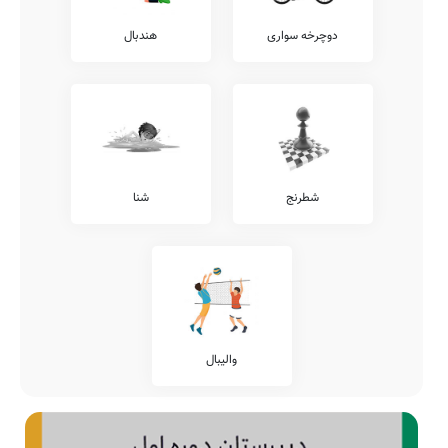
دوچرخه سواری
هندبال
شطرنج
شنا
والیبال