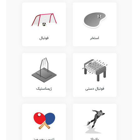
استخر
فوتبال
فوتبال دستی
ژیمناستیک
پاتیناژ
تنیس روی میز