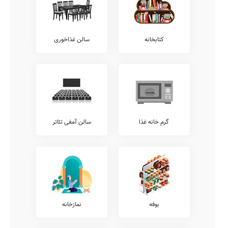
زنی، آموزش های تخصصی ورزشی، آموزش لگو، کلاس های محاسبات
ذهنی ریاضی، آموزش تئاتر، و... شامل می شود.
همچنین خدمات فوق برنامه دیگری نیز نظیر آموزش زبان عربی، آموزش
خوشنویسی، کلاس های آمادگی آزمون تیزهوشان، آموزش نقاشی و
کتابخانه
سالن غذاخوری
طراحی، کلاس های هوش و خلاقیت، آموزش موسیقی، کلاس های فوق
برنامه درسی، آموزش زبان انگلیسی، کلاس های آمادگی المپیاد، آموزش
کامپیوتر، و... توسط مدارس قابل ارائه می باشد.
شما می توانید جهت کسب اطلاع بیشتر در خصوص خدمات فوق برنامه
ارائه شده توسط مدرسه عدل، با تلفن مدرسه تماس حاصل نمایید.
معاینات پزشکی
شایان ذکر است مطابق مصوبات وزرات آموزش و پرورش، تمامی مدارس
گرم خانه غذا
سالن آمفی تئاتر
موظف به ارائه خدمات پزشکی و معاینات مستمر بهداشتی در طول سال
تحصیلی هستند.
لذا جهت کسب اطلاعات بیشتر در خصوص ارائه خدمات پزشکی معاینات
پدیکلوزیس، آنالیز ساختار قامتی، معاینات دهان و دندان، شنوایی سنجی،
بینایی سنجی، و... می توانید با معاونت اجرایی مدرسه عدل تماس حاصل
نمایید.
آزمایشگاه ها
بدیهی است که وجود آزمایشگاه های گوناگون در هر مدرسه، شامل
بوفه
نمازخانه
آزمایشگاه های ریاضی، علوم، شیمی، زیست شناسی، فیزیک، و... باعث
افزایش ضریب درک دروس توسط دانش آموزان می گردد.