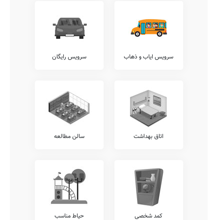
آکادمی زبان
اغلب مدارس ایران از وجود آکادمی های زبان جداگانه از سیستم آموزشی
وزارت آموزش و پرورش، نظیر آکادمی های زبان های آلمانی، عربی،
روسی، انگلیسی، فرانسوی، ترکی، و... رنج می برند. این مدرسه نیز از این
قاعده مستثنی نیست.
سرویس ایاب و ذهاب
سرویس رایگان
امکانات جانبی
مسلم است که هر مدرسه می تواند در کنار خدمات آموزشی مرسوم،
خدمات متمایز دیگری را نیز با هدف افزایش روحیه نشاط و آرامش دانش
آموزان در محیط مدرسه شامل خدمات برگزاری اردوهای فرهنگی ورزشی
رایگان، برگزاری کارگاه های مشاوره ایِ خانواده، سامانه برگزاری کلاس
های آنلاین آموزشی، سامانه ارتباط آنلاین مدرسه با دانش آموز، و... برقرار
نمایند.
شما می توانید اطلاعات بیشتر در خصوص موارد فوق الذکر و یا سایر
اتاق بهداشت
سالن مطالعه
خدمات قابل ارائه توسط مدرسه عدل نظیر امکان امانت گذاری تبلت یا
موبایل قبل از شروع کلاس، نگهداری کیف و کتاب دانش آموزان (کیف در
مدرسه)، ارتباط مستمر مشاوران تحصیلی با اولیاء، برگزاری کارگاه های
ارتقای عملکرد کادر آموزشی، و... را از کادر اجرایی این مدرسه پرس و جو
نمایید.
آزمون هماهنگ
اطلاع دارید که برخی از مدارس، بجهت سنجش دقیقتر وضعیت دانش
آموزان خود، اقدام به برگزاری آزمون های هماهنگ کشوری می نمایند.
کمد شخصی
حیاط مناسب