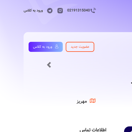
02191315040
ورود به کلاس
عضویت جدید
ورود به کلاس
Previous
مهریز
اطلاعات تماس