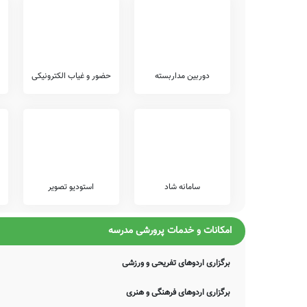
گفتم صنم پرست مشو با صمد نشین
گفتم هوای میکده غم می‌برد ز دل
گفتم شراب و خرقه نه آیین مذهب است
گفتم ز لعل نوش لبان پیر را چه سود
ضمناً یادآور می شود اطلاعات مندرج در این صفحه توسط موتورهای 
دوربین مداربسته
حضور و غیاب الکترونیکی
موارد، دچار خطا بوده و یا نیازمند بروزرسانی باشند. چنانچه شما از 
اصلاح و تکمیل این اطلاعات یاری نمایید. سامانه مدرسانه ، مشتاقانه پ
سامانه شاد
استودیو تصویر
امکانات و خدمات پرورشی مدرسه
برگزاری اردوهای تفریحی و ورزشی
برگزاری اردوهای فرهنگی و هنری