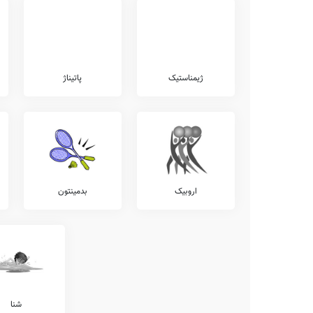
ژیمناستیک
پاتیناژ
اروبیک
بدمینتون
شنا