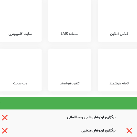
گفتا به کوی عشق هم این و هم آن کنند
گفتا خوش آن کسان که دلی شادمان کنند
گفت این عمل به مذهب پیر مغان کنند
گفتا به بوسه شکرینش جوان کنند
جستجوی هوشمند سامانه های آنلاین گردآوری شده است. به همین جهت ممکن است در برخی از
کلاس آنلاین
سامانه LMS
سایت کامپیوتری
عوامل این مدرسه هستید و یا اطلاعات دقیقتری در این خصوص دارید عمیقاً خواهشمندیم ما را جهت
ذیرای دیدگاه ها و نقطه نظرات تکمیل کننده شما می باشد.
تخته هوشمند
تلفن هوشمند
وب سایت
برگزاری اردوهای علمی و مطالعاتی
برگزاری اردوهای مذهبی