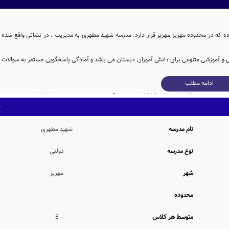
که در محدوده مهریز مهریز قرار دارد. مدرسه شهید مطهری به مدیریت ، در نشانی واقع شده
می و آموزشی متنوعی برای دانش آموزان دبستان می باشد و آمادگی پاسخگویی مستمر به سوالات
ادامه مطلب
مدرسه نامشخص شهید مطهری با مشارکت و تلاش بی وقفه ی بخش خصوصی پس از 2ساله در سال 1362 وارد چرخه آموزشی کشور شده و پذیرای فرزندان ایران زمین
مدرسه شهید مطهری، با بنای آموزشی به مساحت 448 متر مربع و همچنین حیاط با مساحت 305 متر مربع، دارای فضای آموزشی و ورزشی نسبتاً مناسبی برای یک
نام مدرسه
شهید مطهری
نوع مدرسه
دولتی
این مدرسه با تعداد متوسط 234 دانش آموز در هر سال تحصیلی، دارای 27 کلاس آموزشی بوده که در هر کلاس بطور متوسط 8 دانش آموز حضور دارند. همچنین نوع
شهر
مهریز
محدوده
طبق اطلاعات اولیه کسب شده از مراجع مختلف، مدرسه شهید مطهری دارای امکانات محیطی و رفاهی متنوعی نظیر کتابخانه با 300 جلد کتاب، بوفه ارائه دهنده تنقلات
و مواد غذایی مورد تایید وزارت آموزش و پرورش، نمازخانه با ظرفیت پذیرش 108 نمازگزار بطور همزمان، حیاط ورزشی متناسب با ظرفیت undefined دانش آموزی مدرسه
.
متوسط هر کلاس
8