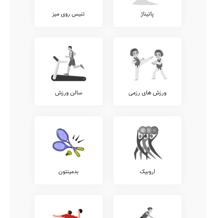
پاتیناژ
تنیس روی میز
ورزش های رزمی
سالن ورزش
اروبیک
بدمینتون