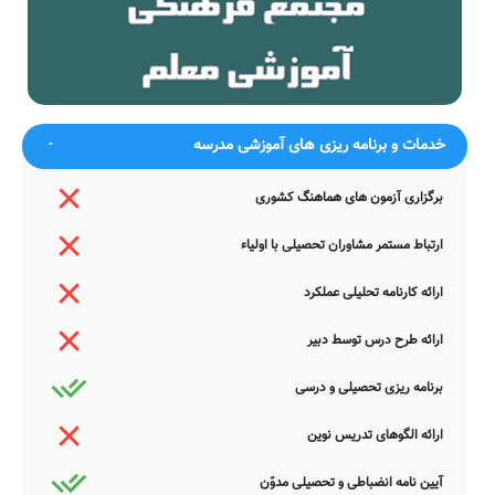
دل صنوبریم همچو بید لرزان است
دوست
اگر چه دوست به چیزی نمی‌خرد ما
به عالمی نفروشیم مویی از سر دوست
را
چه باشد ار شود از بند غم دلش
چو هست حافظ مسکین غلام و چاکر
آزاد
دوست
مرحبا ای پیک مشتاقان بده پیغام
تا کنم جان از سر رغبت فدای نام
دوست
دوست
خدمات و برنامه ریزی های آموزشی مدرسه
ضمناً یادآور می شود اطلاعات مندرج در این صفحه توسط موتورهای
جستجوی هوشمند سامانه های آنلاین گردآوری شده است. به همین جهت
برگزاری آزمون های هماهنگ کشوری
ممکن است در برخی از موارد، دچار خطا بوده و یا نیازمند بروزرسانی
باشند. چنانچه شما از عوامل این مدرسه هستید و یا اطلاعات دقیقتری در
ارتباط مستمر مشاوران تحصیلی با اولیاء
این خصوص دارید عمیقاً خواهشمندیم ما را جهت اصلاح و تکمیل این
اطلاعات یاری نمایید. سامانه مدرسانه ، مشتاقانه پذیرای دیدگاه ها و نقطه
ارائه کارنامه تحلیلی عملکرد
نظرات تکمیل کننده شما می باشد.
ارائه طرح درس توسط دبیر
برنامه ریزی تحصیلی و درسی
ارائه الگوهای تدریس نوین
آیین نامه انضباطی و تحصیلی مدوّن