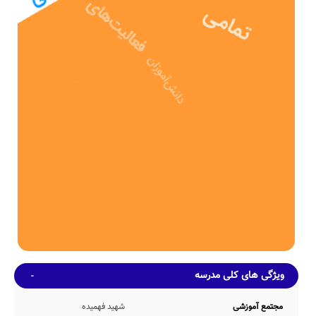
پرورش با تلاش 2ساله عوامل مختلف اجرایی و آموزشی تاسیس شده
است.
دبستان دولتی طلوع قرآن فقیرآباد دروگ دارای 335 مترمربع بعنوان
فضای آموزشی و همچنین 344 مترمربع حیاط سرباز و دارای امکانات
ورزشی است.
ظرفیت آموزشی
مدرسه طلوع قرآن فقیرآباد دروگ، بطور میانگین دارای 248 دانش آموز در
هر سال تحصیلی می باشد. در این مدرسه بطور متوسط 17 (در هر کلاس
آموزشی مجموعاً 14 کلاس آموزشی) حضور دارند. ضمناً صندلی های دانش
آموزان در این مدرسه از نوع تک نفره می باشد.
امکانات محیطی و خدمات رفاهی
طبق اطلاعات اولیه کسب شده از مراجع مختلف، مدرسه طلوع قرآن
فقیرآباد دروگ دارای امکانات محیطی و رفاهی متنوعی نظیر کتابخانه با
294 جلد کتاب، بوفه عرضه کننده انواع خوراکی های مجاز و بهداشتی،
نمازخانه با ظرفیت پذیرش 65 نمازگزار بطور همزمان، حیاط ورزشی متناسب
با ظرفیت undefined دانش آموزی مدرسه و سرویس ایاب و ذهاب با
پرداخت هزینه توسط اولیاء و... می باشد.
همچنین در حال حاضر اطلاعاتی مبنی بر وجود و یا عدم وجود امکانات
ویژگی های کلی مدرسه
کارگاه هنرهای تجسمی، کف پوش حیاط، سالن آمفی تئاتر، اتاق بهداشت،
گرم خانه غذا، سالن غذاخوری، سالن مطالعه، اتاق بازی، کمد شخصی، و...
در دسترس مدرسانه نمی باشد.
مجتمع آموزشی
شهید فهمیده