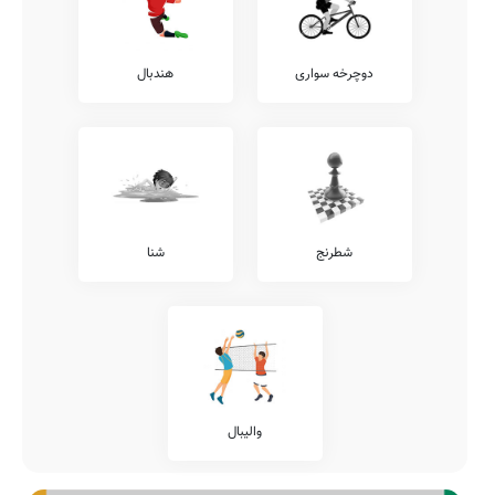
دوچرخه سواری
هندبال
شطرنج
شنا
والیبال