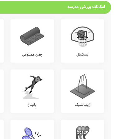
امکانات ورزشی مدرسه
بسکتبال
چمن مصنوعی
ژیمناستیک
پاتیناژ