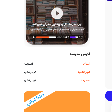
آدرس مدرسه
استان
اصفهان
شهر/ناحیه
فریدونشهر
محدوده
فریدونشهر