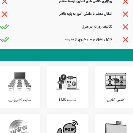
برگزاری کلاس های آنلاین توسط معلم
انتقال معلم با دانش آموز به پایه بالاتر
زان خود، اقدام به برگزاری آزمون های هماهنگ کشوری می نمایند.
تکالیف روزانه در منزل
 را شامل آزمون های مرآت، گاج، کانگورو، خیلی سبز، قلمچی، و... را قبل از ثبت نام بررسی
کنترل دقیق ورود و خروج از مدرسه
 باشد. مدرسه دولتی شهید استکی، آمادگی پذیرش دانش آموزان کلیه مناطق فریدونشهر بویژه
نشهر فریدونشهر می توانند با مراجعه به آدرس از محیط و ساختمان دبستان نامشخص دولتی شهید
دام راهم شکن طره هندوی تو بود
که گشادی که مرا بود ز پهلوی تو بود
کز جهان می‌شد و در آرزوی روی تو بود
تا کجا باز دل غمزده‌ای سوخته بود
کلاس آنلاین
سامانه LMS
سایت کامپیوتری
جستجوی هوشمند سامانه های آنلاین گردآوری شده است. به همین جهت ممکن است در برخی از
عوامل این مدرسه هستید و یا اطلاعات دقیقتری در این خصوص دارید عمیقاً خواهشمندیم ما را جهت
ذیرای دیدگاه ها و نقطه نظرات تکمیل کننده شما می باشد.