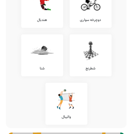
دوچرخه سواری
هندبال
شطرنج
شنا
والیبال