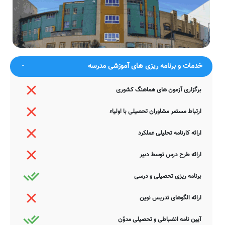
چیست
شبانروزی
می‌ای دارم چو جان صافی و صوفی
خدایا هیچ عاقل را مبادا بخت بد
می‌کند عیبش
روزی
ضمناً یادآور می شود اطلاعات مندرج در این صفحه توسط موتورهای
جستجوی هوشمند سامانه های آنلاین گردآوری شده است. به همین جهت
ممکن است در برخی از موارد، دچار خطا بوده و یا نیازمند بروزرسانی
خدمات و برنامه ریزی های آموزشی مدرسه
باشند. چنانچه شما از عوامل این مدرسه هستید و یا اطلاعات دقیقتری در
این خصوص دارید عمیقاً خواهشمندیم ما را جهت اصلاح و تکمیل این
اطلاعات یاری نمایید. سامانه مدرسانه ، مشتاقانه پذیرای دیدگاه ها و نقطه
برگزاری آزمون های هماهنگ کشوری
نظرات تکمیل کننده شما می باشد.
ارتباط مستمر مشاوران تحصیلی با اولیاء
ارائه کارنامه تحلیلی عملکرد
ارائه طرح درس توسط دبیر
برنامه ریزی تحصیلی و درسی
ارائه الگوهای تدریس نوین
آیین نامه انضباطی و تحصیلی مدوّن