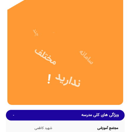
ساز با تلاش 4ساله عوامل مختلف اجرایی و آموزشی تاسیس شده است.
مدرسه مباركة الزهرا (س)، با بنای آموزشی به مساحت 331 متر مربع و
همچنین حیاط با مساحت 510 متر مربع، دارای فضای آموزشی و ورزشی
نسبتاً مناسبی برای یک مدرسه ی دبستان می باشد.
ظرفیت آموزشی
این مدرسه با تعداد متوسط 202 دانش آموز در هر سال تحصیلی، دارای
11 کلاس آموزشی بوده که در هر کلاس بطور متوسط 18 دانش آموز
حضور دارند. همچنین نوع نیمکت های این مدرسه بصورت تک نفره می
باشد.
امکانات محیطی و خدمات رفاهی
از آنجا که این مدرسه هنوز اطلاعات خود را بطور دقیق بروزرسانی نکرده
است، برآوردهای اولیه حاکی از این است که مدرسه مباركة الزهرا (س)
دارای حیاط سرباز مورد نیاز ظرفیت undefined نفری مدرسه، کتابخانه
نسبتاً خوب با موجودی 264 جلد کتاب، سرویس ایاب و ذهاب در صورت
تمایل به استفاده توسط خانواده های دانش آموزان محل اقامه
نماز(نمازخانه) جهت اقامه نماز 108 دانش آموز بطور همزمان و بوفه ارائه
دهنده تنقلات و مواد غذایی مورد تایید وزارت آموزش و پرورش، می باشد.
ضمناً با عنایت به عدم اعلام دقیق اطلاعات مدرسه نامشخص مباركة الزهرا
ویژگی های کلی مدرسه
(س) توسط مدیریت این مدرسه، اطلاعات دقیقی مبنی بر وجود و یا عدم
وجود امکانات رفاهی سالن آمفی تئاتر، کمد شخصی، کارگاه هنرهای
تجسمی، کف پوش حیاط، سالن غذاخوری، اتاق بهداشت، گرم خانه غذا،
مجتمع آموزشی
شهید كاظمی
سالن مطالعه، اتاق بازی، و... در دسترس رسانه هوشمند مدارس نمی