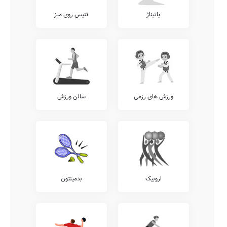
پاتیناژ
تنیس روی میز
ورزش های رزمی
سالن ورزش
اروبیک
بدمینتون