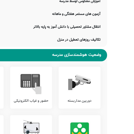
آموزش معکوس توسط مدرسه
شامل خدمات سامانه برگزاری کلاس های آنلاین آموزشی، برگزاری کار
ارتباط مستمر مشاوران تحصیلی با اولیاء، و... برقرار نمایند.
آزمون های مستمر هفتگی و ماهانه
شما می توانید اطلاعات بیشتر در خصوص موارد فوق الذکر و یا سایر 
خانواده، امکان امانت گذاری تبلت یا موبایل قبل از شروع کلاس، برگزا
انتقال مشاور تحصیلی با دانش آموز به پایه بالاتر
اجرایی این مدرسه پرس و جو نمایید.
آزمون هماهنگ
تکالیف روزهای تعطیل در منزل
اطلاع دارید که برخی از مدارس، بجهت سنجش دقیقتر وضعیت دانش آمو
وضعیت هوشمندسازی مدرسه
پیشنهاد می کنیم وضعیت آزمون های برگزار شده در مدرسه شهید بهاء الد
بررسی نمایید.
تلفن این مدرسه جهت کسب اطلاعات از نحوه ثبت نام و امکانات آن می
بویژه محدوده کنگاور را دارد. اولیاء گرامی به ویژه اهالی محترم کنگ
الدین عراقی دیدن نمایند.
جمع بندی و خاتمه
معرفی این مدرسه را با چند بیت از حافظ شیرازی به پایان می بریم:
دوربین مداربسته
حضور و غیاب الکترونیکی
کنون به آب می لعل خرقه می‌شویم
مگر گشایش حافظ در این خرابی بود
جهان به کام من اکنون شود که دور زمان
سینه از آتش دل در غم جانانه بسوخت
ضمناً یادآور می شود اطلاعات مندرج در این صفحه توسط موتورهای 