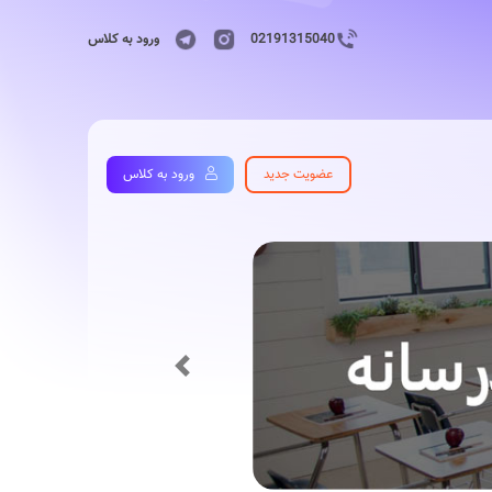
02191315040
ورود به کلاس
عضویت جدید
ورود به کلاس
Previous