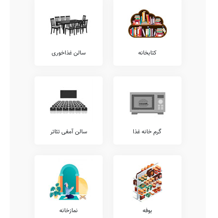
تمار، می توان پس از بازدید از آن در آدرس ، در خصوص امکانات فوتبال،
ژیمناستیک، استخر، فوتبال دستی، ورزش های رزمی، پاتیناژ، سالن و
رزشی، بسکتبال، چمن مصنوعی، والیبال، هندبال، تنیس روی میز، و...
اطلاعات دقیقتری بدست آورد.
امکانات فوق برنامه
کتابخانه
سالن غذاخوری
همانگونه که مستحضر هستید امکانات فوق برنامه مدارس طیف وسیعی از
خدمات را نظیر آموزش های مهارتی، کلاس های فوق برنامه درسی، آموزش
مهارت های زندگی، آموزش زبان عربی، آموزش نقاشی و طراحی، کلاس
های روش صحیح تست زنی، کلاس های آمادگی المپیاد، آموزش تئاتر،
آموزش کامپیوتر، آموزش قرآن، و... شامل می شود.
همچنین خدمات فوق برنامه دیگری نیز نظیر کلاس های محاسبات ذهنی
ریاضی، کلاس های هوش و خلاقیت، آموزش فن بیان، آموزش زبان
انگلیسی، کلاس های آمادگی آزمون تیزهوشان، آموزش لگو، آموزش
گرم خانه غذا
سالن آمفی تئاتر
رباتیک، آموزش موسیقی، آموزش های تخصصی ورزشی، آموزش
خوشنویسی، و... توسط مدارس قابل ارائه می باشد.
شما می توانید جهت کسب اطلاع بیشتر در خصوص خدمات فوق برنامه
ارائه شده توسط مدرسه میثم تمار، با تلفن مدرسه تماس حاصل نمایید.
معاینات پزشکی
بر طبق دستورالعمل ها و ضوابط ارائه شده به مدارس کشور، مدارس
مقاطع مختلف ملزم به این هستند که معاینات مستمر پزشکی به دانش
بوفه
نمازخانه
آموزان ارائه نمایند.