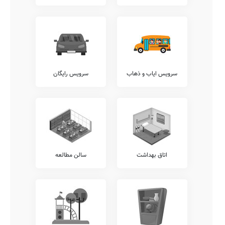
پیشنهاد می کنیم جهت کسب اطلاعات دقیق تر در خصوص معاینات
معاینات پدیکلوزیس، بینایی سنجی، آنالیز ساختار قامتی، معاینات دهان و
دندان، شنوایی سنجی، و... با عوامل مدرسه {{gendar}} میثم تمار ارتباط
برقرار نمایید.
آزمایشگاه ها
وجود آزمایشگاه های مختلف شیمی، علوم، فیزیک، ریاضی، زیست
شناسی، و... از نقاط قوت هر مدرسه به حساب می آید. دبستان دولتی
سرویس ایاب و ذهاب
سرویس رایگان
میثم تمار نیز دارای برخی از این آزمایشگاه ها می باشد.
آکادمی زبان
وجود آکادمی های زبان متمایز از واحدهای درسی مصوب آموزش پرورش،
نظیر آکادمی های فرانسوی، آلمانی، عربی، ترکی، انگلیسی، روسی، و...
نقطه قوت مهمی برای مدارس خوب محسوب میشود. متاسفانه این مدرسه
در حال حاضر فاقد هرگونه آکادمی زبان مجزا می باشد.
امکانات جانبی
اتاق بهداشت
سالن مطالعه
اغلب مدارس کشور در کنار خدمات آموزشی مرسوم، خدمات دیگری را نیز
در راستای تقویت توان علمی و ایجاد روحیه نشاط و تعالی در دانش آموزان
نظیر خدمات برگزاری کارگاه های ارتقای عملکرد کادر آموزشی، ارتباط
مستمر مشاوران تحصیلی با اولیاء، برگزاری کارگاه های مشاوره ایِ خانواده،
برگزاری اردوهای فرهنگی ورزشی رایگان، و... ارائه می نمایند.
در این میان خدمات متنوع دیگری نیز نظیر سامانه برگزاری کلاس های
آنلاین آموزشی، نگهداری کیف و کتاب دانش آموزان (کیف در مدرسه)،