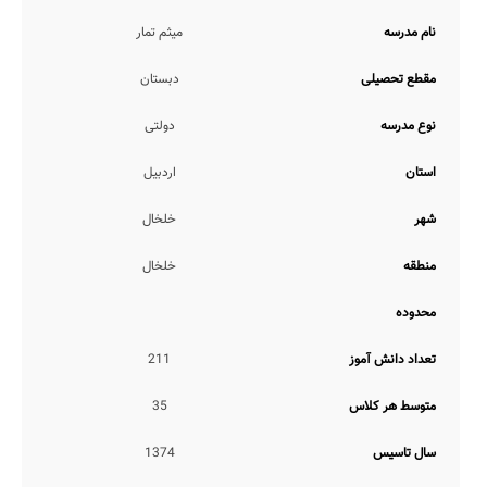
خدمات و برنامه ریزی آموزشی
نام مدرسه
میثم تمار
مدرسه میثم تمار، از حیث خدمات و برنامه ریزی های آموزشی خدمات زیر
را ارائه می نماید:
مقطع تحصیلی
دبستان
ارائه طرح درس توسط دبیر
آزمون های مستمر هفتگی و ماهانه
نوع مدرسه
دولتی
برنامه ریزی تحصیلی و درسی
کنترل دقیق ورود و خروج از مدرسه
استان
اردبیل
همچنین با عنایت به اینکه مدیریت این مدرسه تاکنون اقدام به تکمیل
اطلاعات مدرسه خود در رسانه هوشمند مدارس نکرده است، اطلاعات
شهر
خلخال
دقیقی مبنی بر ارائه یا عدم ارائه خدمات آموزشی عدم نیاز به کلاس بیرون
از مدرسه، ارائه دفاتر برنامه ریزی، ارائه الگوهای تدریس نوین، برگزاری
منطقه
خلخال
کلاس های آنلاین توسط معلم، انتقال مشاور تحصیلی با دانش آموز به
پایه بالاتر، آموزش معکوس توسط مدرسه، تکالیف روزهای تعطیل در
منزل، و... در اختیار مدرسانه قرار نگرفته است.
محدوده
همچنین در خصوص موارد آیین نامه انضباطی و تحصیلی مدوّن، انتقال
معلم با دانش آموز به پایه بالاتر، برگزاری آزمون های هماهنگ کشوری،
تعداد دانش آموز
211
ارتباط مستمر مشاوران تحصیلی با اولیاء، برگزاری کلاس جبرانی توسط
مدرسه، تکالیف روزانه در منزل، ارائه کارنامه تحلیلی عملکرد، نیز اطلاع
متوسط هر کلاس
35
چندانی در دست نمی باشد.
ضمناً شروع کلاس ها در این مدرسه از ساعت 7 صبح لغایت 14 ظهر می
سال تاسیس
1374
باشد.