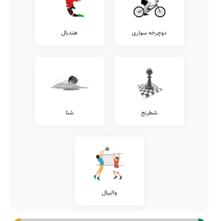
دوچرخه سواری
هندبال
شطرنج
شنا
والیبال