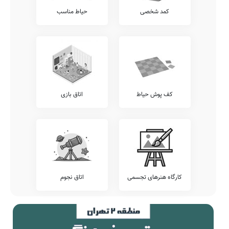
امکان امانت گذاری تبلت یا موبایل قبل از شروع کلاس، سامانه ارتباط
کمد شخصی
حیاط مناسب
آنلاین مدرسه با دانش آموز، و... قابل ارائه می باشند.
شما می توانید جهت کسب اطلاع دقیق از وجود یا عدم وجود این خدمات با
مدیریت دبستان میثم تمار، ارتباط مستقیم برقرار نمایید.
آزمون هماهنگ
اطلاع دارید که برخی از مدارس، بجهت سنجش دقیقتر وضعیت دانش
آموزان خود، اقدام به برگزاری آزمون های هماهنگ کشوری می نمایند.
پیشنهاد می کنیم وضعیت آزمون های برگزار شده در مدرسه میثم تمار را
کف پوش حیاط
اتاق بازی
شامل آزمون های کانگورو، قلمچی، گاج، مرآت، خیلی سبز، و... را قبل از
ثبت نام بررسی نمایید.
تلفن این مدرسه جهت کسب اطلاعات از نحوه ثبت نام و امکانات آن می
باشد. مدرسه دولتی میثم تمار، آمادگی پذیرش دانش آموزان کلیه مناطق
خلخال بویژه محدوده خلخال را دارد. اولیاء گرامی به ویژه اهالی محترم
خلخال خلخال می توانند با مراجعه به آدرس از محیط و ساختمان دبستان
نامشخص دولتی میثم تمار دیدن نمایند.
کارگاه هنرهای تجسمی
اتاق نجوم
جمع بندی و خاتمه
معرفی این مدرسه را با چند بیت از حافظ شیرازی به پایان می بریم:
عمری گذشت تا به امید اشارتی
چشمی بدان دو گوشه ابرو نهاده‌ایم
ما ملک عافیت نه به لشکر گرفته‌ایم
ما تخت سلطنت نه به بازو نهاده‌ایم
تا سحر چشم یار چه بازی کند که باز
بنیاد بر کرشمه جادو نهاده‌ایم