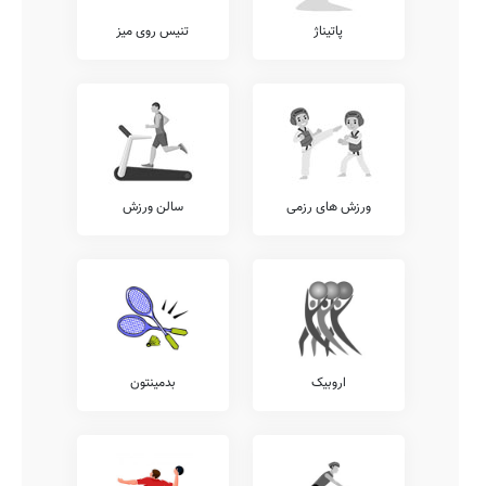
پاتیناژ
تنیس روی میز
ورزش های رزمی
سالن ورزش
اروبیک
بدمینتون