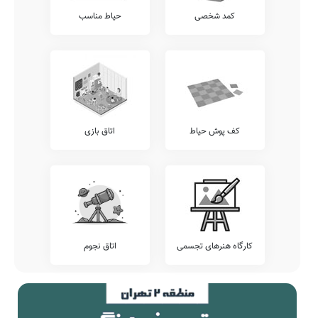
شما می توانید اطلاعات بیشتر در خصوص موارد فوق الذکر و یا سایر
کمد شخصی
حیاط مناسب
خدمات قابل ارائه توسط مدرسه نواب صفوی دیزج نظیر سامانه برگزاری
کلاس های آنلاین آموزشی، سامانه ارتباط آنلاین مدرسه با دانش آموز،
برگزاری اردوهای فرهنگی ورزشی رایگان، امکان امانت گذاری تبلت یا
موبایل قبل از شروع کلاس، و... را از کادر اجرایی این مدرسه پرس و جو
نمایید.
آزمون هماهنگ
اطلاع دارید که برخی از مدارس، بجهت سنجش دقیقتر وضعیت دانش
آموزان خود، اقدام به برگزاری آزمون های هماهنگ کشوری می نمایند.
کف پوش حیاط
اتاق بازی
پیشنهاد می کنیم وضعیت آزمون های برگزار شده در مدرسه نواب صفوی
دیزج را شامل آزمون های خیلی سبز، گاج، قلمچی، مرآت، کانگورو، و... را
قبل از ثبت نام بررسی نمایید.
تلفن این مدرسه جهت کسب اطلاعات از نحوه ثبت نام و امکانات آن می
باشد. مدرسه دولتی نواب صفوی دیزج، آمادگی پذیرش دانش آموزان کلیه
مناطق تفرش بویژه محدوده تفرش را دارد. اولیاء گرامی به ویژه اهالی
محترم تفرش تفرش می توانند با مراجعه به آدرس از محیط و ساختمان
دبستان نامشخص دولتی نواب صفوی دیزج دیدن نمایند.
کارگاه هنرهای تجسمی
اتاق نجوم
جمع بندی و خاتمه
معرفی این مدرسه را با چند بیت از حافظ شیرازی به پایان می بریم:
چون بر حافظ خویشش نگذاری باری
ای رقیب از بر او یک دو قدم دورترک