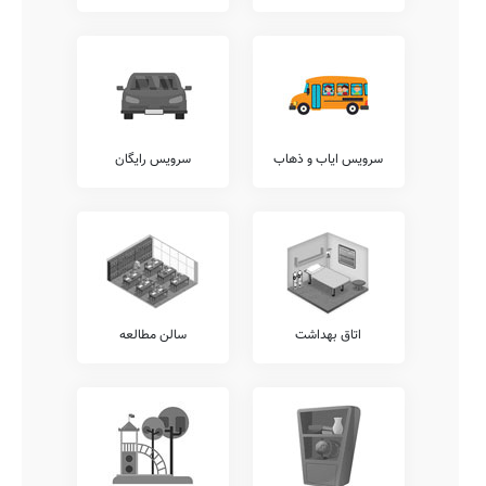
آموزان ارائه نمایند.
پیشنهاد می کنیم جهت کسب اطلاعات دقیق تر در خصوص معاینات
معاینات پدیکلوزیس، آنالیز ساختار قامتی، شنوایی سنجی، بینایی سنجی،
معاینات دهان و دندان، و... با عوامل مدرسه {{gendar}} نواب صفوی
دیزج ارتباط برقرار نمایید.
آزمایشگاه ها
بدیهی است که وجود آزمایشگاه های گوناگون در هر مدرسه، شامل
سرویس ایاب و ذهاب
سرویس رایگان
آزمایشگاه های علوم، شیمی، ریاضی، فیزیک، زیست شناسی، و... باعث
افزایش ضریب درک دروس توسط دانش آموزان می گردد.
آکادمی زبان
وجود آکادمی های زبان متمایز از واحدهای درسی مصوب آموزش پرورش،
نظیر آکادمی های آلمانی، روسی، انگلیسی، فرانسوی، عربی، ترکی، و...
نقطه قوت مهمی برای مدارس خوب محسوب میشود. متاسفانه این مدرسه
در حال حاضر فاقد هرگونه آکادمی زبان مجزا می باشد.
اتاق بهداشت
سالن مطالعه
امکانات جانبی
مسلم است که هر مدرسه می تواند در کنار خدمات آموزشی مرسوم،
خدمات متمایز دیگری را نیز با هدف افزایش روحیه نشاط و آرامش دانش
آموزان در محیط مدرسه شامل خدمات برگزاری کارگاه های ارتقای عملکرد
کادر آموزشی، ارتباط مستمر مشاوران تحصیلی با اولیاء، برگزاری کارگاه
های مشاوره ایِ خانواده، نگهداری کیف و کتاب دانش آموزان (کیف در
مدرسه)، و... برقرار نمایند.