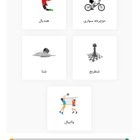
دوچرخه سواری
هندبال
شطرنج
شنا
والیبال