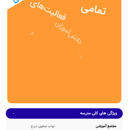
نامشخص دبستان نواب صفوی دیزج، دارای بنای آموزشی 468 مترمربع
می باشد. همچنین مساحت محیط ورزشی و سرباز مدرسه ی نواب صفوی
دیزج، به میزان 375 متر مربع بوده که از این منظر، نمره قابل قبولی دارد.
ظرفیت آموزشی
این مدرسه با تعداد متوسط 366 دانش آموز در هر سال تحصیلی، دارای
29 کلاس آموزشی بوده که در هر کلاس بطور متوسط 12 دانش آموز
حضور دارند. همچنین نوع نیمکت های این مدرسه بصورت تک نفره می
باشد.
امکانات محیطی و خدمات رفاهی
از آنجا که این مدرسه هنوز اطلاعات خود را بطور دقیق بروزرسانی نکرده
است، برآوردهای اولیه حاکی از این است که مدرسه نواب صفوی دیزج
دارای حیاط سرباز مورد نیاز ظرفیت undefined نفری مدرسه، کتابخانه
نسبتاً خوب با موجودی 212 جلد کتاب، سرویس ایاب و ذهاب با پرداخت
هزینه توسط اولیاء محل اقامه نماز(نمازخانه) جهت اقامه نماز 188 دانش
آموز بطور همزمان و بوفه عرضه کننده اغذیه سالم، می باشد.
ضمناً با عنایت به عدم اعلام دقیق اطلاعات مدرسه نامشخص نواب صفوی
دیزج توسط مدیریت این مدرسه، اطلاعات دقیقی مبنی بر وجود و یا عدم
وجود امکانات رفاهی سالن مطالعه، سالن غذاخوری، اتاق بازی، کمد
ویژگی های کلی مدرسه
شخصی، سالن آمفی تئاتر، کف پوش حیاط، کارگاه هنرهای تجسمی، اتاق
بهداشت، گرم خانه غذا، و... در دسترس رسانه هوشمند مدارس نمی باشد.
مجتمع آموزشی
نواب صفوی دیزج
خدمات و برنامه ریزی آموزشی