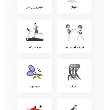
پاتیناژ
تنیس روی میز
ورزش های رزمی
سالن ورزش
اروبیک
بدمینتون