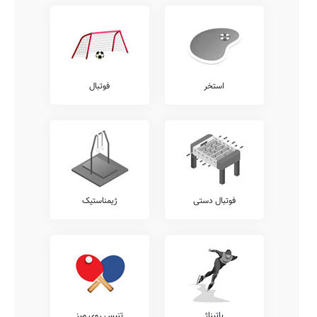
استخر
فوتبال
فوتبال دستی
ژیمناستیک
پاتیناژ
تنیس روی میز