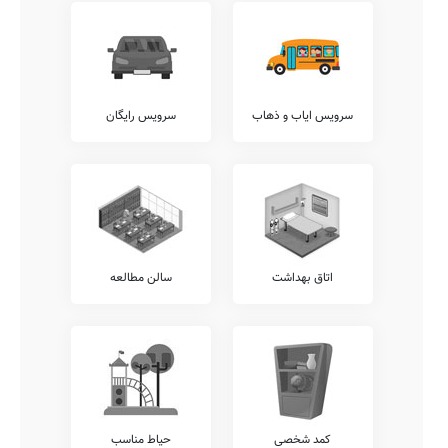
آزمایشگاه های فیزیک، علوم، ریاضی، زیست شناسی، شیمی، و... باعث
افزایش ضریب درک دروس توسط دانش آموزان می گردد.
آکادمی زبان
وجود آکادمی های زبان متمایز از واحدهای درسی مصوب آموزش پرورش،
نظیر آکادمی های ترکی، فرانسوی، آلمانی، عربی، روسی، انگلیسی، و...
نقطه قوت مهمی برای مدارس خوب محسوب میشود. متاسفانه این مدرسه
سرویس ایاب و ذهاب
سرویس رایگان
در حال حاضر فاقد هرگونه آکادمی زبان مجزا می باشد.
امکانات جانبی
اغلب مدارس کشور در کنار خدمات آموزشی مرسوم، خدمات دیگری را نیز
در راستای تقویت توان علمی و ایجاد روحیه نشاط و تعالی در دانش آموزان
نظیر خدمات سامانه ارتباط آنلاین مدرسه با دانش آموز، ارتباط مستمر
مشاوران تحصیلی با اولیاء، نگهداری کیف و کتاب دانش آموزان (کیف در
مدرسه)، سامانه برگزاری کلاس های آنلاین آموزشی، و... ارائه می نمایند.
اتاق بهداشت
سالن مطالعه
در این میان خدمات متنوع دیگری نیز نظیر امکان امانت گذاری تبلت یا
موبایل قبل از شروع کلاس، برگزاری کارگاه های ارتقای عملکرد کادر
آموزشی، برگزاری اردوهای فرهنگی ورزشی رایگان، برگزاری کارگاه های
مشاوره ایِ خانواده، و... قابل ارائه می باشند.
شما می توانید جهت کسب اطلاع دقیق از وجود یا عدم وجود این خدمات با
مدیریت دبستان رسالت، ارتباط مستقیم برقرار نمایید.
آزمون هماهنگ
کمد شخصی
حیاط مناسب
اطلاع دارید که برخی از مدارس، بجهت سنجش دقیقتر وضعیت دانش