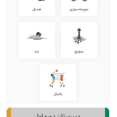
دوچرخه سواری
هندبال
شطرنج
شنا
والیبال