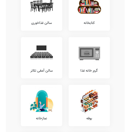
خدمات را نظیر کلاس های محاسبات ذهنی ریاضی، آموزش مهارت های
زندگی، آموزش موسیقی، آموزش خوشنویسی، آموزش قرآن، آموزش تئاتر،
آموزش کامپیوتر، کلاس های آمادگی آزمون تیزهوشان، آموزش زبان عربی،
کلاس های آمادگی المپیاد، و... شامل می شود.
کتابخانه
سالن غذاخوری
همچنین خدمات فوق برنامه دیگری نیز نظیر آموزش های مهارتی، کلاس
های فوق برنامه درسی، آموزش نقاشی و طراحی، کلاس های هوش و
خلاقیت، آموزش زبان انگلیسی، کلاس های روش صحیح تست زنی،
آموزش فن بیان، آموزش لگو، آموزش رباتیک، آموزش های تخصصی
ورزشی، و... توسط مدارس قابل ارائه می باشد.
شما می توانید جهت کسب اطلاع بیشتر در خصوص خدمات فوق برنامه
ارائه شده توسط مدرسه رسالت، با تلفن مدرسه تماس حاصل نمایید.
معاینات پزشکی
گرم خانه غذا
سالن آمفی تئاتر
شایان ذکر است مطابق مصوبات وزرات آموزش و پرورش، تمامی مدارس
موظف به ارائه خدمات پزشکی و معاینات مستمر بهداشتی در طول سال
تحصیلی هستند.
لذا جهت کسب اطلاعات بیشتر در خصوص ارائه خدمات پزشکی آنالیز
ساختار قامتی، شنوایی سنجی، معاینات پدیکلوزیس، معاینات دهان و
دندان، بینایی سنجی، و... می توانید با معاونت اجرایی مدرسه رسالت
تماس حاصل نمایید.
بوفه
نمازخانه
آزمایشگاه ها
بدیهی است که وجود آزمایشگاه های گوناگون در هر مدرسه، شامل