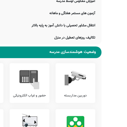
آموزش معکوس توسط مدرسه
آزمون هماهنگ
اطلاع دارید که برخی از مدارس، بجهت سنجش دقیقتر وضعیت دانش آمو
آزمون های مستمر هفتگی و ماهانه
پیشنهاد می کنیم وضعیت آزمون های برگزار شده در مدرسه شهید ازمل 
انتقال مشاور تحصیلی با دانش آموز به پایه بالاتر
نمایید.
تلفن این مدرسه جهت کسب اطلاعات از نحوه ثبت نام و امکانات آن می
تکالیف روزهای تعطیل در منزل
داراب را دارد. اولیاء گرامی به ویژه اهالی محترم داراب داراب می توا
جمع بندی و خاتمه
وضعیت هوشمندسازی مدرسه
معرفی این مدرسه را با چند بیت از حافظ شیرازی به پایان می بریم:
سرم ز دست بشد چشم از انتظار بسوخت
مکدر است دل آتش به خرقه خواهم زد
به روز واقعه تابوت ما ز سرو کنید
زمام دل به کسی داده‌ام من درویش
ضمناً یادآور می شود اطلاعات مندرج در این صفحه توسط موتورهای 
موارد، دچار خطا بوده و یا نیازمند بروزرسانی باشند. چنانچه شما از 
دوربین مداربسته
حضور و غیاب الکترونیکی
اصلاح و تکمیل این اطلاعات یاری نمایید. سامانه مدرسانه ، مشتاقانه پ