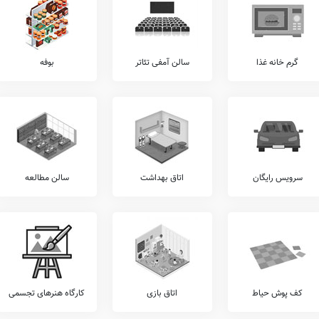
 سامانه شاد استفاده می کند. علاوه بر این موضوع، اطلاعات دقیق مربوط به سایر سامانه های
لاین
، تخته هوشمند،
سامانه LMS
، حضور و غیاب الکترونیکی، دوربین مداربسته، استدیو ضبط
گرم خانه غذا
سالن آمفی تئاتر
بوفه
ئول هوشمندسازی مدرسه می باشد.
 ای، برگزاری اردوهای مذهبی، برگزاری مسابقات فرهنگی و هنری درون مدرسه ای، برگزاری
جشن های ملی، برگزاری اردوهای علمی و مطالعاتی، و... در زمره فعالیت های مدرسه شهید ازمل
در این مدرسه شامل موارد برگزاری مسابقات ورزشی درون مدرسه ای، شرکت در مسابقات علمی
مسابقات فرهنگی و هنری برون مدرسه ای، برگزاری مسابقات علمی درون مدرسه ای، برگزاری
سرویس رایگان
اتاق بهداشت
سالن مطالعه
 ازمل، می توان پس از بازدید از آن در آدرس ، در خصوص امکانات چمن مصنوعی، ژیمناستیک،
، فوتبال دستی، هندبال، استخر، والیبال، و... اطلاعات دقیقتری بدست آورد.
عی از خدمات را نظیر آموزش قرآن، آموزش موسیقی، کلاس های روش صحیح تست زنی، کلاس
های آمادگی المپیاد، آموزش زبان عربی، آموزش زبان انگلیسی، آموزش خوشنویسی، و... شامل
کف پوش حیاط
اتاق بازی
کارگاه هنرهای تجسمی
زش تئاتر، آموزش های تخصصی ورزشی، کلاس های محاسبات ذهنی ریاضی، آموزش مهارت های