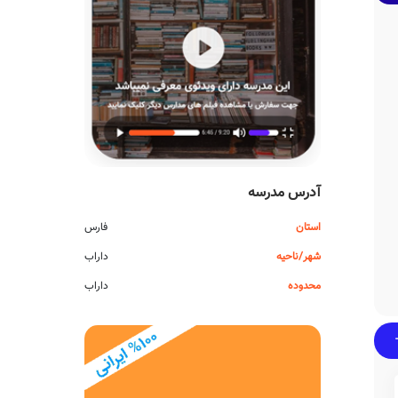
آدرس مدرسه
استان
فارس
شهر/ناحیه
داراب
محدوده
داراب