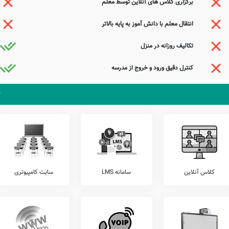
برگزاری کلاس های آنلاین توسط معلم
زان خود، اقدام به برگزاری آزمون های هماهنگ کشوری می نمایند.
انتقال معلم با دانش آموز به پایه بالاتر
را شامل آزمون های مرآت، قلمچی، گاج، خیلی سبز، کانگورو، و... را قبل از ثبت نام بررسی
تکالیف روزانه در منزل
 باشد. مدرسه دولتی شهید ازمل، آمادگی پذیرش دانش آموزان کلیه مناطق داراب بویژه محدوده
کنترل دقیق ورود و خروج از مدرسه
نند با مراجعه به آدرس از محیط و ساختمان دبستان نامشخص دولتی شهید ازمل دیدن نمایند.
در آرزوی سر و چشم مجلس آرایی
بیا ببین که کرا می‌کند تماشایی
که می‌رویم به داغ بلندبالایی
که نیستش به کس از تاج و تخت پروایی
جستجوی هوشمند سامانه های آنلاین گردآوری شده است. به همین جهت ممکن است در برخی از
عوامل این مدرسه هستید و یا اطلاعات دقیقتری در این خصوص دارید عمیقاً خواهشمندیم ما را جهت
کلاس آنلاین
سامانه LMS
سایت کامپیوتری
ذیرای دیدگاه ها و نقطه نظرات تکمیل کننده شما می باشد.