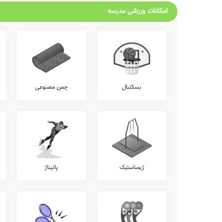
امکانات ورزشی مدرسه
بسکتبال
چمن مصنوعی
ژیمناستیک
پاتیناژ