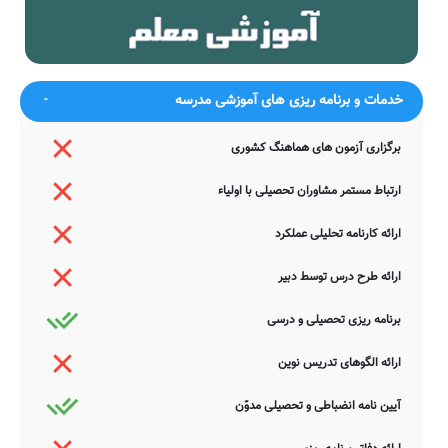
ضمناً یادآور می شود اطلاعات مندرج در این صفحه توسط موتورهای
جستجوی هوشمند سامانه های آنلاین گردآوری شده است. به همین جهت
ممکن است در برخی از موارد، دچار خطا بوده و یا نیازمند بروزرسانی
باشند. چنانچه شما از عوامل این مدرسه هستید و یا اطلاعات دقیقتری در
این خصوص دارید عمیقاً خواهشمندیم ما را جهت اصلاح و تکمیل این
خدمات و برنامه ریزی های آموزشی مدرسه
اطلاعات یاری نمایید. سامانه مدرسانه ، مشتاقانه پذیرای دیدگاه ها و نقطه
نظرات تکمیل کننده شما می باشد.
برگزاری آزمون های هماهنگ کشوری
ارتباط مستمر مشاوران تحصیلی با اولیاء
ارائه کارنامه تحلیلی عملکرد
ارائه طرح درس توسط دبیر
برنامه ریزی تحصیلی و درسی
ارائه الگوهای تدریس نوین
آیین نامه انضباطی و تحصیلی مدوّن