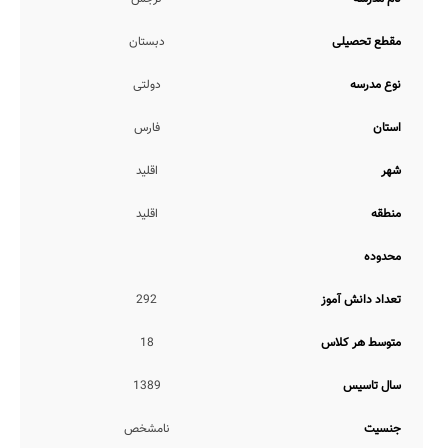
آزمون های مستمر هفتگی و ماهانه
ارائه طرح درس توسط دبیر
مقطع تحصیلی
دبستان
برنامه ریزی تحصیلی و درسی
کنترل دقیق ورود و خروج از مدرسه
نوع مدرسه
دولتی
همچنین با عنایت به اینکه مدیریت این مدرسه تاکنون اقدام به تکمیل
اطلاعات مدرسه خود در رسانه هوشمند مدارس نکرده است، اطلاعات
استان
فارس
دقیقی مبنی بر ارائه یا عدم ارائه خدمات آموزشی آموزش معکوس توسط
مدرسه، انتقال مشاور تحصیلی با دانش آموز به پایه بالاتر، ارائه دفاتر
شهر
اقلید
برنامه ریزی، تکالیف روزانه در منزل، ارائه کارنامه تحلیلی عملکرد، برگزاری
آزمون های هماهنگ کشوری، انتقال معلم با دانش آموز به پایه بالاتر، و...
منطقه
اقلید
در اختیار مدرسانه قرار نگرفته است.
همچنین در خصوص موارد تکالیف روزهای تعطیل در منزل، برگزاری کلاس
محدوده
های آنلاین توسط معلم، برگزاری کلاس جبرانی توسط مدرسه، ارائه
الگوهای تدریس نوین، عدم نیاز به کلاس بیرون از مدرسه، ارتباط مستمر
مشاوران تحصیلی با اولیاء، آیین نامه انضباطی و تحصیلی مدوّن، نیز اطلاع
تعداد دانش آموز
292
چندانی در دست نمی باشد.
متوسط هر کلاس
18
ضمناً شروع کلاس ها در این مدرسه از ساعت 7 صبح لغایت 12 ظهر می
باشد.
سال تاسیس
1389
خدمات هوشمندسازی
دولتی نرجس، بواسطه شرایط انتشار ویروس کووید 19، از سامانه شاد که
جنسیت
نامشخص
توسط وزارت آموزش و پرورش تهیه شده است بهره می برد. ضمناً امکانات