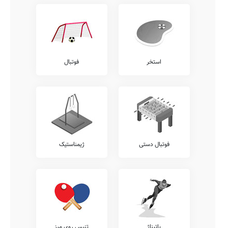
استخر
فوتبال
فوتبال دستی
ژیمناستیک
پاتیناژ
تنیس روی میز