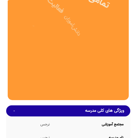
همچنین مساحت محیط ورزشی و سرباز مدرسه ی نرجس، به میزان 351
متر مربع بوده که از این منظر، نمره قابل قبولی دارد.
ظرفیت آموزشی
مدرسه نرجس، بطور میانگین دارای 292 دانش آموز در هر سال تحصیلی
می باشد. در این مدرسه بطور متوسط 18 (در هر کلاس آموزشی مجموعاً
16 کلاس آموزشی) حضور دارند. ضمناً صندلی های دانش آموزان در این
مدرسه از نوع دونفره می باشد.
امکانات محیطی و خدمات رفاهی
طبق اطلاعات اولیه کسب شده از مراجع مختلف، مدرسه نرجس دارای
امکانات محیطی و رفاهی متنوعی نظیر کتابخانه با 212 جلد کتاب، بوفه
عرضه کننده اغذیه سالم، نمازخانه با ظرفیت پذیرش 125 نمازگزار بطور
همزمان، حیاط ورزشی متناسب با ظرفیت undefined دانش آموزی مدرسه
و سرویس ایاب و ذهاب در صورت تمایل به استفاده توسط خانواده های
دانش آموزان و... می باشد.
همچنین در حال حاضر اطلاعاتی مبنی بر وجود و یا عدم وجود امکانات
کارگاه هنرهای تجسمی، گرم خانه غذا، کمد شخصی، سالن غذاخوری،
سالن مطالعه، سالن آمفی تئاتر، کف پوش حیاط، اتاق بهداشت، اتاق
ویژگی های کلی مدرسه
بازی، و... در دسترس مدرسانه نمی باشد.
خدمات و برنامه ریزی آموزشی
مجتمع آموزشی
نرجس
مدرسه نرجس، از حیث خدمات و برنامه ریزی های آموزشی خدمات زیر را
ارائه می نماید:
نام مدرسه
نرجس