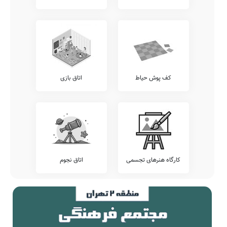
ورزشی رایگان، و... را از کادر اجرایی این مدرسه پرس و جو نمایید.
آزمون هماهنگ
اطلاع دارید که برخی از مدارس، بجهت سنجش دقیقتر وضعیت دانش
آموزان خود، اقدام به برگزاری آزمون های هماهنگ کشوری می نمایند.
پیشنهاد می کنیم وضعیت آزمون های برگزار شده در مدرسه نرجس را
شامل آزمون های کانگورو، گاج، قلمچی، خیلی سبز، مرآت، و... را قبل از
ثبت نام بررسی نمایید.
کف پوش حیاط
اتاق بازی
تلفن این مدرسه جهت کسب اطلاعات از نحوه ثبت نام و امکانات آن می
باشد. مدرسه دولتی نرجس، آمادگی پذیرش دانش آموزان کلیه مناطق
اقلید بویژه محدوده اقلید را دارد. اولیاء گرامی به ویژه اهالی محترم اقلید
اقلید می توانند با مراجعه به آدرس از محیط و ساختمان دبستان نامشخص
دولتی نرجس دیدن نمایند.
جمع بندی و خاتمه
معرفی این مدرسه را با چند بیت از حافظ شیرازی به پایان می بریم:
کارگاه هنرهای تجسمی
اتاق نجوم
ز چشم عشق توان دید روی شاهد
که نور دیدهٔ عاشق ز قاف تا قاف است
غیب
چو سرو سرکشی ای یار سنگدل با
چه چشمهاست که از روی تو بر اطراف
ما
است
تو را که مایهٔ خلد است نیاز همتا
از این مثال گزینم روان در اطراف است
نیست
ز مُصحَف رخ دلدار آیتی بر خوان
که آن بیان مقامات کشف کشّاف است