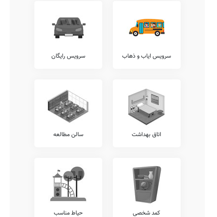
تماس حاصل نمایید.
آزمایشگاه ها
وجود آزمایشگاه های مختلف شیمی، زیست شناسی، فیزیک، ریاضی،
علوم، و... از نقاط قوت هر مدرسه به حساب می آید. دبستان دولتی
نرجس نیز دارای برخی از این آزمایشگاه ها می باشد.
سرویس ایاب و ذهاب
سرویس رایگان
آکادمی زبان
وجود آکادمی های زبان متمایز از واحدهای درسی مصوب آموزش پرورش،
نظیر آکادمی های انگلیسی، فرانسوی، ترکی، روسی، آلمانی، عربی، و...
نقطه قوت مهمی برای مدارس خوب محسوب میشود. متاسفانه این مدرسه
در حال حاضر فاقد هرگونه آکادمی زبان مجزا می باشد.
امکانات جانبی
مسلم است که هر مدرسه می تواند در کنار خدمات آموزشی مرسوم،
خدمات متمایز دیگری را نیز با هدف افزایش روحیه نشاط و آرامش دانش
اتاق بهداشت
سالن مطالعه
آموزان در محیط مدرسه شامل خدمات امکان امانت گذاری تبلت یا موبایل
قبل از شروع کلاس، سامانه ارتباط آنلاین مدرسه با دانش آموز، ارتباط
مستمر مشاوران تحصیلی با اولیاء، برگزاری کارگاه های مشاوره ایِ خانواده،
و... برقرار نمایند.
شما می توانید اطلاعات بیشتر در خصوص موارد فوق الذکر و یا سایر
خدمات قابل ارائه توسط مدرسه نرجس نظیر سامانه برگزاری کلاس های
آنلاین آموزشی، برگزاری کارگاه های ارتقای عملکرد کادر آموزشی، نگهداری
کیف و کتاب دانش آموزان (کیف در مدرسه)، برگزاری اردوهای فرهنگی
کمد شخصی
حیاط مناسب