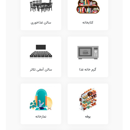
و... اطلاعات دقیقتری بدست آورد.
امکانات فوق برنامه
همانگونه که مستحضر هستید امکانات فوق برنامه مدارس طیف وسیعی از
خدمات را نظیر آموزش خوشنویسی، آموزش زبان انگلیسی، آموزش فن
کتابخانه
سالن غذاخوری
بیان، آموزش مهارت های زندگی، آموزش موسیقی، کلاس های روش
صحیح تست زنی، آموزش های مهارتی، آموزش تئاتر، کلاس های هوش و
خلاقیت، آموزش کامپیوتر، و... شامل می شود.
همچنین خدمات فوق برنامه دیگری نیز نظیر کلاس های آمادگی آزمون
تیزهوشان، آموزش نقاشی و طراحی، کلاس های آمادگی المپیاد، کلاس
های فوق برنامه درسی، کلاس های محاسبات ذهنی ریاضی، آموزش
رباتیک، آموزش های تخصصی ورزشی، آموزش قرآن، آموزش لگو، آموزش
زبان عربی، و... توسط مدارس قابل ارائه می باشد.
گرم خانه غذا
سالن آمفی تئاتر
شما می توانید جهت کسب اطلاع بیشتر در خصوص خدمات فوق برنامه
ارائه شده توسط مدرسه نرجس، با تلفن مدرسه تماس حاصل نمایید.
معاینات پزشکی
شایان ذکر است مطابق مصوبات وزرات آموزش و پرورش، تمامی مدارس
موظف به ارائه خدمات پزشکی و معاینات مستمر بهداشتی در طول سال
تحصیلی هستند.
لذا جهت کسب اطلاعات بیشتر در خصوص ارائه خدمات پزشکی شنوایی
بوفه
نمازخانه
سنجی، معاینات دهان و دندان، بینایی سنجی، آنالیز ساختار قامتی،
معاینات پدیکلوزیس، و... می توانید با معاونت اجرایی مدرسه نرجس