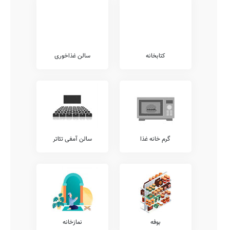
بسکتبال، فوتبال دستی، ژیمناستیک، سالن و رزشی، چمن مصنوعی،
والیبال، و... اطلاعات دقیقتری بدست آورد.
امکانات فوق برنامه
همانگونه که مستحضر هستید امکانات فوق برنامه مدارس طیف وسیعی از
خدمات را نظیر آموزش های مهارتی، آموزش فن بیان، آموزش لگو، کلاس
کتابخانه
سالن غذاخوری
های روش صحیح تست زنی، کلاس های آمادگی آزمون تیزهوشان، کلاس
های فوق برنامه درسی، کلاس های هوش و خلاقیت، آموزش رباتیک،
آموزش های تخصصی ورزشی، آموزش کامپیوتر، و... شامل می شود.
همچنین خدمات فوق برنامه دیگری نیز نظیر کلاس های محاسبات ذهنی
ریاضی، آموزش زبان عربی، آموزش موسیقی، آموزش خوشنویسی، آموزش
زبان انگلیسی، آموزش قرآن، آموزش نقاشی و طراحی، آموزش تئاتر،
آموزش مهارت های زندگی، کلاس های آمادگی المپیاد، و... توسط مدارس
قابل ارائه می باشد.
گرم خانه غذا
سالن آمفی تئاتر
شما می توانید جهت کسب اطلاع بیشتر در خصوص خدمات فوق برنامه
ارائه شده توسط مدرسه سجادیه، با تلفن مدرسه تماس حاصل نمایید.
معاینات پزشکی
شایان ذکر است مطابق مصوبات وزرات آموزش و پرورش، تمامی مدارس
موظف به ارائه خدمات پزشکی و معاینات مستمر بهداشتی در طول سال
تحصیلی هستند.
لذا جهت کسب اطلاعات بیشتر در خصوص ارائه خدمات پزشکی شنوایی
بوفه
نمازخانه
سنجی، بینایی سنجی، معاینات پدیکلوزیس، معاینات دهان و دندان، آنالیز