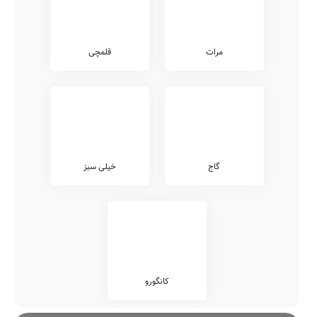
مرات
قلمچی
گاج
خیلی سبز
کانگورو