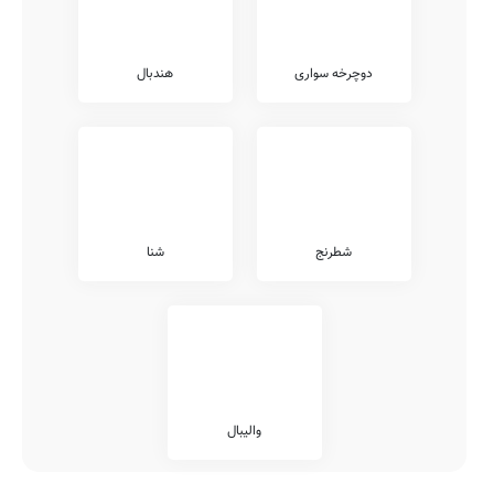
دوچرخه سواری
هندبال
شطرنج
شنا
والیبال