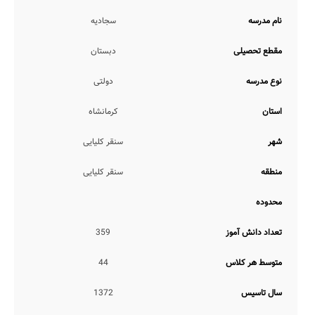
مدرسه سجادیه، از حیث خدمات و برنامه ریزی های آموزشی خدمات زیر را
ارائه می نماید:
نام مدرسه
سجادیه
کنترل دقیق ورود و خروج از مدرسه
آزمون های مستمر هفتگی و ماهانه
مقطع تحصیلی
دبستان
برنامه ریزی تحصیلی و درسی
ارائه طرح درس توسط دبیر
نوع مدرسه
دولتی
همچنین با عنایت به اینکه مدیریت این مدرسه تاکنون اقدام به تکمیل
اطلاعات مدرسه خود در رسانه هوشمند مدارس نکرده است، اطلاعات
استان
کرمانشاه
دقیقی مبنی بر ارائه یا عدم ارائه خدمات آموزشی ارائه الگوهای تدریس
نوین، عدم نیاز به کلاس بیرون از مدرسه، ارائه دفاتر برنامه ریزی، ارائه
شهر
سنقر کلیایی
کارنامه تحلیلی عملکرد، برگزاری کلاس های آنلاین توسط معلم، انتقال
مشاور تحصیلی با دانش آموز به پایه بالاتر، انتقال معلم با دانش آموز به
منطقه
سنقر کلیایی
پایه بالاتر، و... در اختیار مدرسانه قرار نگرفته است.
همچنین در خصوص موارد آیین نامه انضباطی و تحصیلی مدوّن، ارتباط
محدوده
مستمر مشاوران تحصیلی با اولیاء، تکالیف روزهای تعطیل در منزل،
آموزش معکوس توسط مدرسه، برگزاری آزمون های هماهنگ کشوری،
برگزاری کلاس جبرانی توسط مدرسه، تکالیف روزانه در منزل، نیز اطلاع
تعداد دانش آموز
359
چندانی در دست نمی باشد.
متوسط هر کلاس
44
ضمناً شروع کلاس ها در این مدرسه از ساعت 7:30 صبح لغایت 13 ظهر
می باشد.
سال تاسیس
1372
خدمات هوشمندسازی