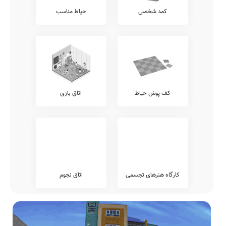
ارائه می باشند.
کمد شخصی
حیاط مناسب
شما می توانید جهت کسب اطلاع دقیق از وجود یا عدم وجود این خدمات با
مدیریت دبستان سجادیه، ارتباط مستقیم برقرار نمایید.
آزمون هماهنگ
اطلاع دارید که برخی از مدارس، بجهت سنجش دقیقتر وضعیت دانش
آموزان خود، اقدام به برگزاری آزمون های هماهنگ کشوری می نمایند.
پیشنهاد می کنیم وضعیت آزمون های برگزار شده در مدرسه سجادیه را
شامل آزمون های خیلی سبز، مرآت، کانگورو، گاج، قلمچی، و... را قبل از
کف پوش حیاط
اتاق بازی
ثبت نام بررسی نمایید.
تلفن این مدرسه جهت کسب اطلاعات از نحوه ثبت نام و امکانات آن می
باشد. مدرسه دولتی سجادیه، آمادگی پذیرش دانش آموزان کلیه مناطق
سنقر کلیایی بویژه محدوده سنقر کلیایی را دارد. اولیاء گرامی به ویژه اهالی
محترم سنقر کلیایی سنقر کلیایی می توانند با مراجعه به آدرس از محیط و
ساختمان دبستان نامشخص دولتی سجادیه دیدن نمایند.
جمع بندی و خاتمه
کارگاه هنرهای تجسمی
اتاق نجوم
معرفی این مدرسه را با چند بیت از حافظ شیرازی به پایان می بریم:
فرخنده باد طلعت خوبت که در ازل
ببریده‌اند بر قد سروت قبای ناز
چون عود گو بر آتش سودا بسوز و
آن را که بوی عنبر زلف تو آرزوست
ساز
پروانه را ز شمع بود سوز دل ولی
بی شمع عارض تو دلم را بود گداز