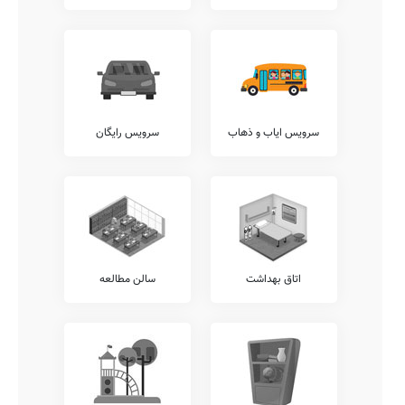
ساختار قامتی، و... می توانید با معاونت اجرایی مدرسه سجادیه تماس
حاصل نمایید.
آزمایشگاه ها
بدیهی است که وجود آزمایشگاه های گوناگون در هر مدرسه، شامل
آزمایشگاه های شیمی، زیست شناسی، ریاضی، فیزیک، علوم، و... باعث
افزایش ضریب درک دروس توسط دانش آموزان می گردد.
سرویس ایاب و ذهاب
سرویس رایگان
آکادمی زبان
وجود آکادمی های زبان متمایز از واحدهای درسی مصوب آموزش پرورش،
نظیر آکادمی های روسی، فرانسوی، انگلیسی، عربی، ترکی، آلمانی، و...
نقطه قوت مهمی برای مدارس خوب محسوب میشود. متاسفانه این مدرسه
در حال حاضر فاقد هرگونه آکادمی زبان مجزا می باشد.
امکانات جانبی
اغلب مدارس کشور در کنار خدمات آموزشی مرسوم، خدمات دیگری را نیز
در راستای تقویت توان علمی و ایجاد روحیه نشاط و تعالی در دانش آموزان
اتاق بهداشت
سالن مطالعه
نظیر خدمات سامانه ارتباط آنلاین مدرسه با دانش آموز، نگهداری کیف و
کتاب دانش آموزان (کیف در مدرسه)، امکان امانت گذاری تبلت یا موبایل
قبل از شروع کلاس، برگزاری کارگاه های ارتقای عملکرد کادر آموزشی، و...
ارائه می نمایند.
در این میان خدمات متنوع دیگری نیز نظیر برگزاری کارگاه های مشاوره ایِ
خانواده، برگزاری اردوهای فرهنگی ورزشی رایگان، سامانه برگزاری کلاس
های آنلاین آموزشی، ارتباط مستمر مشاوران تحصیلی با اولیاء، و... قابل