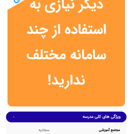
مرز و بوم بوده است.
نامشخص دبستان سجادیه، دارای بنای آموزشی 347 مترمربع می باشد.
همچنین مساحت محیط ورزشی و سرباز مدرسه ی سجادیه، به میزان 614
متر مربع بوده که از این منظر، نمره قابل قبولی دارد.
ظرفیت آموزشی
این مدرسه با تعداد متوسط 359 دانش آموز در هر سال تحصیلی، دارای 8
کلاس آموزشی بوده که در هر کلاس بطور متوسط 44 دانش آموز حضور
دارند. همچنین نوع نیمکت های این مدرسه بصورت تک نفره می باشد.
امکانات محیطی و خدمات رفاهی
طبق اطلاعات اولیه کسب شده از مراجع مختلف، مدرسه سجادیه دارای
امکانات محیطی و رفاهی متنوعی نظیر کتابخانه با 240 جلد کتاب، بوفه
ارائه دهنده تنقلات و مواد غذایی مورد تایید وزارت آموزش و پرورش،
نمازخانه با ظرفیت پذیرش 68 نمازگزار بطور همزمان، حیاط ورزشی متناسب
با ظرفیت undefined دانش آموزی مدرسه و سرویس ایاب و ذهاب بنابر
نیاز اعلامی والدین و... می باشد.
همچنین در حال حاضر اطلاعاتی مبنی بر وجود و یا عدم وجود امکانات گرم
خانه غذا، سالن آمفی تئاتر، کف پوش حیاط، اتاق بهداشت، سالن
غذاخوری، اتاق بازی، کمد شخصی، سالن مطالعه، کارگاه هنرهای تجسمی،
ویژگی های کلی مدرسه
و... در دسترس مدرسانه نمی باشد.
خدمات و برنامه ریزی آموزشی
مجتمع آموزشی
سجادیه