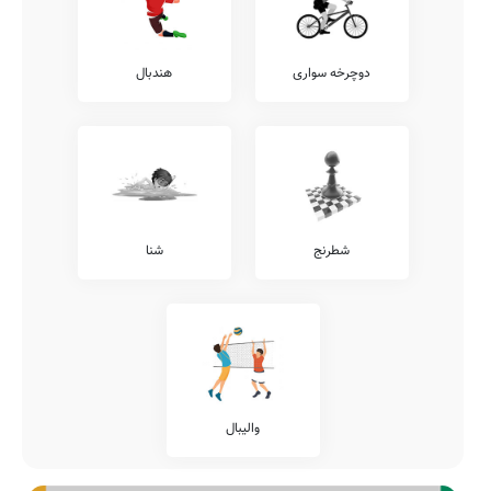
دوچرخه سواری
هندبال
شطرنج
شنا
والیبال