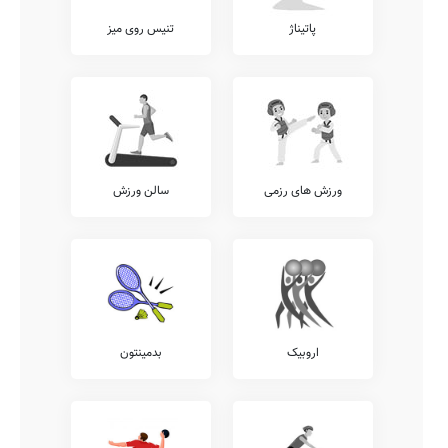
پاتیناژ
تنیس روی میز
ورزش های رزمی
سالن ورزش
اروبیک
بدمینتون