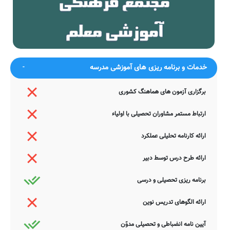
حلقه بندگی زلف تو در گوشش باد
حافظ
تنت به ناز طبیبان نیازمند مباد
وجود نازکت آزرده گزند مباد
سلامت همه آفاق در سلامت
به هیچ عارضه شخص تو دردمند مباد
توست
ضمناً یادآور می شود اطلاعات مندرج در این صفحه توسط موتورهای
جستجوی هوشمند سامانه های آنلاین گردآوری شده است. به همین جهت
خدمات و برنامه ریزی های آموزشی مدرسه
ممکن است در برخی از موارد، دچار خطا بوده و یا نیازمند بروزرسانی
باشند. چنانچه شما از عوامل این مدرسه هستید و یا اطلاعات دقیقتری در
این خصوص دارید عمیقاً خواهشمندیم ما را جهت اصلاح و تکمیل این
برگزاری آزمون های هماهنگ کشوری
اطلاعات یاری نمایید. سامانه مدرسانه ، مشتاقانه پذیرای دیدگاه ها و نقطه
نظرات تکمیل کننده شما می باشد.
ارتباط مستمر مشاوران تحصیلی با اولیاء
ارائه کارنامه تحلیلی عملکرد
ارائه طرح درس توسط دبیر
برنامه ریزی تحصیلی و درسی
ارائه الگوهای تدریس نوین
آیین نامه انضباطی و تحصیلی مدوّن