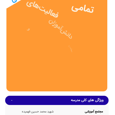
ی وزارت آموزش و پرورش پس از 2ساله در سال 1354 وارد چرخه آموزشی
کشور شده و پذیرای فرزندان این مرز و بوم بوده است.
دبستان دولتی شهید محمد حسین فهمیده دارای 474 مترمربع بعنوان
فضای آموزشی و همچنین 313 مترمربع حیاط سرباز و دارای امکانات
ورزشی است.
ظرفیت آموزشی
مدرسه شهید محمد حسین فهمیده، بطور میانگین دارای 369 دانش آموز
در هر سال تحصیلی می باشد. در این مدرسه بطور متوسط 15 (در هر
کلاس آموزشی مجموعاً 24 کلاس آموزشی) حضور دارند. ضمناً صندلی های
دانش آموزان در این مدرسه از نوع تک نفره می باشد.
امکانات محیطی و خدمات رفاهی
از آنجا که این مدرسه هنوز اطلاعات خود را بطور دقیق بروزرسانی نکرده
است، برآوردهای اولیه حاکی از این است که مدرسه شهید محمد حسین
فهمیده دارای حیاط سرباز مورد نیاز ظرفیت undefined نفری مدرسه،
کتابخانه نسبتاً خوب با موجودی 293 جلد کتاب، سرویس ایاب و ذهاب با
پرداخت هزینه توسط اولیاء محل اقامه نماز(نمازخانه) جهت اقامه نماز 82
دانش آموز بطور همزمان و بوفه عرضه کننده انواع خوراکی های مجاز و
بهداشتی، می باشد.
ویژگی های کلی مدرسه
ضمناً با عنایت به عدم اعلام دقیق اطلاعات مدرسه نامشخص شهید محمد
حسین فهمیده توسط مدیریت این مدرسه، اطلاعات دقیقی مبنی بر وجود و
یا عدم وجود امکانات رفاهی اتاق بهداشت، کارگاه هنرهای تجسمی، سالن
مجتمع آموزشی
شهید محمد حسین فهمیده
غذاخوری، کف پوش حیاط، اتاق بازی، سالن مطالعه، سالن آمفی تئاتر،