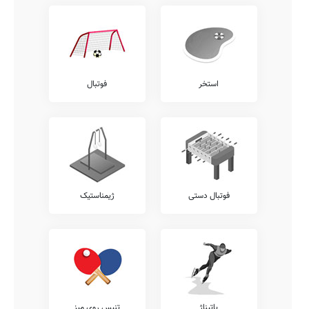
استخر
فوتبال
فوتبال دستی
ژیمناستیک
پاتیناژ
تنیس روی میز