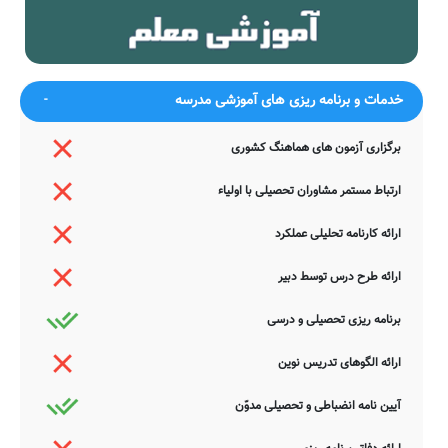
چون لاله می مبین و قدح در میان
این داغ بین که بر دل خونین
کار
نهاده‌ایم
ضمناً یادآور می شود اطلاعات مندرج در این صفحه توسط موتورهای
جستجوی هوشمند سامانه های آنلاین گردآوری شده است. به همین جهت
ممکن است در برخی از موارد، دچار خطا بوده و یا نیازمند بروزرسانی
خدمات و برنامه ریزی های آموزشی مدرسه
باشند. چنانچه شما از عوامل این مدرسه هستید و یا اطلاعات دقیقتری در
این خصوص دارید عمیقاً خواهشمندیم ما را جهت اصلاح و تکمیل این
برگزاری آزمون های هماهنگ کشوری
اطلاعات یاری نمایید. سامانه مدرسانه ، مشتاقانه پذیرای دیدگاه ها و نقطه
نظرات تکمیل کننده شما می باشد.
ارتباط مستمر مشاوران تحصیلی با اولیاء
ارائه کارنامه تحلیلی عملکرد
ارائه طرح درس توسط دبیر
برنامه ریزی تحصیلی و درسی
ارائه الگوهای تدریس نوین
آیین نامه انضباطی و تحصیلی مدوّن