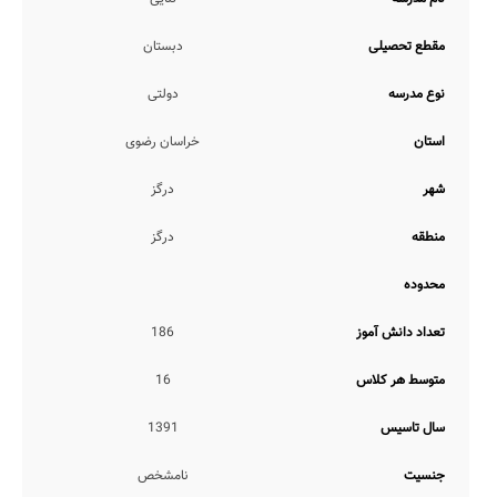
ارائه می نماید:
کنترل دقیق ورود و خروج از مدرسه
مقطع تحصیلی
دبستان
برنامه ریزی تحصیلی و درسی
ارائه طرح درس توسط دبیر
نوع مدرسه
دولتی
آزمون های مستمر هفتگی و ماهانه
همچنین با عنایت به اینکه مدیریت این مدرسه تاکنون اقدام به تکمیل
استان
خراسان رضوی
اطلاعات مدرسه خود در رسانه هوشمند مدارس نکرده است، اطلاعات
دقیقی مبنی بر ارائه یا عدم ارائه خدمات آموزشی عدم نیاز به کلاس بیرون
شهر
درگز
از مدرسه، انتقال معلم با دانش آموز به پایه بالاتر، انتقال مشاور تحصیلی
با دانش آموز به پایه بالاتر، تکالیف روزانه در منزل، ارائه الگوهای تدریس
منطقه
درگز
نوین، آموزش معکوس توسط مدرسه، ارائه کارنامه تحلیلی عملکرد، و... در
اختیار مدرسانه قرار نگرفته است.
محدوده
همچنین در خصوص موارد ارائه دفاتر برنامه ریزی، برگزاری کلاس جبرانی
توسط مدرسه، آیین نامه انضباطی و تحصیلی مدوّن، ارتباط مستمر
مشاوران تحصیلی با اولیاء، برگزاری آزمون های هماهنگ کشوری، تکالیف
تعداد دانش آموز
186
روزهای تعطیل در منزل، برگزاری کلاس های آنلاین توسط معلم، نیز
اطلاع چندانی در دست نمی باشد.
متوسط هر کلاس
16
ضمناً شروع کلاس ها در این مدرسه از ساعت 7 صبح لغایت 12 ظهر می
باشد.
سال تاسیس
1391
خدمات هوشمندسازی
جنسیت
نامشخص
از نظر هوشمندسازی، مدرسه ثنایی بواسطه شرایط کرونایی کشور، از