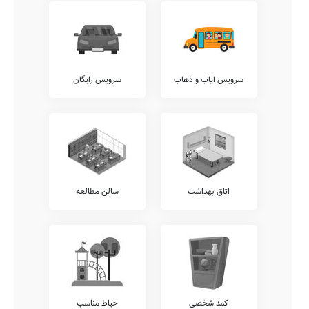
معاینات پدیکلوزیس، و... با عوامل مدرسه {{gendar}} ثنایی ارتباط برقرار
نمایید.
آزمایشگاه ها
بدیهی است که وجود آزمایشگاه های گوناگون در هر مدرسه، شامل
آزمایشگاه های ریاضی، زیست شناسی، شیمی، علوم، فیزیک، و... باعث
افزایش ضریب درک دروس توسط دانش آموزان می گردد.
سرویس ایاب و ذهاب
سرویس رایگان
آکادمی زبان
وجود آکادمی های زبان متمایز از واحدهای درسی مصوب آموزش پرورش،
نظیر آکادمی های عربی، روسی، فرانسوی، انگلیسی، آلمانی، ترکی، و...
نقطه قوت مهمی برای مدارس خوب محسوب میشود. متاسفانه این مدرسه
در حال حاضر فاقد هرگونه آکادمی زبان مجزا می باشد.
امکانات جانبی
مسلم است که هر مدرسه می تواند در کنار خدمات آموزشی مرسوم،
اتاق بهداشت
سالن مطالعه
خدمات متمایز دیگری را نیز با هدف افزایش روحیه نشاط و آرامش دانش
آموزان در محیط مدرسه شامل خدمات سامانه ارتباط آنلاین مدرسه با
دانش آموز، امکان امانت گذاری تبلت یا موبایل قبل از شروع کلاس،
برگزاری کارگاه های مشاوره ایِ خانواده، سامانه برگزاری کلاس های آنلاین
آموزشی، و... برقرار نمایند.
شما می توانید اطلاعات بیشتر در خصوص موارد فوق الذکر و یا سایر
خدمات قابل ارائه توسط مدرسه ثنایی نظیر ارتباط مستمر مشاوران
تحصیلی با اولیاء، برگزاری کارگاه های ارتقای عملکرد کادر آموزشی،
کمد شخصی
حیاط مناسب