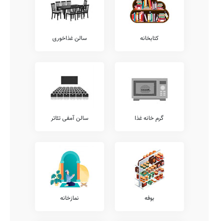
روی میز، بسکتبال، ژیمناستیک، فوتبال دستی، والیبال، فوتبال، و...
اطلاعات دقیقتری بدست آورد.
امکانات فوق برنامه
همانگونه که مستحضر هستید امکانات فوق برنامه مدارس طیف وسیعی از
کتابخانه
سالن غذاخوری
خدمات را نظیر کلاس های آمادگی آزمون تیزهوشان، آموزش فن بیان،
آموزش زبان انگلیسی، کلاس های محاسبات ذهنی ریاضی، آموزش
موسیقی، کلاس های هوش و خلاقیت، آموزش های مهارتی، آموزش قرآن،
کلاس های روش صحیح تست زنی، آموزش لگو، و... شامل می شود.
همچنین خدمات فوق برنامه دیگری نیز نظیر آموزش زبان عربی، آموزش
نقاشی و طراحی، آموزش خوشنویسی، آموزش کامپیوتر، آموزش های
تخصصی ورزشی، کلاس های آمادگی المپیاد، آموزش مهارت های زندگی،
کلاس های فوق برنامه درسی، آموزش تئاتر، آموزش رباتیک، و... توسط
گرم خانه غذا
سالن آمفی تئاتر
مدارس قابل ارائه می باشد.
شما می توانید جهت کسب اطلاع بیشتر در خصوص خدمات فوق برنامه
ارائه شده توسط مدرسه ثنایی، با تلفن مدرسه تماس حاصل نمایید.
معاینات پزشکی
بر طبق دستورالعمل ها و ضوابط ارائه شده به مدارس کشور، مدارس
مقاطع مختلف ملزم به این هستند که معاینات مستمر پزشکی به دانش
آموزان ارائه نمایند.
بوفه
نمازخانه
پیشنهاد می کنیم جهت کسب اطلاعات دقیق تر در خصوص معاینات آنالیز
ساختار قامتی، شنوایی سنجی، معاینات دهان و دندان، بینایی سنجی،