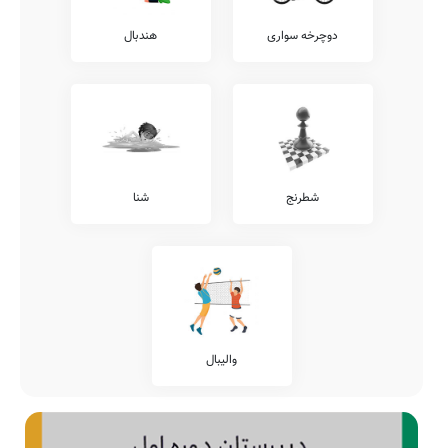
دوچرخه سواری
هندبال
شطرنج
شنا
والیبال