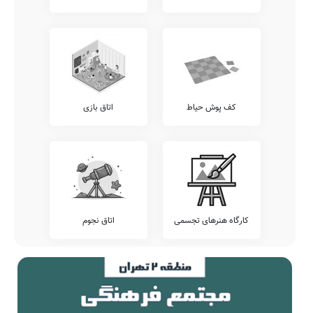
برگزاری اردوهای فرهنگی ورزشی رایگان، نگهداری کیف و کتاب دانش
آموزان (کیف در مدرسه)، و... را از کادر اجرایی این مدرسه پرس و جو
نمایید.
آزمون هماهنگ
اطلاع دارید که برخی از مدارس، بجهت سنجش دقیقتر وضعیت دانش
آموزان خود، اقدام به برگزاری آزمون های هماهنگ کشوری می نمایند.
پیشنهاد می کنیم وضعیت آزمون های برگزار شده در مدرسه ثنایی را شامل
کف پوش حیاط
اتاق بازی
آزمون های گاج، خیلی سبز، کانگورو، قلمچی، مرآت، و... را قبل از ثبت نام
بررسی نمایید.
تلفن این مدرسه جهت کسب اطلاعات از نحوه ثبت نام و امکانات آن می
باشد. مدرسه دولتی ثنایی، آمادگی پذیرش دانش آموزان کلیه مناطق درگز
بویژه محدوده درگز را دارد. اولیاء گرامی به ویژه اهالی محترم درگز درگز
می توانند با مراجعه به آدرس از محیط و ساختمان دبستان نامشخص
دولتی ثنایی دیدن نمایند.
جمع بندی و خاتمه
کارگاه هنرهای تجسمی
اتاق نجوم
معرفی این مدرسه را با چند بیت از حافظ شیرازی به پایان می بریم:
ای گل تو دوش داغ صبوحی
ما آن شقایقیم که با داغ زاده‌ایم
کشیده‌ای
گو باده صاف کن که به عذر
پیر مغان ز توبه ما گر ملول شد
ایستاده‌ایم
کار از تو می‌رود مددی ای دلیل راه
کانصاف می‌دهیم و ز راه اوفتاده‌ایم