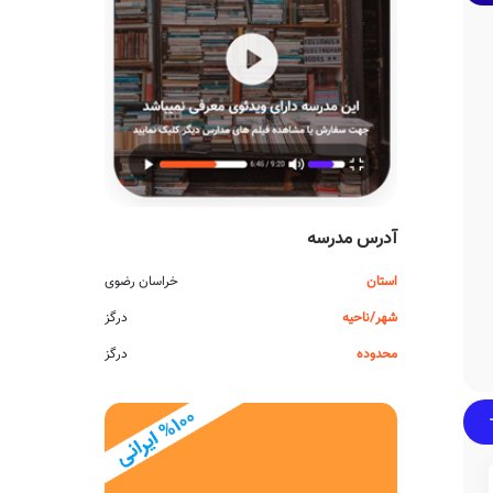
آدرس مدرسه
استان
خراسان رضوی
شهر/ناحیه
درگز
محدوده
درگز