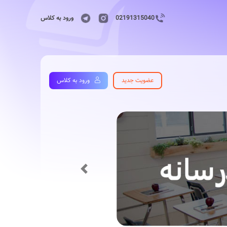
02191315040
ورود به کلاس
عضویت جدید
ورود به کلاس
Previous