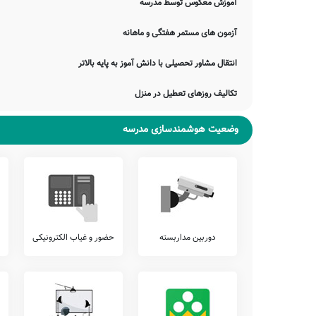
آموزش معکوس توسط مدرسه
آنلاین آموزشی، و... ارائه می نمایند.
در این میان خدمات متنوع دیگری نیز نظیر برگزاری کارگاه های ارتق
آزمون های مستمر هفتگی و ماهانه
مشاوران تحصیلی با اولیاء، برگزاری اردوهای فرهنگی ورزشی رایگان، و... 
انتقال مشاور تحصیلی با دانش آموز به پایه بالاتر
شما می توانید جهت کسب اطلاع دقیق از وجود یا عدم وجود این خدمات با
آزمون هماهنگ
تکالیف روزهای تعطیل در منزل
اطلاع دارید که برخی از مدارس، بجهت سنجش دقیقتر وضعیت دانش آمو
پیشنهاد می کنیم وضعیت آزمون های برگزار شده در مدرسه پیروز آباد 
وضعیت هوشمندسازی مدرسه
بررسی نمایید.
تلفن این مدرسه جهت کسب اطلاعات از نحوه ثبت نام و امکانات آن می
محدوده درگز را دارد. اولیاء گرامی به ویژه اهالی محترم درگز درگز م
نمایند.
جمع بندی و خاتمه
معرفی این مدرسه را با چند بیت از حافظ شیرازی به پایان می بریم:
دوربین مداربسته
حضور و غیاب الکترونیکی
بد رندان مگو ای شیخ و هش دار
نمی‌ترسی ز آه آتشینم
به فریاد خمار مفلسان رس
ندیدم خوشتر از شعر تو حافظ
ضمناً یادآور می شود اطلاعات مندرج در این صفحه توسط موتورهای 