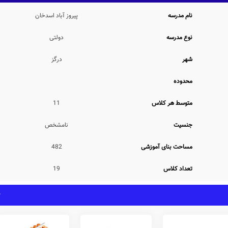
نامشخص دبستان پیروز آباد اسدخان، دارای بنای آموزشی 482 مترمربع می باشد. همچنین مساحت محیط ورزشی و سرباز مدرسه ی پیروز آباد اسدخان، به میزان 311
نام مدرسه
پیروز آباد اسدخان
نوع مدرسه
دولتی
این مدرسه با تعداد متوسط 216 دانش آموز در هر سال تحصیلی، دارای 19 کلاس آموزشی بوده که در هر کلاس بطور متوسط 11 دانش آموز حضور دارند. همچنین نوع
شهر
درگز
محدوده
طبق اطلاعات اولیه کسب شده از مراجع مختلف، مدرسه پیروز آباد اسدخان دارای امکانات محیطی و رفاهی متنوعی نظیر کتابخانه با 220 جلد کتاب، بوفه ارائه دهنده
تنقلات و مواد غذایی مورد تایید وزارت آموزش و پرورش، نمازخانه با ظرفیت پذیرش 62 نمازگزار بطور همزمان، حیاط ورزشی متناسب با ظرفیت undefined دانش آموزی
متوسط هر کلاس
11
ت سالن غذاخوری، سالن آمفی تئاتر، کف پوش حیاط، گرم خانه غذا، کمد شخصی، سالن مطالعه،
جنسیت
نامشخص
نه نمی باشد.
مساحت بنای آموزشی
482
ات زیر را ارائه می نماید:
تعداد کلاس
19
اطلاعات مدرسه خود در رسانه هوشمند مدارس نکرده است، اطلاعات دقیقی مبنی بر ارائه یا عدم
یلی مدوّن، عدم نیاز به کلاس بیرون از مدرسه، ارتباط مستمر مشاوران تحصیلی با اولیاء، انتقال