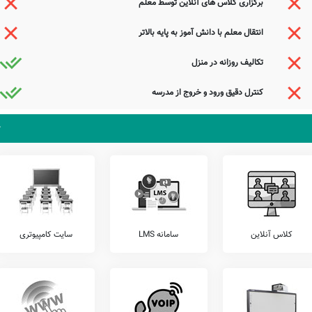
برگزاری کلاس های آنلاین توسط معلم
ای عملکرد کادر آموزشی، نگهداری کیف و کتاب دانش آموزان (کیف در مدرسه)، ارتباط مستمر
انتقال معلم با دانش آموز به پایه بالاتر
قابل ارائه می باشند.
تکالیف روزانه در منزل
 مدیریت دبستان پیروز آباد اسدخان، ارتباط مستقیم برقرار نمایید.
کنترل دقیق ورود و خروج از مدرسه
زان خود، اقدام به برگزاری آزمون های هماهنگ کشوری می نمایند.
اسدخان را شامل آزمون های مرآت، کانگورو، گاج، قلمچی، خیلی سبز، و... را قبل از ثبت نام
 باشد. مدرسه دولتی پیروز آباد اسدخان، آمادگی پذیرش دانش آموزان کلیه مناطق درگز بویژه
ی توانند با مراجعه به آدرس از محیط و ساختمان دبستان نامشخص دولتی پیروز آباد اسدخان دیدن
کلاس آنلاین
سامانه LMS
سایت کامپیوتری
که با حکم خدایی کینه داری
تو دانی خرقه پشمینه داری
خدا را گر می‌دوشینه داری
به قرآنی که اندر سینه داری
جستجوی هوشمند سامانه های آنلاین گردآوری شده است. به همین جهت ممکن است در برخی از