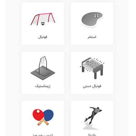
استخر
فوتبال
فوتبال دستی
ژیمناستیک
پاتیناژ
تنیس روی میز