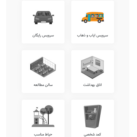
افزایش ضریب درک دروس توسط دانش آموزان می گردد.
آکادمی زبان
اغلب مدارس ایران از وجود آکادمی های زبان جداگانه از سیستم آموزشی
وزارت آموزش و پرورش، نظیر آکادمی های زبان های ترکی، فرانسوی،
آلمانی، انگلیسی، روسی، عربی، و... رنج می برند. این مدرسه نیز از این
قاعده مستثنی نیست.
سرویس ایاب و ذهاب
سرویس رایگان
امکانات جانبی
مسلم است که هر مدرسه می تواند در کنار خدمات آموزشی مرسوم،
خدمات متمایز دیگری را نیز با هدف افزایش روحیه نشاط و آرامش دانش
آموزان در محیط مدرسه شامل خدمات ارتباط مستمر مشاوران تحصیلی با
اولیاء، سامانه برگزاری کلاس های آنلاین آموزشی، نگهداری کیف و کتاب
دانش آموزان (کیف در مدرسه)، امکان امانت گذاری تبلت یا موبایل قبل از
شروع کلاس، و... برقرار نمایند.
اتاق بهداشت
سالن مطالعه
شما می توانید اطلاعات بیشتر در خصوص موارد فوق الذکر و یا سایر
خدمات قابل ارائه توسط مدرسه صراط نظیر برگزاری کارگاه های مشاوره ایِ
خانواده، سامانه ارتباط آنلاین مدرسه با دانش آموز، برگزاری اردوهای
فرهنگی ورزشی رایگان، برگزاری کارگاه های ارتقای عملکرد کادر آموزشی،
و... را از کادر اجرایی این مدرسه پرس و جو نمایید.
آزمون هماهنگ
اطلاع دارید که برخی از مدارس، بجهت سنجش دقیقتر وضعیت دانش
آموزان خود، اقدام به برگزاری آزمون های هماهنگ کشوری می نمایند.
کمد شخصی
حیاط مناسب