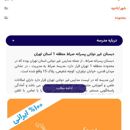
شهر/ناحیه
نکا
محدوده
نکا
درباره مدرسه
دبستان غیر دولتی پسرانه صراط منطقه 1 استان تهران
دبستان پسرانه صراط ، از جمله مدارس غیر دولتی استان تهران بوده که در
محدوده منطقه 1 تهران قرار دارد. مدرسه صراط به مدیریت ، در نشانی
میدان قدس، خیابان نیاوران، کوچه شفیعی، پلاک 15 واقع شده است.
این مدرسه که در لیست مدارس غیر دولتی تهران قرار دارد دارای امکانات
علمی و آموزشی متنوعی برای دانش آموزان دبستان می باشد و آمادگی
ادامه مطلب
پاسخگویی مستمر به سوالات اولیاء گرامی تهران را با تماس با تلفن
22711381 22711381 فراهم نموده است.
تاسیس
دبستان صراط در سال 1385 توسط بخش خصوصی با تلاش 2ساله عوامل
مختلف اجرایی و آموزشی تاسیس شده است.
مدرسه صراط، با بنای آموزشی به مساحت 307 متر مربع و همچنین حیاط