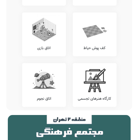
پیشنهاد می کنیم وضعیت آزمون های برگزار شده در مدرسه صراط را
شامل آزمون های مرآت، خیلی سبز، گاج، کانگورو، قلمچی، و... را قبل از
ثبت نام بررسی نمایید.
تلفن این مدرسه جهت کسب اطلاعات از نحوه ثبت نام و امکانات آن
22711381 22711381 می باشد. مدرسه غیر دولتی صراط، آمادگی
پذیرش دانش آموزان کلیه مناطق تهران بویژه محدوده منطقه 1 را دارد.
اولیاء گرامی به ویژه اهالی محترم منطقه 1 تهران می توانند با مراجعه به
آدرس میدان قدس، خیابان نیاوران، کوچه شفیعی، پلاک 15 از محیط و
کف پوش حیاط
اتاق بازی
ساختمان دبستان پسرانه غیر دولتی صراط دیدن نمایند.
جمع بندی و خاتمه
معرفی این مدرسه را با چند بیت از حافظ شیرازی به پایان می بریم:
همیشه باد جهانش به کام وز سر
کمر به بندگی‌اش بسته چرخ
صدق
مینایی
گدا اگر گهر پاک داشتی در اصل
بر آب نقطهٔ شرمش مدار بایستی
ور آفتاب نکردی فسوس جام زرش
چرا تهی ز می خوشگوار بایستی
کارگاه هنرهای تجسمی
اتاق نجوم
وگر سرای جهان را سر خرابی نیست
اساس او به از این استوار بایستی
ضمناً یادآور می شود اطلاعات مندرج در این صفحه توسط موتورهای
جستجوی هوشمند سامانه های آنلاین گردآوری شده است. به همین جهت
ممکن است در برخی از موارد، دچار خطا بوده و یا نیازمند بروزرسانی
باشند. چنانچه شما از عوامل این مدرسه هستید و یا اطلاعات دقیقتری در
این خصوص دارید عمیقاً خواهشمندیم ما را جهت اصلاح و تکمیل این