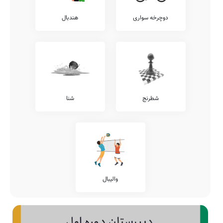
دوچرخه سواری
هندبال
شطرنج
شنا
والیبال