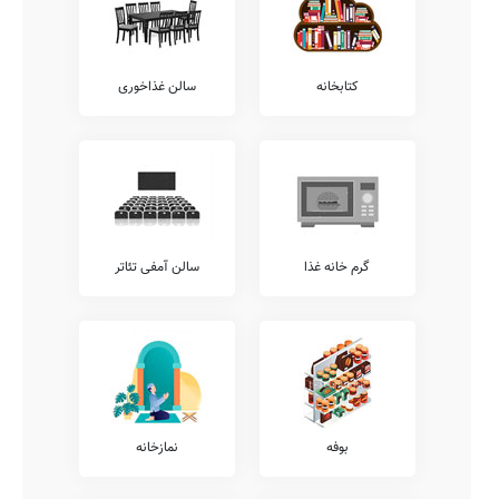
المپیاد، آموزش خوشنویسی، آموزش های تخصصی ورزشی، آموزش تئاتر،
آموزش فن بیان، آموزش زبان عربی، و... شامل می شود.
همچنین خدمات فوق برنامه دیگری نیز نظیر کلاس های فوق برنامه درسی،
آموزش مهارت های زندگی، آموزش قرآن، آموزش لگو، آموزش رباتیک،
کتابخانه
سالن غذاخوری
کلاس های هوش و خلاقیت، کلاس های محاسبات ذهنی ریاضی، آموزش
کامپیوتر، آموزش های مهارتی، کلاس های روش صحیح تست زنی، و...
توسط مدارس قابل ارائه می باشد.
شما می توانید جهت کسب اطلاع بیشتر در خصوص خدمات فوق برنامه
ارائه شده توسط مدرسه صراط، با تلفن 22711381 22711381 مدرسه
تماس حاصل نمایید.
معاینات پزشکی
گرم خانه غذا
سالن آمفی تئاتر
شایان ذکر است مطابق مصوبات وزرات آموزش و پرورش، تمامی مدارس
موظف به ارائه خدمات پزشکی و معاینات مستمر بهداشتی در طول سال
تحصیلی هستند.
لذا جهت کسب اطلاعات بیشتر در خصوص ارائه خدمات پزشکی بینایی
سنجی، معاینات دهان و دندان، آنالیز ساختار قامتی، معاینات
پدیکلوزیس، شنوایی سنجی، و... می توانید با معاونت اجرایی مدرسه
صراط تماس حاصل نمایید.
آزمایشگاه ها
بوفه
نمازخانه
بدیهی است که وجود آزمایشگاه های گوناگون در هر مدرسه، شامل
آزمایشگاه های فیزیک، ریاضی، زیست شناسی، علوم، شیمی، و... باعث