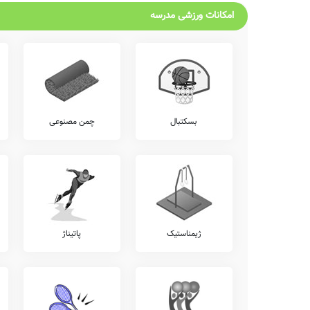
امکانات ورزشی مدرسه
بسکتبال
چمن مصنوعی
ژیمناستیک
پاتیناژ