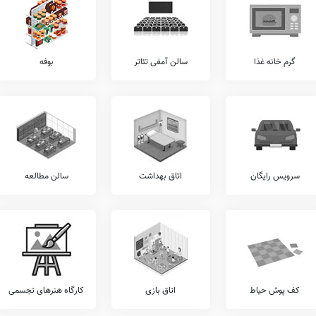
ی کشور، از سامانه شاد استفاده می کند. علاوه بر این موضوع، اطلاعات دقیق مربوط به سایر
ه LMS
، حضور و غیاب الکترونیکی، استدیو ضبط محتوای آموزشی، دوربین مداربسته، تخته
ین بخش توسط مسئول هوشمندسازی مدرسه می باشد.
گرم خانه غذا
سالن آمفی تئاتر
بوفه
شرکت در مسابقات مذهبی برون مدرسه ای، برگزاری اردوهای مذهبی، برگزاری اعیاد مذهبی،
رون مدرسه ای، برگزاری مسابقات ورزشی درون مدرسه ای، و... در زمره فعالیت های مدرسه
 این مدرسه شامل موارد برگزاری اردوهای فرهنگی و هنری، برگزاری مسابقات فرهنگی و هنری
بقات فرهنگی و هنری برون مدرسه ای، برگزاری مسابقات علمی درون مدرسه ای، شرکت در
سرویس رایگان
اتاق بهداشت
سالن مطالعه
 حیدرعلی بشیری، می توان پس از بازدید از آن در آدرس ، در خصوص امکانات تنیس روی میز،
ندبال، چمن مصنوعی، سالن و رزشی، فوتبال، والیبال، و... اطلاعات دقیقتری بدست آورد.
ی از خدمات را نظیر آموزش موسیقی، آموزش قرآن، آموزش لگو، آموزش مهارت های زندگی،
 آموزش فن بیان، آموزش های مهارتی، آموزش زبان انگلیسی، و... شامل می شود.
ش خوشنویسی، کلاس های آمادگی آزمون تیزهوشان، کلاس های روش صحیح تست زنی، کلاس های
ی آمادگی المپیاد، آموزش نقاشی و طراحی، آموزش های تخصصی ورزشی، و... توسط مدارس
کف پوش حیاط
اتاق بازی
کارگاه هنرهای تجسمی