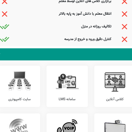
برگزاری کلاس های آنلاین توسط معلم
زان خود، اقدام به برگزاری آزمون های هماهنگ کشوری می نمایند.
انتقال معلم با دانش آموز به پایه بالاتر
ی بشیری را شامل آزمون های گاج، خیلی سبز، مرآت، کانگورو، قلمچی، و... را قبل از ثبت نام
تکالیف روزانه در منزل
می باشد. مدرسه دولتی شهید حیدرعلی بشیری، آمادگی پذیرش دانش آموزان کلیه مناطق سنقر
الی محترم سنقر کلیایی سنقر کلیایی می توانند با مراجعه به آدرس از محیط و ساختمان دبستان
کنترل دقیق ورود و خروج از مدرسه
جوانان سعادتمند پند پیر دانا را
که کس نگشود و نگشاید به حکمت این معما را
که بر نظم تو افشاند فلک عقد ثریا را
که سر به کوه و بیابان تو داده‌ای ما را
جستجوی هوشمند سامانه های آنلاین گردآوری شده است. به همین جهت ممکن است در برخی از
عوامل این مدرسه هستید و یا اطلاعات دقیقتری در این خصوص دارید عمیقاً خواهشمندیم ما را جهت
کلاس آنلاین
سامانه LMS
سایت کامپیوتری
ذیرای دیدگاه ها و نقطه نظرات تکمیل کننده شما می باشد.