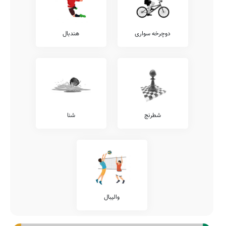
دوچرخه سواری
هندبال
شطرنج
شنا
والیبال