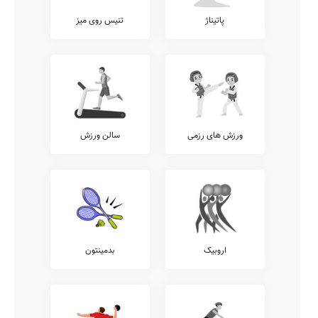
پاتیناژ
تنیس روی میز
ورزش های رزمی
سالن ورزش
اروبیک
بدمینتون