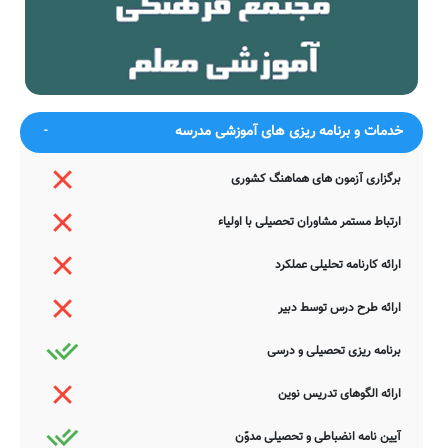
فلاحی روستای گرجی بیان دیدن نمایند.
جمع بندی و خاتمه
معرفی این مدرسه را با چند بیت از حافظ شیرازی به پایان می بریم:
مصلحت دید من آن است که یاران
بگذارند و خم طره یاری گیرند
همه کار
خدمات و برنامه ریزی های آموزشی مدرسه
خوش گرفتند حریفان سر زلف ساقی
گر فلکشان بگذارد که قراری گیرند
که در این خیل حصاری به سواری
قوت بازوی پرهیز به خوبان مفروش
گیرند
برگزاری آزمون های هماهنگ کشوری
یا رب این بچه ترکان چه دلیرند به
که به تیر مژه هر لحظه شکاری
خون
گیرند
ارتباط مستمر مشاوران تحصیلی با اولیاء
ضمناً یادآور می شود اطلاعات مندرج در این صفحه توسط موتورهای
جستجوی هوشمند سامانه های آنلاین گردآوری شده است. به همین جهت
ارائه کارنامه تحلیلی عملکرد
ممکن است در برخی از موارد، دچار خطا بوده و یا نیازمند بروزرسانی
باشند. چنانچه شما از عوامل این مدرسه هستید و یا اطلاعات دقیقتری در
ارائه طرح درس توسط دبیر
این خصوص دارید عمیقاً خواهشمندیم ما را جهت اصلاح و تکمیل این
اطلاعات یاری نمایید. سامانه مدرسانه ، مشتاقانه پذیرای دیدگاه ها و نقطه
نظرات تکمیل کننده شما می باشد.
برنامه ریزی تحصیلی و درسی
ارائه الگوهای تدریس نوین
آیین نامه انضباطی و تحصیلی مدوّن