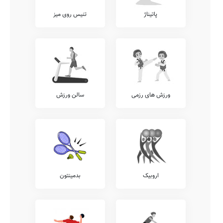
پاتیناژ
تنیس روی میز
ورزش های رزمی
سالن ورزش
اروبیک
بدمینتون