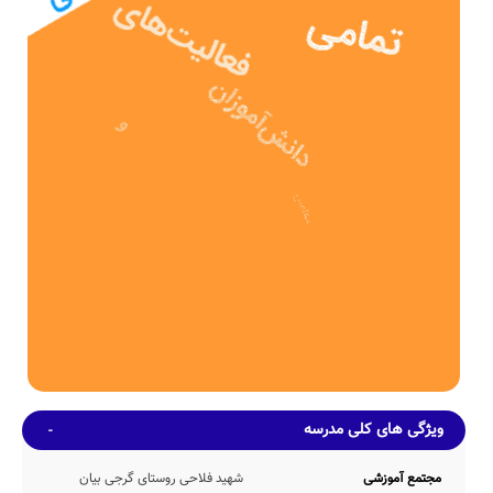
مدرسه نامشخص شهید فلاحی روستای گرجی بیان با مشارکت و تلاش بی
وقفه ی دولت پس از 5ساله در سال 1363 وارد چرخه آموزشی کشور شده
و پذیرای فرزندان ایران زمین بوده است.
نامشخص دبستان شهید فلاحی روستای گرجی بیان، دارای بنای آموزشی
314 مترمربع می باشد. همچنین مساحت محیط ورزشی و سرباز مدرسه ی
شهید فلاحی روستای گرجی بیان، به میزان 382 متر مربع بوده که از این
منظر، نمره قابل قبولی دارد.
ظرفیت آموزشی
مدرسه شهید فلاحی روستای گرجی بیان، بطور میانگین دارای 249 دانش
آموز در هر سال تحصیلی می باشد. در این مدرسه بطور متوسط 20 (در هر
کلاس آموزشی مجموعاً 12 کلاس آموزشی) حضور دارند. ضمناً صندلی های
دانش آموزان در این مدرسه از نوع دونفره می باشد.
امکانات محیطی و خدمات رفاهی
طبق اطلاعات اولیه کسب شده از مراجع مختلف، مدرسه شهید فلاحی
روستای گرجی بیان دارای امکانات محیطی و رفاهی متنوعی نظیر کتابخانه
با 223 جلد کتاب، بوفه عرضه کننده اغذیه سالم، نمازخانه با ظرفیت
پذیرش 85 نمازگزار بطور همزمان، حیاط ورزشی متناسب با ظرفیت
undefined دانش آموزی مدرسه و سرویس ایاب و ذهاب با پرداخت هزینه
توسط اولیاء و... می باشد.
ویژگی های کلی مدرسه
همچنین در حال حاضر اطلاعاتی مبنی بر وجود و یا عدم وجود امکانات اتاق
بازی، گرم خانه غذا، سالن غذاخوری، کف پوش حیاط، کمد شخصی، کارگاه
مجتمع آموزشی
شهید فلاحی روستای گرجی بیان
هنرهای تجسمی، اتاق بهداشت، سالن آمفی تئاتر، سالن مطالعه، و... در