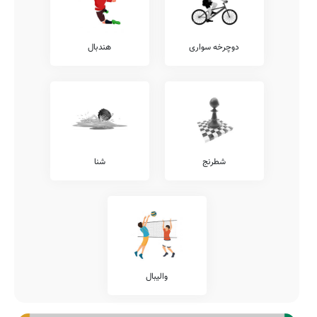
دوچرخه سواری
هندبال
شطرنج
شنا
والیبال