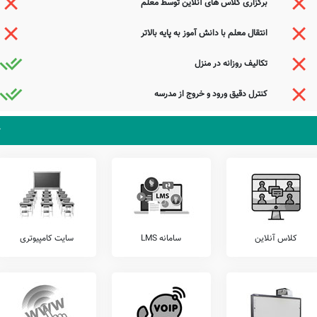
برگزاری کلاس های آنلاین توسط معلم
ی رایگان، ارتباط مستمر مشاوران تحصیلی با اولیاء، امکان امانت گذاری تبلت یا موبایل قبل از
انتقال معلم با دانش آموز به پایه بالاتر
ابل ارائه می باشند.
تکالیف روزانه در منزل
ا مدیریت دبستان خوارزمی، ارتباط مستقیم برقرار نمایید.
کنترل دقیق ورود و خروج از مدرسه
زان خود، اقدام به برگزاری آزمون های هماهنگ کشوری می نمایند.
مل آزمون های گاج، مرآت، خیلی سبز، کانگورو، قلمچی، و... را قبل از ثبت نام بررسی نمایید.
می باشد. مدرسه دولتی خوارزمی، آمادگی پذیرش دانش آموزان کلیه مناطق فلاورجان بویژه
ان فلاورجان می توانند با مراجعه به آدرس از محیط و ساختمان دبستان نامشخص دولتی خوارزمی
بود آیا که فلک زین دو سه کاری بکند
کلاس آنلاین
سامانه LMS
سایت کامپیوتری
گذری بر سرت از گوشه کناری بکند
ببرد اجر دو صد بنده که آزاد کند
چه شود گر به سلامی دل ما شاد کند
جستجوی هوشمند سامانه های آنلاین گردآوری شده است. به همین جهت ممکن است در برخی از
عوامل این مدرسه هستید و یا اطلاعات دقیقتری در این خصوص دارید عمیقاً خواهشمندیم ما را جهت