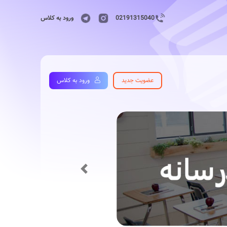
02191315040
ورود به کلاس
عضویت جدید
ورود به کلاس
Previous