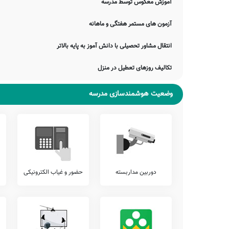
آموزش معکوس توسط مدرسه
آموزشی، و... ارائه می نمایند.
در این میان خدمات متنوع دیگری نیز نظیر برگزاری اردوهای فرهنگی ورزش
آزمون های مستمر هفتگی و ماهانه
شروع کلاس، نگهداری کیف و کتاب دانش آموزان (کیف در مدرسه)، و... ق
انتقال مشاور تحصیلی با دانش آموز به پایه بالاتر
شما می توانید جهت کسب اطلاع دقیق از وجود یا عدم وجود این خدمات ب
آزمون هماهنگ
تکالیف روزهای تعطیل در منزل
اطلاع دارید که برخی از مدارس، بجهت سنجش دقیقتر وضعیت دانش آمو
پیشنهاد می کنیم وضعیت آزمون های برگزار شده در مدرسه خوارزمی را شا
وضعیت هوشمندسازی مدرسه
تلفن این مدرسه جهت کسب اطلاعات از نحوه ثبت نام و امکانات آن 
محدوده فلاورجان را دارد. اولیاء گرامی به ویژه اهالی محترم فلاورج
دیدن نمایند.
جمع بندی و خاتمه
معرفی این مدرسه را با چند بیت از حافظ شیرازی به پایان می بریم:
یا وفا یا خبر وصل تو یا مرگ رقیب
دوربین مداربسته
حضور و غیاب الکترونیکی
حافظا گر نروی از در او هم روزی
کلک مشکین تو روزی که ز ما یاد کند
قاصد منزل سلمی که سلامت بادش
ضمناً یادآور می شود اطلاعات مندرج در این صفحه توسط موتورهای 
موارد، دچار خطا بوده و یا نیازمند بروزرسانی باشند. چنانچه شما از 