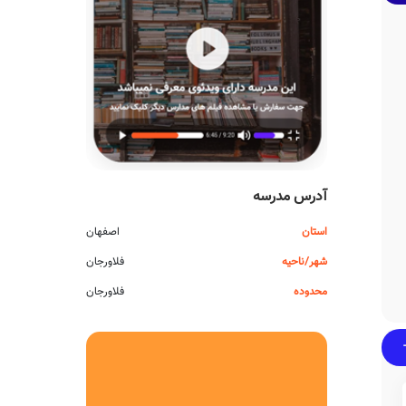
آدرس مدرسه
استان
اصفهان
شهر/ناحیه
فلاورجان
محدوده
فلاورجان