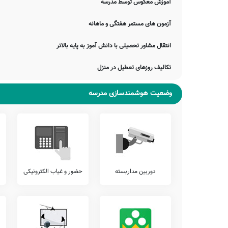
آموزش معکوس توسط مدرسه
اردوهای فرهنگی ورزشی رایگان، و... ارائه می نمایند.
در این میان خدمات متنوع دیگری نیز نظیر برگزاری کارگاه های ارتقای 
آزمون های مستمر هفتگی و ماهانه
دانش آموز، برگزاری کارگاه های مشاوره ایِ خانواده، و... قابل ارائه می 
انتقال مشاور تحصیلی با دانش آموز به پایه بالاتر
شما می توانید جهت کسب اطلاع دقیق از وجود یا عدم وجود این خدمات ب
آزمون هماهنگ
تکالیف روزهای تعطیل در منزل
اطلاع دارید که برخی از مدارس، بجهت سنجش دقیقتر وضعیت دانش آمو
پیشنهاد می کنیم وضعیت آزمون های برگزار شده در مدرسه شهید محمد 
وضعیت هوشمندسازی مدرسه
بررسی نمایید.
تلفن این مدرسه جهت کسب اطلاعات از نحوه ثبت نام و امکانات آن
بویژه محدوده سرخس را دارد. اولیاء گرامی به ویژه اهالی محترم 
محمد منتظری دیدن نمایند.
جمع بندی و خاتمه
معرفی این مدرسه را با چند بیت از حافظ شیرازی به پایان می بریم:
دوربین مداربسته
حضور و غیاب الکترونیکی
گردی از رهگذر دوست به کوری رقیب
خامی و ساده دلی شیوه جانبازان نیست
شکر آن را که تو در عشرتی ای مرغ چمن
کام جان تلخ شد از صبر که کردم بی دوست
ضمناً یادآور می شود اطلاعات مندرج در این صفحه توسط موتورهای 