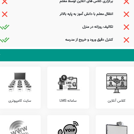
برگزاری کلاس های آنلاین توسط معلم
عملکرد کادر آموزشی، سامانه برگزاری کلاس های آنلاین آموزشی، سامانه ارتباط آنلاین مدرسه با
انتقال معلم با دانش آموز به پایه بالاتر
باشند.
تکالیف روزانه در منزل
ا مدیریت دبستان شهید محمد منتظری، ارتباط مستقیم برقرار نمایید.
کنترل دقیق ورود و خروج از مدرسه
زان خود، اقدام به برگزاری آزمون های هماهنگ کشوری می نمایند.
منتظری را شامل آزمون های قلمچی، گاج، مرآت، کانگورو، خیلی سبز، و... را قبل از ثبت نام
 می باشد. مدرسه دولتی شهید محمد منتظری، آمادگی پذیرش دانش آموزان کلیه مناطق سرخس
سرخس سرخس می توانند با مراجعه به آدرس از محیط و ساختمان دبستان نامشخص دولتی شهید
کلاس آنلاین
سامانه LMS
سایت کامپیوتری
بهر آسایش این دیده خونبار بیار
خبری از بر آن دلبر عیار بیار
به اسیران قفس مژده گلزار بیار
عشوه‌ای زان لب شیرین شکربار بیار
جستجوی هوشمند سامانه های آنلاین گردآوری شده است. به همین جهت ممکن است در برخی از