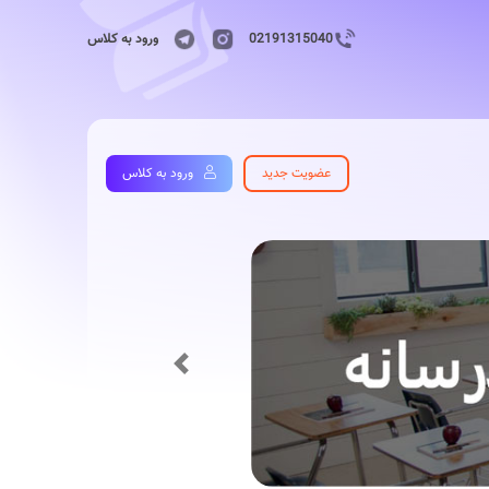
02191315040
ورود به کلاس
عضویت جدید
ورود به کلاس
Previous