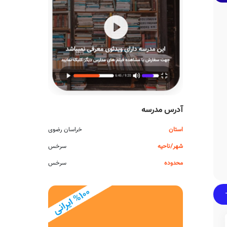
آدرس مدرسه
استان
خراسان رضوی
شهر/ناحیه
سرخس
محدوده
سرخس