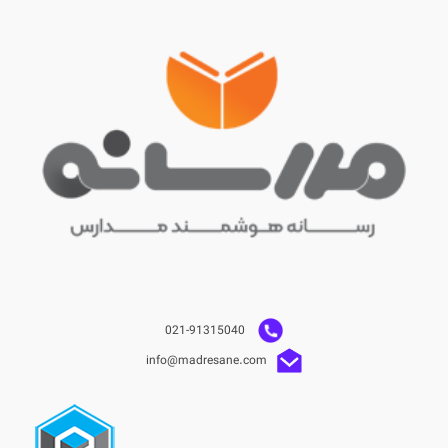
021-91315040
info@madresane.com