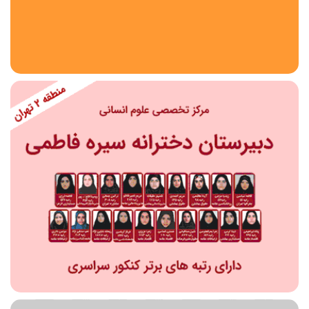
استان
شهر
منطقه
محدوده
مقطع تحصیلی
دبستان
دوره اول متوسطه
دوره دوم متوسطه- فنی
دوره دوم متوسطه- نظری
دوره دوم متوسطه- کاردانش
نامشخص
پیش دبستانی