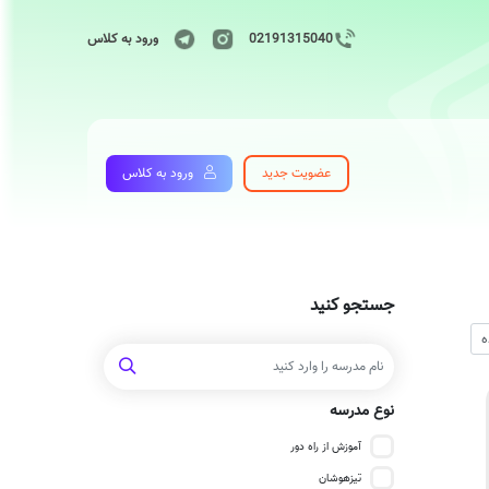
02191315040
ورود به کلاس
عضویت جدید
ورود به کلاس
جستجو کنید
نوع مدرسه
آموزش از راه دور
تیزهوشان