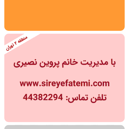
استان
شهر
منطقه
محدوده
مقطع تحصیلی
دبستان
دوره اول متوسطه
دوره دوم متوسطه- فنی
دوره دوم متوسطه- نظری
دوره دوم متوسطه- کاردانش
نامشخص
پیش دبستانی