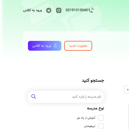
02191315040
ورود به کلاس
عضویت جدید
ورود به کلاس
جستجو کنید
نوع مدرسه
آموزش از راه دور
تیزهوشان