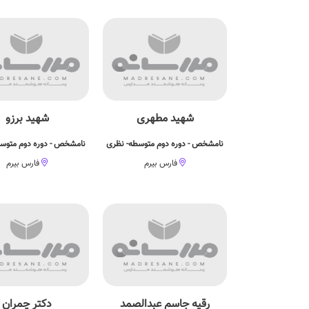
شهید مطهری
شهید برزو
نامشخص - دوره دوم متوسطه- نظری
نامشخص - دوره دوم متوس
فارس بیرم
فارس بیرم
رقیه جاسم عبدالصمد
دکتر چمران